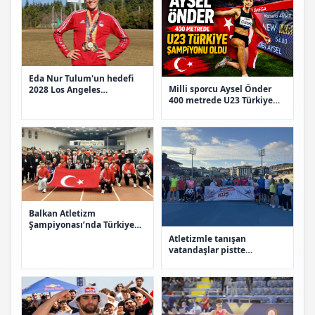
Eda Nur Tulum'un hedefi
Milli sporcu Aysel Önder
2028 Los Angeles
400 metrede U23 Türkiye
Olimpiyatları
şampiyonu oldu
Balkan Atletizm
Şampiyonası’nda Türkiye
şampiyon oldu: 28
Atletizmle tanışan
madalyalı zafer
vatandaşlar pistte
buluşuyor