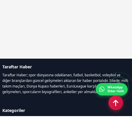
Taraftar Haber
Taraftar Haber; spor dünyasına odaklanan, futbol, basketbol, voleybol ve
diğer branşlardan güncel gelişmeleri aktaran bir haber portalıdır. Sitede; milli
takım maçları, Dünya Kupası haberleri, EuroLeague karşılaşmaları, transfer
WhatsApp
İhbar Hattı
gelişmeleri, sporcuların biyografileri, anketler yer almaktadır.
Kategoriler
GÜNCEL HABERLER
FUTBOL
BASKETBOL
VOLEYBOL