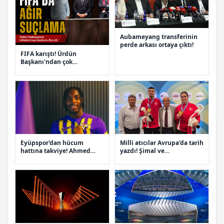
Aubameyang transferinin
perde arkası ortaya çıktı!
FIFA karıştı! Ürdün
Başkanı'ndan çok
konuşulacak açıklamalar
Eyüpspor'dan hücum
Milli atıcılar Avrupa'da tarih
hattına takviye! Ahmed
yazdı! Şimal ve
Abdullahi imzayı attı
Fahrettincan'dan altın
madalya