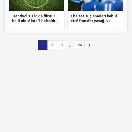
Trendyol 1. Lig'de fikstür
Chelsea suçlamaları kabul
belli oldu! İşte 7 haftalık
etti! Transfer yasağı ve
program
milyonluk ceza
...
1
2
3
26