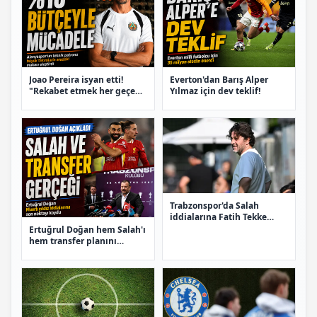
Joao Pereira isyan etti!
Everton'dan Barış Alper
"Rekabet etmek her geçen
Yılmaz için dev teklif!
gün zorlaşıyor"
Trabzonspor'da Salah
iddialarına Fatih Tekke
noktayı koydu
Ertuğrul Doğan hem Salah'ı
hem transfer planını
açıkladı