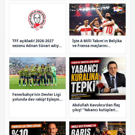
TFF açıkladı! 2026-2027
İşte A Milli Takım'ın Belçika
sezonu Adnan Süvari adıyla
ve Fransa maçlarını
oynanacak
oynayacağı statlar
Fenerbahçe'nin Devler Ligi
yolunda dev rakip! Eşleşme
netleşti
Abdullah Kavukcu'dan flaş
çıkış! "Yabancı kulüpleri
zengin ediyorlar"