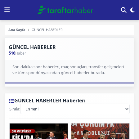
Ana Sayfa
GÜNCEL HABERLER
GÜNCEL HABERLER
516
Haber
Son dakika spor haberleri, maç sonuçları, transfer gelişmeleri
ve tüm spor dünyasından güncel haberler burada.
GÜNCEL HABERLER Haberleri
Sırala: