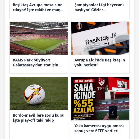
Beşiktaş Avrupa mesaisine
Şampiyonlar Ligi heyecanı
çıkıyor! İşte rakibi ve maç
başlıyor! Gözler
tarihi
Fenerbahçe'de
RAMS Park büyüyor!
Avrupa Ligi'nde Beşiktaş'ın
Galatasaray'dan stat için
yolu netleşti
yeni plan
Bordo-mavililere zorlu kura!
İşte play-off'taki rakip
Yaka kamerası uygulaması
sonuç verdi! TFF verileri
açıkladı