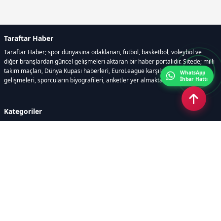
Taraftar Haber
Taraftar Haber; spor dünyasına odaklanan, futbol, basketbol, voleybol ve
diğer branşlardan güncel gelişmeleri aktaran bir haber portalıdır. Sitede; milli
takım maçları, Dünya Kupası haberleri, EuroLeague karşılaşmaları, transfer
WhatsApp
İhbar Hattı
gelişmeleri, sporcuların biyografileri, anketler yer almaktadır.
Kategoriler
GÜNCEL HABERLER
FUTBOL
BASKETBOL
VOLEYBOL
DİĞER SPORLAR
ATLETİZM
TENİS
MOTOR SPORLARI
Sayfalar
AÇIK RIZA METNİ
ÇEREZ POLİTİKASI