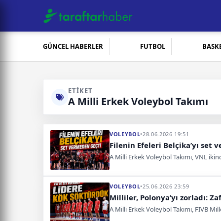
GÜNCEL HABERLER
FUTBOL
BASK
ETIKET
A Milli Erkek Voleybol Takımı
VOLEYBOL
•
28.06.2026 19:51
Filenin Efeleri Belçika’yı set
A Milli Erkek Voleybol Takımı, VNL ikinc
VOLEYBOL
•
25.06.2026 23:59
Milliler, Polonya’yı zorladı: Za
A Milli Erkek Voleybol Takımı, FIVB Mil