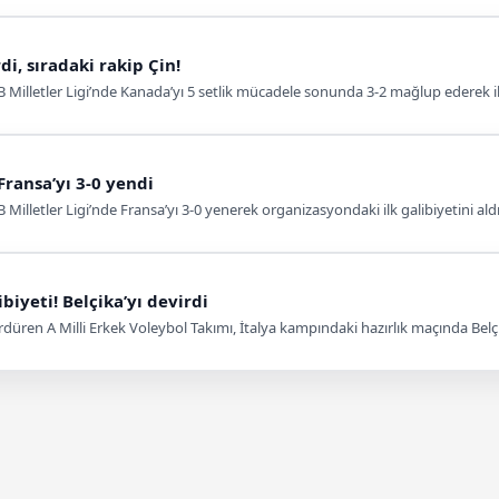
di, sıradaki rakip Çin!
VB Milletler Ligi’nde Kanada’yı 5 setlik mücadele sonunda 3-2 mağlup ederek i
Fransa’yı 3-0 yendi
 Milletler Ligi’nde Fransa’yı 3-0 yenerek organizasyondaki ilk galibiyetini aldı
biyeti! Belçika’yı devirdi
sürdüren A Milli Erkek Voleybol Takımı, İtalya kampındaki hazırlık maçında Belç