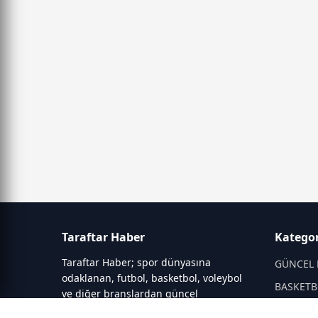
Taraftar Haber
Kategor
Taraftar Haber; spor dünyasına
GÜNCEL 
odaklanan, futbol, basketbol, voleybol
BASKETB
ve diğer branşlardan güncel
gelişmeleri aktaran bir haber portalıdır.
DİĞER S