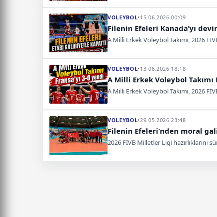
VOLEYBOL
•
15.06.2026 00:09
Filenin Efeleri Kanada’yı devir
A Milli Erkek Voleybol Takımı, 2026 FI
VOLEYBOL
•
13.06.2026 18:18
A Milli Erkek Voleybol Takımı 
A Milli Erkek Voleybol Takımı, 2026 FIVB
VOLEYBOL
•
29.05.2026 23:48
Filenin Efeleri’nden moral gali
2026 FIVB Milletler Ligi hazırlıklarını 