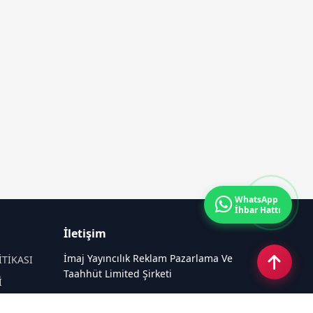
WhatsApp
İhbar Hattı
İletişim
İmaj Yayıncılık Reklam Pazarlama Ve
İTİKASI
Taahhüt Limited Şirketi
İ
Ü
Ümit Mahallesi, 2494/2 Sokak No:4