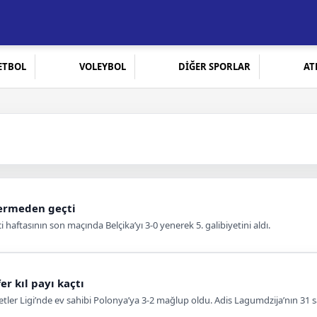
ETBOL
VOLEYBOL
DİĞER SPORLAR
AT
 vermeden geçti
i haftasının son maçında Belçika’yı 3-0 yenerek 5. galibiyetini aldı.
fer kıl payı kaçtı
letler Ligi’nde ev sahibi Polonya’ya 3-2 mağlup oldu. Adis Lagumdzija’nın 31 s