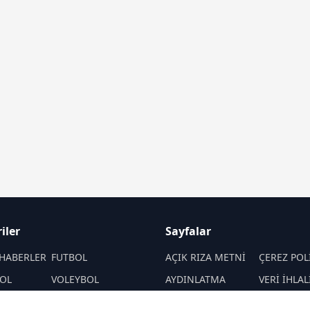
iler
Sayfalar
HABERLER
FUTBOL
AÇIK RIZA METNİ
ÇEREZ POL
OL
VOLEYBOL
AYDINLATMA
VERİ İHLAL
METNİ
PROSEDÜR
PORLAR
ATLETİZM