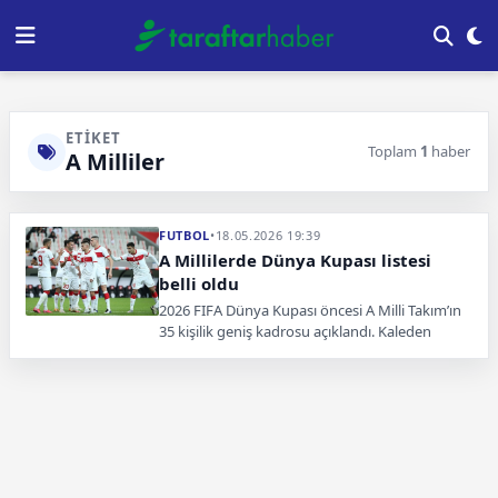
ETIKET
Toplam
1
haber
A Milliler
FUTBOL
•
18.05.2026 19:39
A Millilerde Dünya Kupası listesi
belli oldu
2026 FIFA Dünya Kupası öncesi A Milli Takım’ın
35 kişilik geniş kadrosu açıklandı. Kaleden
hücum hattına uzanan listede tecrübeli
isimlerle genç yıldızlar dikkat çekti.