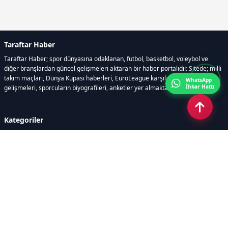
Taraftar Haber
Taraftar Haber; spor dünyasına odaklanan, futbol, basketbol, voleybol ve
diğer branşlardan güncel gelişmeleri aktaran bir haber portalıdır. Sitede; milli
takım maçları, Dünya Kupası haberleri, EuroLeague karşılaşmaları, transfer
WhatsApp
İhbar Hattı
gelişmeleri, sporcuların biyografileri, anketler yer almaktadır.
Kategoriler
GÜNCEL HABERLER
FUTBOL
BASKETBOL
VOLEYBOL
DİĞER SPORLAR
ATLETİZM
TENİS
MOTOR SPORLARI
Sayfalar