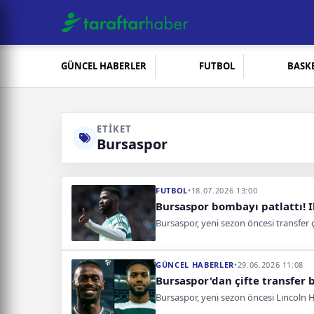
GÜNCEL HABERLER
FUTBOL
BASK
ETIKET
Bursaspor
FUTBOL
•
18.07.2026 13:00
Bursaspor bombayı patlattı! 
Bursaspor, yeni sezon öncesi transfer ç
GÜNCEL HABERLER
•
29.06.2026 11:08
Bursaspor'dan çifte transfer 
Bursaspor, yeni sezon öncesi Lincoln 