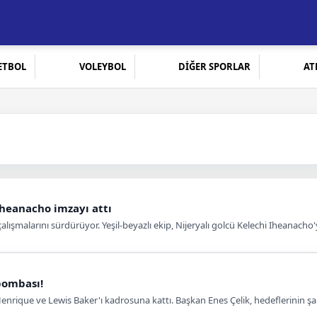
ETBOL
VOLEYBOL
DİĞER SPORLAR
AT
Iheanacho imzayı attı
alışmalarını sürdürüyor. Yeşil-beyazlı ekip, Nijeryalı golcü Kelechi Iheanacho'
bombası!
Henrique ve Lewis Baker'ı kadrosuna kattı. Başkan Enes Çelik, hedeflerinin 