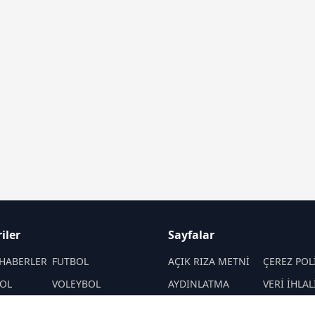
iler
Sayfalar
HABERLER
FUTBOL
AÇIK RIZA METNİ
ÇEREZ POL
OL
VOLEYBOL
AYDINLATMA
VERİ İHLAL
METNİ
PROSEDÜR
PORLAR
ATLETİZM