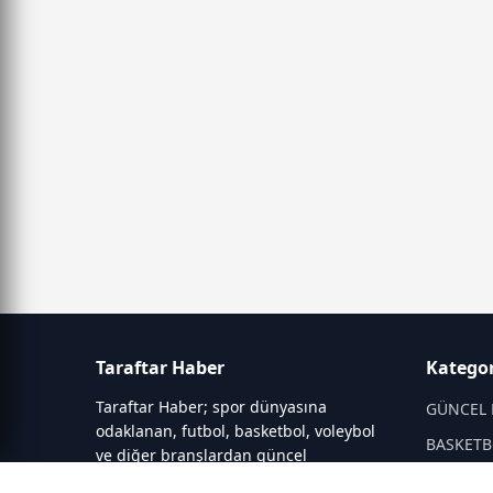
Taraftar Haber
Kategor
Taraftar Haber; spor dünyasına
GÜNCEL 
odaklanan, futbol, basketbol, voleybol
BASKETB
ve diğer branşlardan güncel
gelişmeleri aktaran bir haber portalıdır.
DİĞER S