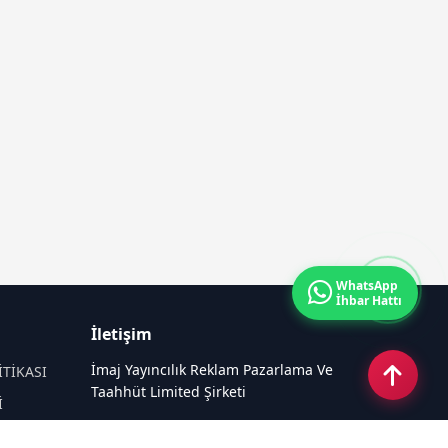
WhatsApp
İhbar Hattı
İletişim
İmaj Yayıncılık Reklam Pazarlama Ve
İTİKASI
Taahhüt Limited Şirketi
İ
Ü
Ümit Mahallesi, 2494/2 Sokak No:4