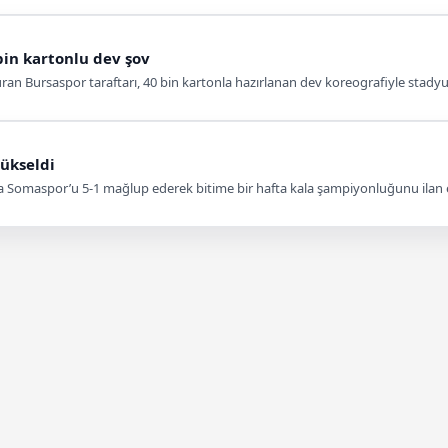
bin kartonlu dev şov
an Bursaspor taraftarı, 40 bin kartonla hazırlanan dev koreografiyle stady
yükseldi
ta Somaspor’u 5-1 mağlup ederek bitime bir hafta kala şampiyonluğunu ilan et