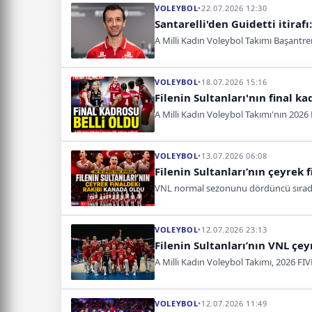
VOLEYBOL
•
22.07.2026 12:30
Santarelli'den Guidetti itirafı
A Milli Kadın Voleybol Takımı Başantre
VOLEYBOL
•
18.07.2026 15:16
Filenin Sultanları'nın final k
A Milli Kadın Voleybol Takımı'nın 2026 F
VOLEYBOL
•
13.07.2026 06:08
Filenin Sultanları’nın çeyrek 
VNL normal sezonunu dördüncü sırada t
VOLEYBOL
•
12.07.2026 23:13
Filenin Sultanları’nın VNL çeyr
A Milli Kadın Voleybol Takımı, 2026 FIVB
VOLEYBOL
•
12.07.2026 11:49