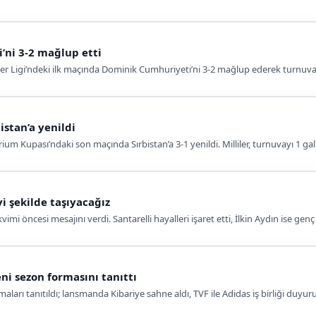
’ni 3-2 mağlup etti
etler Ligi’ndeki ilk maçında Dominik Cumhuriyeti’ni 3-2 mağlup ederek turnuvay
istan’a yenildi
rium Kupası’ndaki son maçında Sırbistan’a 3-1 yenildi. Milliler, turnuvayı 1 g
yi şekilde taşıyacağız
vimi öncesi mesajını verdi. Santarelli hayalleri işaret etti, İlkin Aydın ise gen
eni sezon formasını tanıttı
rmaları tanıtıldı; lansmanda Kibariye sahne aldı, TVF ile Adidas iş birliği duyur