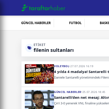
GÜNCEL HABERLER
FUTBOL
BASK
ETIKET
filenin sultanları
VOLEYBOL
•
27.07.2026 16:19
4 yılda 4 madalya! Santarelli 
Daniele Santarelli yönetimindeki Fileni
GÜNCEL HABERLER
•
25.07.2026 18:45
Santarelli’den net mesaj: Alt
Çin’i 3-0 yenerek VNL finaline yükselen