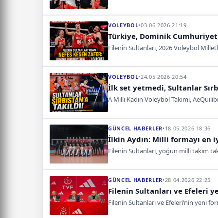
VOLEYBOL
•
03.06.2026 21:19
Türkiye, Dominik Cumhuriyeti
Filenin Sultanları, 2026 Voleybol Mill
VOLEYBOL
•
24.05.2026 20:54
İlk set yetmedi, Sultanlar Sırb
A Milli Kadın Voleybol Takımı, AeQuilib
GÜNCEL HABERLER
•
18.05.2026 18:36
İlkin Aydın: Milli formayı en i
Filenin Sultanları, yoğun milli takım tak
GÜNCEL HABERLER
•
28.04.2026 22:25
Filenin Sultanları ve Efeleri y
Filenin Sultanları ve Efeleri’nin yeni fo