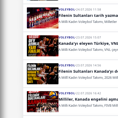
VOLEYBOL
•
24.07.2026 11:58
Filenin Sultanları tarih yazma
A Milli Kadın Voleybol Takımı, Milletler
VOLEYBOL
•
23.07.2026 15:07
Kanada'yı eleyen Türkiye, VNL'
A Milli Kadın Voleybol Takımı, VNL çeyr
VOLEYBOL
•
23.07.2026 14:56
Filenin Sultanları Kanada’yı de
A Millî Kadın Voleybol Takımı, 2026 Mill
VOLEYBOL
•
22.07.2026 16:42
Milliler, Kanada engelini aşma
A Milli Kadın Voleybol Takımı, FIVB Mille