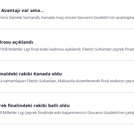
: Avantajı var ama...
nörü Daniele Santarelli, Kanada maçı öncesi Giovanni Guidetti'nin avantajına 
adrosu açıklandı
IVB Milletler Ligi final etabı kadrosu açıklandı. Filenin Sultanları çeyrek fina
finaldeki rakibi Kanada oldu
amamlayan Filenin Sultanları, Makau’da düzenlenecek final etabının çeyrek 
ek finalindeki rakibi belli oldu
 Milletler Ligi çeyrek finalinde eski başantrenörü Giovanni Guidetti’nin çalışt