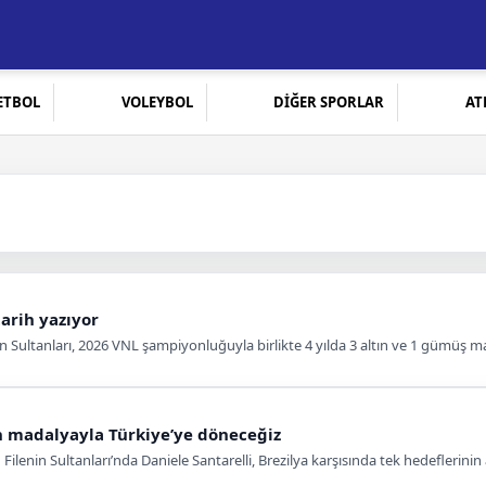
ETBOL
VOLEYBOL
DİĞER SPORLAR
AT
tarih yazıyor
n Sultanları, 2026 VNL şampiyonluğuyla birlikte 4 yılda 3 altın ve 1 gümüş mad
ın madalyayla Türkiye’ye döneceğiz
 Filenin Sultanları’nda Daniele Santarelli, Brezilya karşısında tek hedeflerin