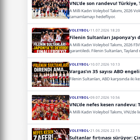
VNL'de son randevu! Türkiye, 
A Milli Kadın Voleybol Takımı, 2026 Vole
tamamlamayı hedefliyor.
VOLEYBOL
•
11.07.2026 18:20
Filenin Sultanları Japonya'yı d
A Milli Kadın Voleybol Takımı, 2026 FIV
garantiledi. Filenin Sultanları, Taylan
VOLEYBOL
•
10.07.2026 10:13
Vargas’ın 35 sayısı ABD enge
Filenin Sultanları, ABD karşısında iki 
VOLEYBOL
•
09.07.2026 10:56
VNL’de nefes kesen randevu: T
A Milli Kadın Voleybol Takımı, VNL’de li
VOLEYBOL
•
21.06.2026 22:15
Sultanlar fırtınası sürüyor: Çi