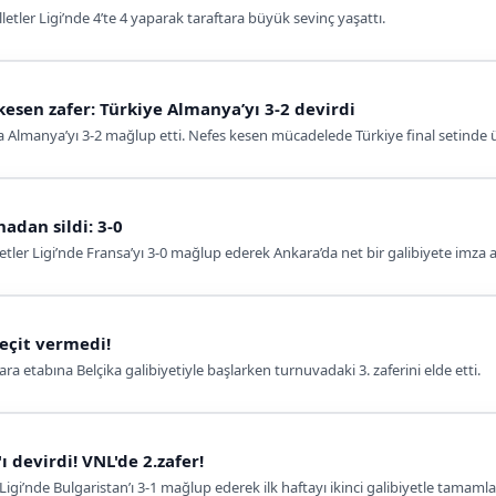
illetler Ligi’nde 4’te 4 yaparak taraftara büyük sevinç yaşattı.
kesen zafer: Türkiye Almanya’yı 3-2 devirdi
a Almanya’yı 3-2 mağlup etti. Nefes kesen mücadelede Türkiye final setinde ü
hadan sildi: 3-0
letler Ligi’nde Fransa’yı 3-0 mağlup ederek Ankara’da net bir galibiyete imza a
geçit vermedi!
ra etabına Belçika galibiyetiyle başlarken turnuvadaki 3. zaferini elde etti.
ı devirdi! VNL'de 2.zafer!
 Ligi’nde Bulgaristan’ı 3-1 mağlup ederek ilk haftayı ikinci galibiyetle tamamla