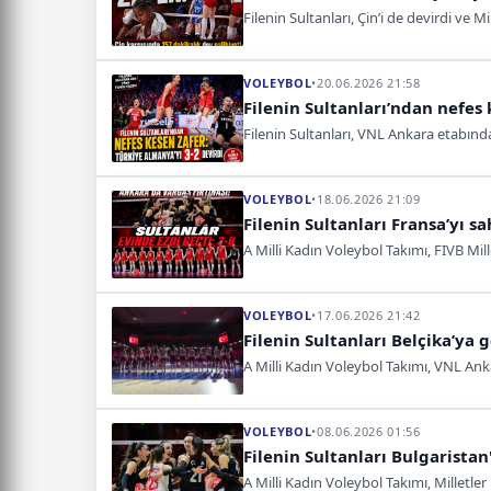
Filenin Sultanları, Çin’i de devirdi ve M
VOLEYBOL
•
20.06.2026 21:58
Filenin Sultanları’ndan nefes 
Filenin Sultanları, VNL Ankara etabınd
VOLEYBOL
•
18.06.2026 21:09
Filenin Sultanları Fransa’yı sa
A Milli Kadın Voleybol Takımı, FIVB Mil
VOLEYBOL
•
17.06.2026 21:42
Filenin Sultanları Belçika’ya 
A Milli Kadın Voleybol Takımı, VNL Anka
VOLEYBOL
•
08.06.2026 01:56
Filenin Sultanları Bulgaristan'
A Milli Kadın Voleybol Takımı, Milletler