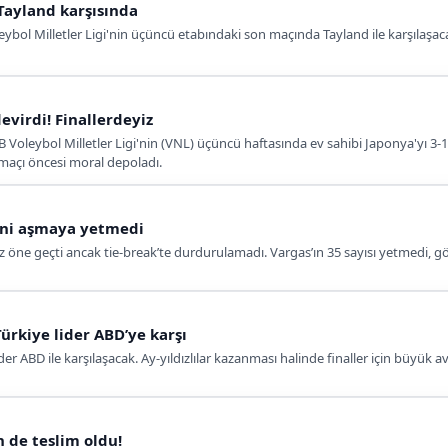
Tayland karşısında
ybol Milletler Ligi'nin üçüncü etabındaki son maçında Tayland ile karşılaşacak.
evirdi! Finallerdeyiz
B Voleybol Milletler Ligi'nin (VNL) üçüncü haftasında ev sahibi Japonya'yı 3-
d maçı öncesi moral depoladı.
lini aşmaya yetmedi
kez öne geçti ancak tie-break’te durdurulamadı. Vargas’ın 35 sayısı yetmedi, g
ürkiye lider ABD’ye karşı
der ABD ile karşılaşacak. Ay-yıldızlılar kazanması halinde finaller için büyük 
n de teslim oldu!