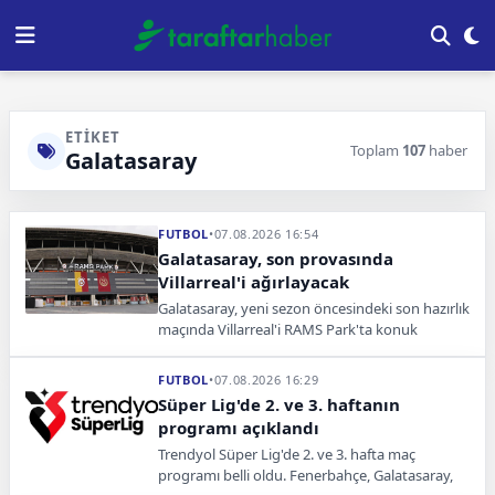
ETIKET
Toplam
107
haber
Galatasaray
FUTBOL
•
07.08.2026 16:54
Galatasaray, son provasında
Villarreal'i ağırlayacak
Galatasaray, yeni sezon öncesindeki son hazırlık
maçında Villarreal'i RAMS Park'ta konuk
edecek. Sarı-kırmızılılar lig öncesi son sınavını
verecek.
FUTBOL
•
07.08.2026 16:29
Süper Lig'de 2. ve 3. haftanın
programı açıklandı
Trendyol Süper Lig'de 2. ve 3. hafta maç
programı belli oldu. Fenerbahçe, Galatasaray,