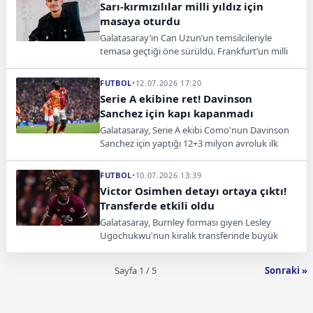
Sarı-kırmızılılar milli yıldız için
masaya oturdu
Galatasaray’ın Can Uzun’un temsilcileriyle
temasa geçtiği öne sürüldü. Frankfurt’un milli
futbolcu için 60 milyon avro beklediği iddia
edildi.
FUTBOL
•
12.07.2026 17:20
Serie A ekibine ret! Davinson
Sanchez için kapı kapanmadı
Galatasaray, Serie A ekibi Como'nun Davinson
Sanchez için yaptığı 12+3 milyon avroluk ilk
bonservis teklifini yetersiz bularak geri çevirdi.
FUTBOL
•
10.07.2026 13:39
Victor Osimhen detayı ortaya çıktı!
Transferde etkili oldu
Galatasaray, Burnley forması giyen Lesley
Ugochukwu'nun kiralık transferinde büyük
ölçüde anlaşma sağladı. Transferde sona
gelindi.
Sayfa 1 / 5
Sonraki »