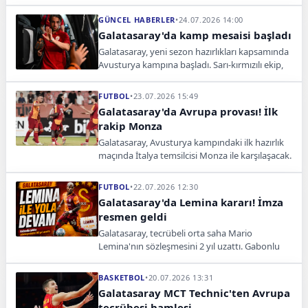
kapsamında milli forvet Şevval Akalan ile
sözleşme imzaladı.
GÜNCEL HABERLER
•
24.07.2026 14:00
Galatasaray'da kamp mesaisi başladı
Galatasaray, yeni sezon hazırlıkları kapsamında
Avusturya kampına başladı. Sarı-kırmızılı ekip,
kampta Monza ve Venezia ile hazırlık maçları
oynayacak.
FUTBOL
•
23.07.2026 15:49
Galatasaray'da Avrupa provası! İlk
rakip Monza
Galatasaray, Avusturya kampındaki ilk hazırlık
maçında İtalya temsilcisi Monza ile karşılaşacak.
Sarı-kırmızılılar hazırlıklarını sürdürüyor.
FUTBOL
•
22.07.2026 12:30
Galatasaray'da Lemina kararı! İmza
resmen geldi
Galatasaray, tecrübeli orta saha Mario
Lemina'nın sözleşmesini 2 yıl uzattı. Gabonlu
futbolcu, sarı-kırmızılı kulüpte tarih yazmaya
devam edeceklerini söyledi.
BASKETBOL
•
20.07.2026 13:31
Galatasaray MCT Technic'ten Avrupa
tecrübesi hamlesi