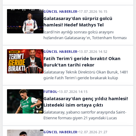
ekipte genç isimler öne çıkarken Ugochukwu ilk
kez forma giydi.
GÜNCEL HABERLER
•
17.07.2026 16:15
Galatasaray'dan sürpriz golcü
hamlesi! Hedef Mathys Tel
Icardi'nin ayrılığı sonrası golcü arayışını
hızlandıran Galatasaray'ın, Tottenham forması
giyen Mathys Tel'i gündemine aldığı öne
sürüldü.
GÜNCEL HABERLER
•
13.07.2026 14:52
Fatih Terim'i geride bıraktı! Okan
Buruk'tan tarihi rekor
Galatasaray Teknik Direktörü Okan Buruk, 1481
günle Fatih Terim'i geride bırakarak kulüp
tarihinde tek dönemde en uzun görev yapan
teknik adam oldu.
FUTBOL
•
13.07.2026 14:15
Galatasaray'dan genç yıldız hamlesi!
Listedeki isim ortaya çıktı
Galatasaray, yabancı santrfor arayışında Saint-
Etienne forması giyen 21 yaşındaki Lucas
Stassin'i gündemine aldı. Transferde rekabet
büyüyor.
GÜNCEL HABERLER
•
12.07.2026 21:27