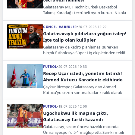
Galatasaray MCT Technic Erkek Basketbol
Takımı, Karadağlı tecrübeli oyun kurucu Nikola
Ivanovic'i kadrosuna kattığını açıkladı.
GÜNCEL HABERLER
•
20.07.2026 12:22
Galatasaraylı yıldızlara yoğun talep!
İşte talip olan kulüpler
Galatasaray'da kadro planlaması sürerken
birçok futbolcuya Süper Lig ekiplerinden teklif
geldi. Sarı-kırmızılılar transfer kararlarını
değerlendirecek.
FUTBOL
•
20.07.2026 10:33
Recep Uçar istedi, yönetim bitirdi!
Ahmed Kutucu Karadeniz ekibinde
Çaykur Rizespor, Galatasaray'dan Ahmed
Kutucu'yu sezon sonuna kadar kiralık olarak
kadrosuna kattığını resmen duyurdu.
FUTBOL
•
18.07.2026 12:00
Ugochukwu ilk maçına çıktı,
Galatasaray farklı kazandı
Galatasaray, sezon öncesi hazırlık maçında
Ümraniyespor'u 5-1 mağlup etti. Sarı-kırmızılı