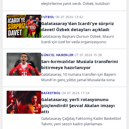
eleştirilerine yanıt verdi. Özbek, kulübün
ekonomik dengesini bozacak hiçbir transfere
imza atmayacaklarını söyledi.
FUTBOL
•
30.07.2026 13:42
Galatasaray'dan Icardi'ye sürpriz
davet! Özbek detayları açıkladı
Galatasaray Başkanı Dursun Özbek, Mauro
Icardi için özel bir veda organizasyonu
planladıklarını belirterek Arjantinli yıldızdan
yanıt beklediklerini açıkladı.
GÜNCEL HABERLER
•
27.07.2026 15:28
Sarı-kırmızılılar Musiala transferini
bitirmeye hazırlanıyor
Galatasaray, 10 numara transferi için Bayern
Münih'in genç yıldızı Jamal Musiala'da sona
yaklaştı. Sarı-kırmızılılar son detayları
görüşüyor.
BASKETBOL
•
24.07.2026 17:34
Galatasaray, yerli rotasyonunu
güçlendirdi! Şevval Akalan imzayı
attı
Galatasaray Çağdaş Faktoring Kadın Basketbol
Takımı, yeni sezon kadro planlaması