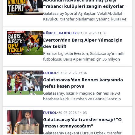
"Yabancı kulüpleri zengin ediyorlar"
Galatasaray Sportif AŞ Başkan Vekili Abdullah
Kavukcu, transfer planlaması, yabancı kuralı ve
Barış Alper Yılmaz hakkında dikkat çeken
açıklamalar yaptı.
GÜNCEL HABERLER
•
03.08.2026 11:38
Everton'dan Barış Alper Yılmaz için
dev teklif!
Premier Lig ekibi Everton, Galatasaray'ın milli
futbolcusu Barış Alper Yılmaz için 35 milyon
sterlinlik teklif hazırlığında.
FUTBOL
•
03.08.2026 09:36
Galatasaray'dan Rennes karşısında
nefes kesen prova
Galatasaray, hazırlık maçında Rennes ile 3-3
berabere kaldı. Osimhen ve Gabriel Sara'nın
gollerine Barış Alper Yılmaz uzatmada
penaltıyla eşlik etti.
FUTBOL
•
30.07.2026 14:03
Galatasaray'da transfer mesajı! "O
imzayı atmayacağım"
Galatasaray Başkanı Dursun Özbek, transfer