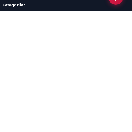
Kategoriler
GÜNCEL HABERLER
FUTBOL
BASKETBOL
VOLEYBOL
DİĞER SPORLAR
ATLETİZM
TENİS
MOTOR SPORLARI
Sayfalar
AÇIK RIZA METNİ
ÇEREZ POLİTİKASI
AYDINLATMA METNİ
VERİ İHLALİ PROSEDÜRÜ
VERİ SAKLAMA VE İMHA
İletişim
POLİTİKASI
RSS
Sitemap
İletişim