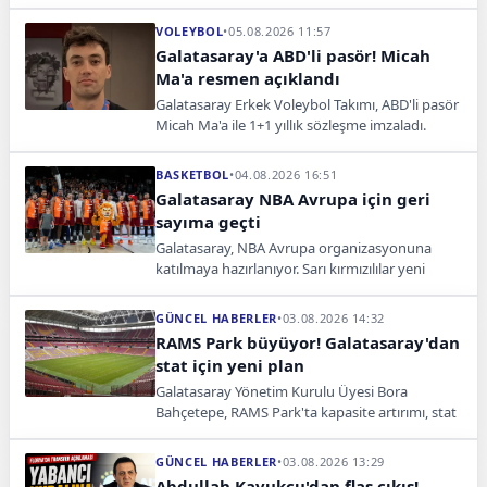
Beşiktaş ve Trabzonspor'un maç tarihleri
açıklandı.
VOLEYBOL
•
05.08.2026 11:57
Galatasaray'a ABD'li pasör! Micah
Ma'a resmen açıklandı
Galatasaray Erkek Voleybol Takımı, ABD'li pasör
Micah Ma'a ile 1+1 yıllık sözleşme imzaladı.
Tecrübeli oyuncu CEV Şampiyonlar Ligi'nde
forma giyecek.
BASKETBOL
•
04.08.2026 16:51
Galatasaray NBA Avrupa için geri
sayıma geçti
Galatasaray, NBA Avrupa organizasyonuna
katılmaya hazırlanıyor. Sarı kırmızılılar yeni
salon, transferler ve sponsorluklarla iddialı bir
dönem hedefliyor.
GÜNCEL HABERLER
•
03.08.2026 14:32
RAMS Park büyüyor! Galatasaray'dan
stat için yeni plan
Galatasaray Yönetim Kurulu Üyesi Bora
Bahçetepe, RAMS Park'ta kapasite artırımı, stat
projeleri ve yeni sezon hedeflerine ilişkin dikkat
çeken açıklamalarda bulundu.
GÜNCEL HABERLER
•
03.08.2026 13:29
Abdullah Kavukcu'dan flaş çıkış!