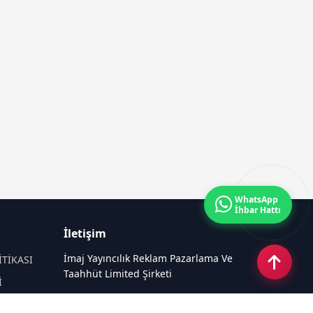
WhatsApp
İhbar Hattı
İletişim
İmaj Yayıncılık Reklam Pazarlama Ve
İTİKASI
Taahhüt Limited Şirketi
İ
Ü
Ümit Mahallesi, 2494/2 Sokak No:4