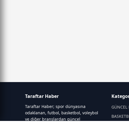
Taraftar Haber
Kategor
Taraftar Haber; spor dünyasına
GÜNCEL 
odaklanan, futbol, basketbol, voleybol
BASKETB
ve diğer branşlardan güncel
gelişmeleri aktaran bir haber portalıdır.
DİĞER S