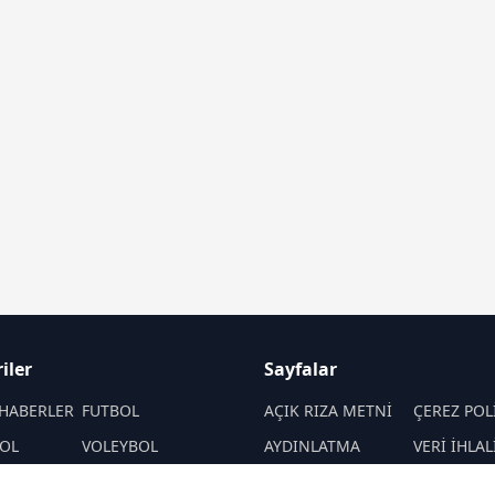
iler
Sayfalar
HABERLER
FUTBOL
AÇIK RIZA METNİ
ÇEREZ POL
OL
VOLEYBOL
AYDINLATMA
VERİ İHLAL
METNİ
PROSEDÜR
PORLAR
ATLETİZM