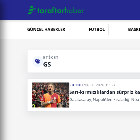
GÜNCEL HABERLER
FUTBOL
BASK
ETIKET
GS
FUTBOL
•
06.05.2026 19:53
Sarı-kırmızılılardan sürpriz ka
Galatasaray, Napoli’den kiraladığı No