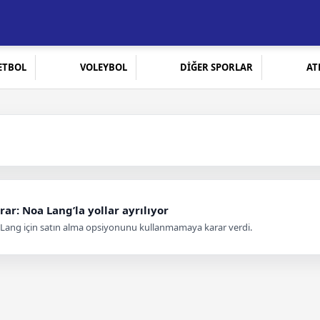
ETBOL
VOLEYBOL
DİĞER SPORLAR
AT
rar: Noa Lang’la yollar ayrılıyor
a Lang için satın alma opsiyonunu kullanmamaya karar verdi.