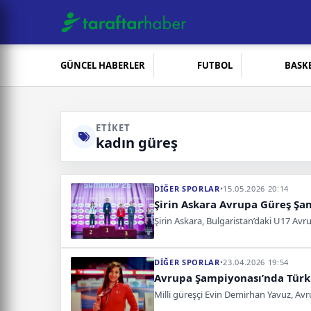
GÜNCEL HABERLER
FUTBOL
BASK
ETIKET
kadın güreş
DİĞER SPORLAR
•
15.05.2026 20:14
Şirin Askara Avrupa Güreş Şa
Şirin Askara, Bulgaristan’daki U17 A
DİĞER SPORLAR
•
23.04.2026 19:54
Avrupa Şampiyonası’nda Türk
Milli güreşçi Evin Demirhan Yavuz, A