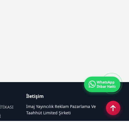
WhatsApp
İhbar Hattı
İletişim
İmaj Yayıncılık Reklam Pazarlama Ve
İTİKASI
Taahhüt Limited Şirketi
İ
Ü
Ümit Mahallesi, 2494/2 Sokak No:4