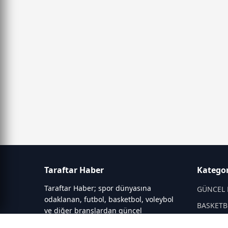
Taraftar Haber
Kategor
Taraftar Haber; spor dünyasına
GÜNCEL 
odaklanan, futbol, basketbol, voleybol
BASKETB
ve diğer branşlardan güncel
gelişmeleri aktaran bir haber portalıdır.
DİĞER S