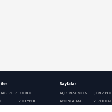
iler
Sayfalar
HABERLER
FUTBOL
AÇIK RIZA METNİ
ÇEREZ POL
OL
VOLEYBOL
AYDINLATMA
VERİ İHLAL
METNİ
PROSEDÜR
PORLAR
ATLETİZM