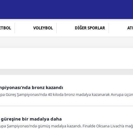
ETBOL
VOLEYBOL
DİĞER SPORLAR
AT
mpiyonası’nda bronz kazandı
vrupa Güreş Şampiyonası’nda 40 kiloda bronz madalya kazanarak Avrupa üçü
 güreşine bir madalya daha
vrupa Şampiyonası’nda gümüş madalya kazandı. Finalde Oksana Livach’a mağlu