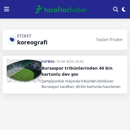
ETIKET
Toplam
1
haber
koreografi
FUTBOL
•
19.04.2026 20:42
Bursaspor tribünlerinden 40 bin
kartonlu dev şov
Şampiyonluk maçında tribünleri dolduran
Bursaspor taraftarı, 40 bin kartonla hazırlanan
dev koreografiyle stadyumu görsel şölene
çevirecek.