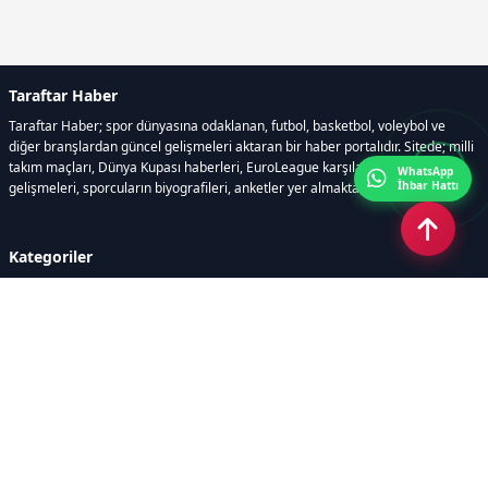
Taraftar Haber
Taraftar Haber; spor dünyasına odaklanan, futbol, basketbol, voleybol ve
diğer branşlardan güncel gelişmeleri aktaran bir haber portalıdır. Sitede; milli
takım maçları, Dünya Kupası haberleri, EuroLeague karşılaşmaları, transfer
WhatsApp
İhbar Hattı
gelişmeleri, sporcuların biyografileri, anketler yer almaktadır.
Kategoriler
GÜNCEL HABERLER
FUTBOL
BASKETBOL
VOLEYBOL
DİĞER SPORLAR
ATLETİZM
TENİS
MOTOR SPORLARI
Sayfalar