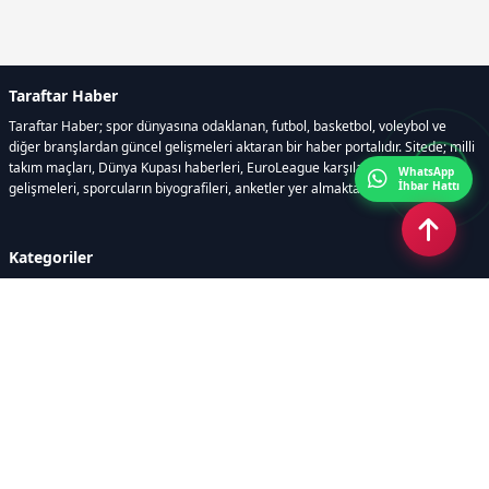
Taraftar Haber
Taraftar Haber; spor dünyasına odaklanan, futbol, basketbol, voleybol ve
diğer branşlardan güncel gelişmeleri aktaran bir haber portalıdır. Sitede; milli
takım maçları, Dünya Kupası haberleri, EuroLeague karşılaşmaları, transfer
WhatsApp
İhbar Hattı
gelişmeleri, sporcuların biyografileri, anketler yer almaktadır.
Kategoriler
GÜNCEL HABERLER
FUTBOL
BASKETBOL
VOLEYBOL
DİĞER SPORLAR
ATLETİZM
TENİS
MOTOR SPORLARI
Sayfalar