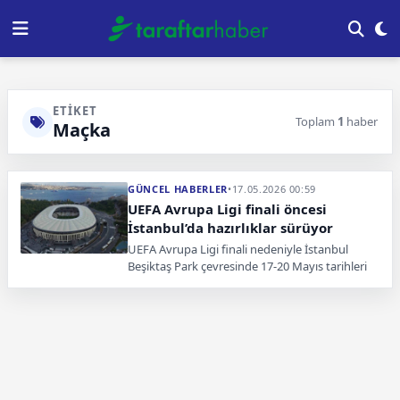
ETIKET
Toplam
1
haber
Maçka
GÜNCEL HABERLER
•
17.05.2026 00:59
UEFA Avrupa Ligi finali öncesi
İstanbul’da hazırlıklar sürüyor
UEFA Avrupa Ligi finali nedeniyle İstanbul
Beşiktaş Park çevresinde 17-20 Mayıs tarihleri
arasında bazı yollar trafiğe kapatılacak.