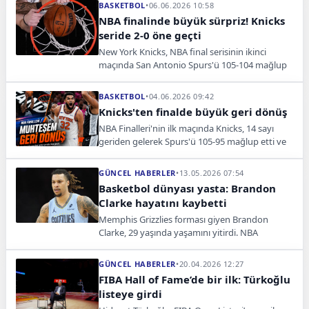
BASKETBOL
•
06.06.2026 10:58
NBA finalinde büyük sürpriz! Knicks
seride 2-0 öne geçti
New York Knicks, NBA final serisinin ikinci
maçında San Antonio Spurs'ü 105-104 mağlup
ederek seride 2-0 üstünlüğü yakaladı.
BASKETBOL
•
04.06.2026 09:42
Knicks'ten finalde büyük geri dönüş
NBA Finalleri'nin ilk maçında Knicks, 14 sayı
geriden gelerek Spurs'ü 105-95 mağlup etti ve
seride 1-0 öne geçti.
GÜNCEL HABERLER
•
13.05.2026 07:54
Basketbol dünyası yasta: Brandon
Clarke hayatını kaybetti
Memphis Grizzlies forması giyen Brandon
Clarke, 29 yaşında yaşamını yitirdi. NBA
dünyasını yasa boğan ölümün nedeni henüz
açıklanmadı.
GÜNCEL HABERLER
•
20.04.2026 12:27
FIBA Hall of Fame’de bir ilk: Türkoğlu
listeye girdi