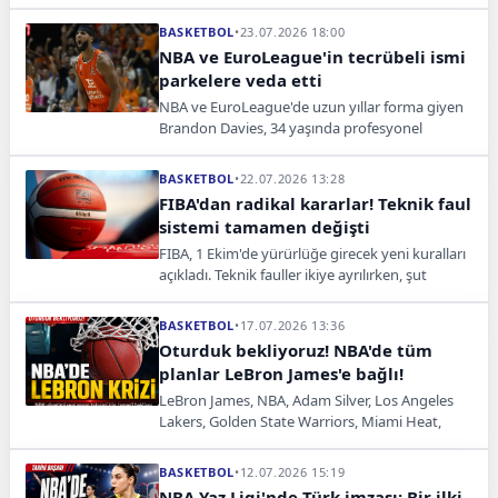
etti. Yıldız oyuncu, parayı değil şampiyonluk
hedefini seçti.
BASKETBOL
•
23.07.2026 18:00
NBA ve EuroLeague'in tecrübeli ismi
parkelere veda etti
NBA ve EuroLeague'de uzun yıllar forma giyen
Brandon Davies, 34 yaşında profesyonel
basketbol kariyerini sonlandırdığını açıkladı.
BASKETBOL
•
22.07.2026 13:28
FIBA'dan radikal kararlar! Teknik faul
sistemi tamamen değişti
FIBA, 1 Ekim'de yürürlüğe girecek yeni kuralları
açıkladı. Teknik fauller ikiye ayrılırken, şut
hareketi ve video inceleme sistemi de değişti.
BASKETBOL
•
17.07.2026 13:36
Oturduk bekliyoruz! NBA'de tüm
planlar LeBron James'e bağlı!
LeBron James, NBA, Adam Silver, Los Angeles
Lakers, Golden State Warriors, Miami Heat,
Cleveland Cavaliers, Philadelphia 76ers, NBA
fikstürü, transfer
BASKETBOL
•
12.07.2026 15:19
NBA Yaz Ligi'nde Türk imzası: Bir ilki