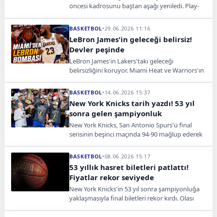
öncesi kadrosunu baştan aşağı yeniledi. Play-
offlarda ilk beşte oynayan tüm oyuncular
takımdan ayrıldı.
BASKETBOL
•
29.06.2026 11:16
LeBron James'in geleceği belirsiz!
Devler peşinde
LeBron James'in Lakers'taki geleceği
belirsizliğini koruyor. Miami Heat ve Warriors'ın
yıldız oyuncuyla ilgilendiği iddia ediliyor.
BASKETBOL
•
14.06.2026 15:37
New York Knicks tarih yazdı! 53 yıl
sonra gelen şampiyonluk
New York Knicks, San Antonio Spurs'ü final
serisinin beşinci maçında 94-90 mağlup ederek
53 yıl sonra NBA şampiyonluğuna ulaştı.
BASKETBOL
•
08.06.2026 15:17
53 yıllık hasret biletleri patlattı!
Fiyatlar rekor seviyede
New York Knicks'in 53 yıl sonra şampiyonluğa
yaklaşmasıyla final biletleri rekor kırdı. Olası
şampiyonluk maçının en pahalı bileti 110 bin
doları aştı.