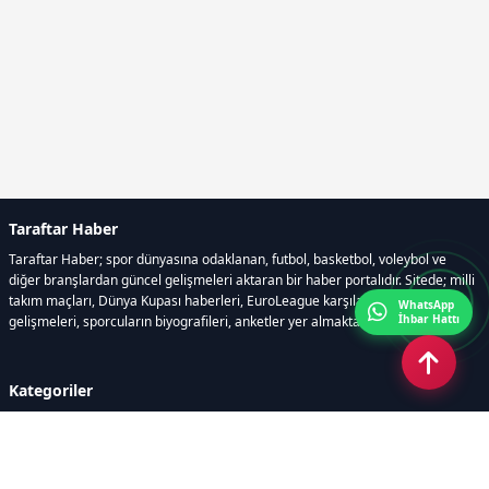
Taraftar Haber
Taraftar Haber; spor dünyasına odaklanan, futbol, basketbol, voleybol ve
diğer branşlardan güncel gelişmeleri aktaran bir haber portalıdır. Sitede; milli
takım maçları, Dünya Kupası haberleri, EuroLeague karşılaşmaları, transfer
WhatsApp
İhbar Hattı
gelişmeleri, sporcuların biyografileri, anketler yer almaktadır.
Kategoriler
GÜNCEL HABERLER
FUTBOL
BASKETBOL
VOLEYBOL