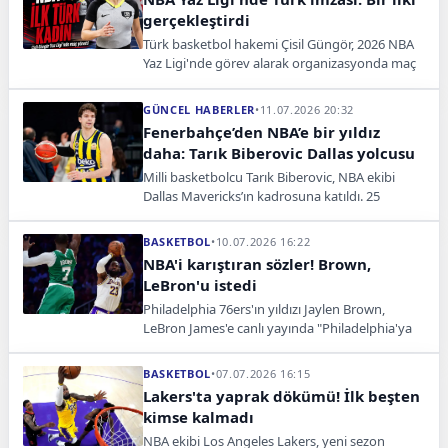
gerçekleştirdi
Türk basketbol hakemi Çisil Güngör, 2026 NBA
Yaz Ligi'nde görev alarak organizasyonda maç
yöneten ilk Türk kadın hakem unvanını kazandı.
GÜNCEL HABERLER
•
11.07.2026 20:32
Fenerbahçe’den NBA’e bir yıldız
daha: Tarık Biberovic Dallas yolcusu
Milli basketbolcu Tarık Biberovic, NBA ekibi
Dallas Mavericks’ın kadrosuna katıldı. 25
yaşındaki oyuncu kariyerini ABD’de sürdürecek.
BASKETBOL
•
10.07.2026 16:22
NBA'i karıştıran sözler! Brown,
LeBron'u istedi
Philadelphia 76ers'ın yıldızı Jaylen Brown,
LeBron James'e canlı yayında "Philadelphia'ya
gelsin" diyerek dikkat çeken bir transfer çağrısı
yaptı.
BASKETBOL
•
07.07.2026 16:15
Lakers'ta yaprak dökümü! İlk beşten
kimse kalmadı
NBA ekibi Los Angeles Lakers, yeni sezon