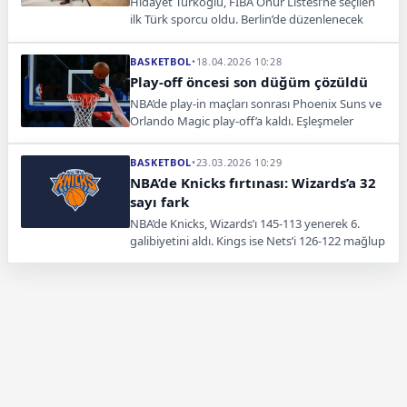
Hidayet Türkoğlu, FIBA Onur Listesi’ne seçilen
ilk Türk sporcu oldu. Berlin’de düzenlenecek
törenle resmen onurlandırılacak.
BASKETBOL
•
18.04.2026 10:28
Play-off öncesi son düğüm çözüldü
NBA’de play-in maçları sonrası Phoenix Suns ve
Orlando Magic play-off’a kaldı. Eşleşmeler
netleşti, kritik seriler başlıyor.
BASKETBOL
•
23.03.2026 10:29
NBA’de Knicks fırtınası: Wizards’a 32
sayı fark
NBA’de Knicks, Wizards’ı 145-113 yenerek 6.
galibiyetini aldı. Kings ise Nets’i 126-122 mağlup
ederek sahasında kritik bir galibiyet elde etti.