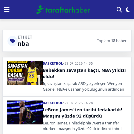
ETIKET
Toplam
18
haber
nba
BASKETBOL
•
29.07.2026 14:35
Bebekken savaştan kaçtı, NBA yıldızı
oldu!
İç savaştan kaçarak ABD'ye yerleşen Wenyen
Gabriel, NBA'e uzanan yolculuğunun ardından
UNHCR'nin ilk basketbolcu iyi niyet elçisi oldu.
BASKETBOL
•
27.07.2026 14:28
LeBron James'ten tarihi fedakarlık!
Maaşını yüzde 92 düşürdü
LeBron James, Philadelphia 76ers'a transfer
olurken maaşında yüzde 92'lik indirimi kabul