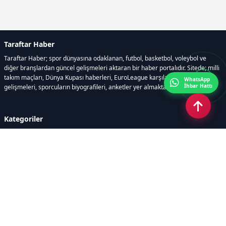
Taraftar Haber
Taraftar Haber; spor dünyasına odaklanan, futbol, basketbol, voleybol ve
diğer branşlardan güncel gelişmeleri aktaran bir haber portalıdır. Sitede; milli
takım maçları, Dünya Kupası haberleri, EuroLeague karşılaşmaları, transfer
WhatsApp
İhbar Hattı
gelişmeleri, sporcuların biyografileri, anketler yer almaktadır.
Kategoriler
GÜNCEL HABERLER
FUTBOL
BASKETBOL
VOLEYBOL
DİĞER SPORLAR
ATLETİZM
TENİS
MOTOR SPORLARI
Sayfalar