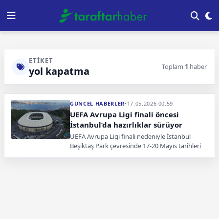
ETIKET
Toplam
1
haber
yol kapatma
GÜNCEL HABERLER
•
17.05.2026 00:59
UEFA Avrupa Ligi finali öncesi
İstanbul’da hazırlıklar sürüyor
UEFA Avrupa Ligi finali nedeniyle İstanbul
Beşiktaş Park çevresinde 17-20 Mayıs tarihleri
arasında bazı yollar trafiğe kapatılacak.