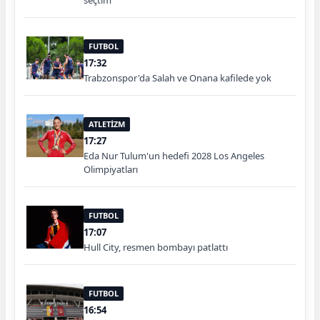
FUTBOL
17:32
Trabzonspor'da Salah ve Onana kafilede yok
ATLETİZM
17:27
Eda Nur Tulum'un hedefi 2028 Los Angeles
Olimpiyatları
FUTBOL
17:07
Hull City, resmen bombayı patlattı
FUTBOL
16:54