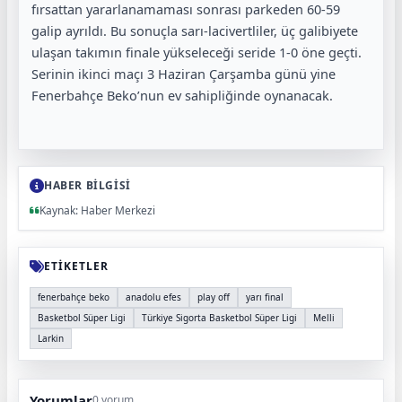
fırsattan yararlanamaması sonrası parkeden 60-59
galip ayrıldı. Bu sonuçla sarı-lacivertliler, üç galibiyete
ulaşan takımın finale yükseleceği seride 1-0 öne geçti.
Serinin ikinci maçı 3 Haziran Çarşamba günü yine
Fenerbahçe Beko’nun ev sahipliğinde oynanacak.
HABER BİLGİSİ
Kaynak: Haber Merkezi
ETİKETLER
fenerbahçe beko
anadolu efes
play off
yarı final
Basketbol Süper Ligi
Türkiye Sigorta Basketbol Süper Ligi
Melli
Larkin
Yorumlar
0 yorum