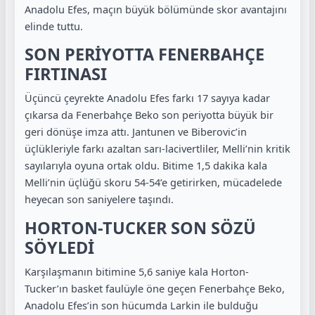
Anadolu Efes, maçın büyük bölümünde skor avantajını
elinde tuttu.
SON PERİYOTTA FENERBAHÇE
FIRTINASI
Üçüncü çeyrekte Anadolu Efes farkı 17 sayıya kadar
çıkarsa da Fenerbahçe Beko son periyotta büyük bir
geri dönüşe imza attı. Jantunen ve Biberovic’in
üçlükleriyle farkı azaltan sarı-lacivertliler, Melli’nin kritik
sayılarıyla oyuna ortak oldu. Bitime 1,5 dakika kala
Melli’nin üçlüğü skoru 54-54’e getirirken, mücadelede
heyecan son saniyelere taşındı.
HORTON-TUCKER SON SÖZÜ
SÖYLEDİ
Karşılaşmanın bitimine 5,6 saniye kala Horton-
Tucker’ın basket faulüyle öne geçen Fenerbahçe Beko,
Anadolu Efes’in son hücumda Larkin ile bulduğu