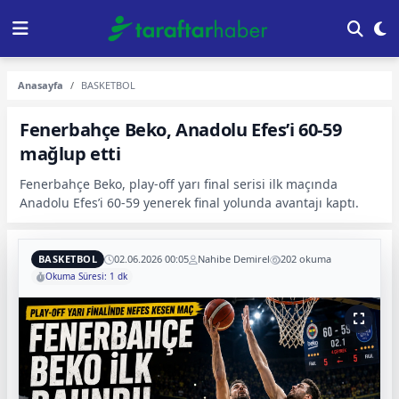
Anasayfa
BASKETBOL
Fenerbahçe Beko, Anadolu Efes’i 60-59
mağlup etti
Fenerbahçe Beko, play-off yarı final serisi ilk maçında
Anadolu Efes’i 60-59 yenerek final yolunda avantajı kaptı.
BASKETBOL
02.06.2026 00:05
Nahibe Demirel
202 okuma
Okuma Süresi: 1 dk