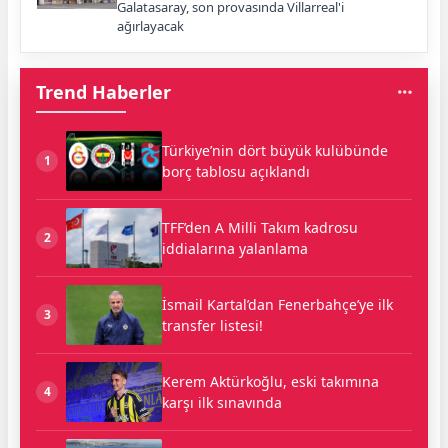
Galatasaray, son provasında Villarreal'i
ağırlayacak
Trend Haberler
Türkiye’nin dört büyük kulübünde
1
borç tablosu açıklandı
TFF’den A Milli Takım kadrosu
2
iddialarına yalanlama
İsmail Kartal’dan Fenerbahçe’ye ilk
3
transfer listesi!
Kerem Aktürkoğlu, eski takımına
4
karşı ilk sınavında