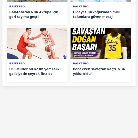
BASKETBOL
BASKETBOL
Galatasaray NBA Avrupa için
Hidayet Türkoğlu'ndan milli
geri sayıma geçti
takımlara güven mesajı
BASKETBOL
BASKETBOL
U18 Milliler hız kesmiyor! Farklı
Bebekken savaştan kaçtı, NBA
galibiyetle çeyrek finalde
yıldızı oldu!