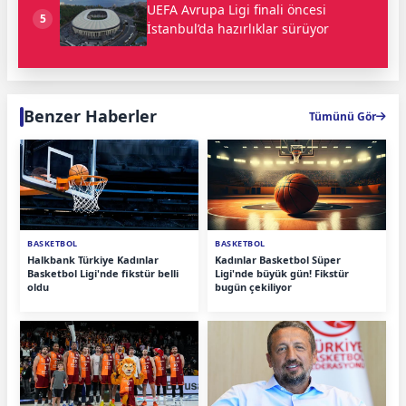
UEFA Avrupa Ligi finali öncesi
5
İstanbul’da hazırlıklar sürüyor
Benzer Haberler
Tümünü Gör
BASKETBOL
BASKETBOL
Halkbank Türkiye Kadınlar
Kadınlar Basketbol Süper
Basketbol Ligi'nde fikstür belli
Ligi'nde büyük gün! Fikstür
oldu
bugün çekiliyor