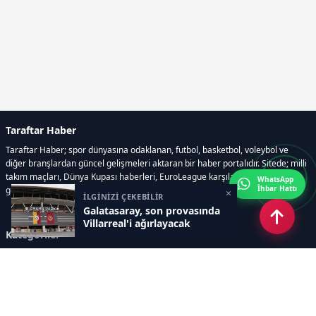
Taraftar Haber
Taraftar Haber; spor dünyasına odaklanan, futbol, basketbol, voleybol ve
diğer branşlardan güncel gelişmeleri aktaran bir haber portalıdır. Sitede; milli
takım maçları, Dünya Kupası haberleri, EuroLeague karşılaşmaları, transfer
WhatsApp
İhbar Hattı
gelişmeleri, sporcuların biyografileri, anketler yer almaktadır.
×
İLGİNİZİ ÇEKEBİLİR
Galatasaray, son provasında
Villarreal'i ağırlayacak
Kategoriler
GÜNCEL HABERLER
FUTBOL
BASKETBOL
VOLEYBOL
DİĞER SPORLAR
ATLETİZM