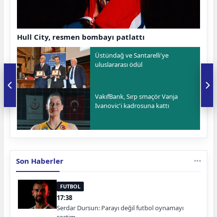
Hull City, resmen bombayı patlattı
Üstündağ ve Santarelli'ye
uluslararası ödül
VakıfBank, Sırp smaçör Vanja
Ivanovic'i kadrosuna kattı
Son Haberler
FUTBOL
17:38
Serdar Dursun: Parayı değil futbol oynamayı
seçtim