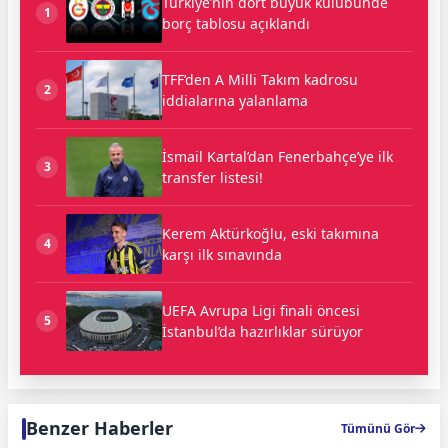
Türkiye’nin dört büyük kulübünde
1
borç tablosu açıklandı
TFF’den A Milli Takım kadrosu
2
iddialarına yalanlama
İsmail Kartal’dan Fenerbahçe’ye ilk
3
transfer listesi!
Kerem Aktürkoğlu, eski takımına
4
karşı ilk sınavında
UEFA Avrupa Ligi finali öncesi
5
İstanbul’da hazırlıklar sürüyor
Benzer Haberler
Tümünü Gör