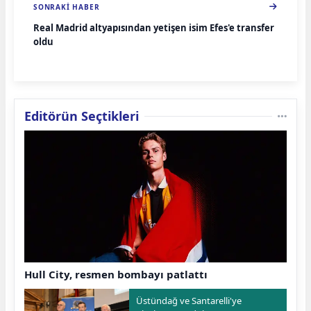
SONRAKI HABER
Real Madrid altyapısından yetişen isim Efes'e transfer
oldu
Editörün Seçtikleri
Hull City, resmen bombayı patlattı
Üstündağ ve Santarelli'ye