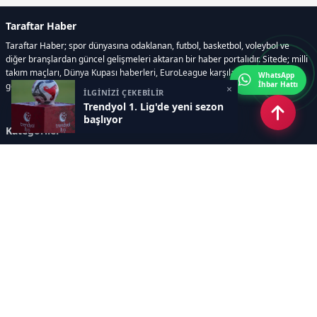
Taraftar Haber
Taraftar Haber; spor dünyasına odaklanan, futbol, basketbol, voleybol ve
diğer branşlardan güncel gelişmeleri aktaran bir haber portalıdır. Sitede; milli
takım maçları, Dünya Kupası haberleri, EuroLeague karşılaşmaları, transfer
WhatsApp
İhbar Hattı
gelişmeleri, sporcuların biyografileri, anketler yer almaktadır.
×
İLGİNİZİ ÇEKEBİLİR
Trendyol 1. Lig'de yeni sezon
başlıyor
Kategoriler
GÜNCEL HABERLER
FUTBOL
BASKETBOL
VOLEYBOL
DİĞER SPORLAR
ATLETİZM
TENİS
MOTOR SPORLARI
Sayfalar
AÇIK RIZA METNİ
ÇEREZ POLİTİKASI
AYDINLATMA METNİ
VERİ İHLALİ PROSEDÜRÜ