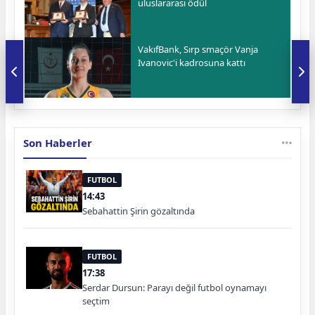
uluslararası ödül
VakıfBank, Sırp smaçör Vanja
Ivanovic'i kadrosuna kattı
Son Haberler
FUTBOL
14:43
Sebahattin Şirin gözaltında
FUTBOL
17:38
Serdar Dursun: Parayı değil futbol oynamayı
seçtim