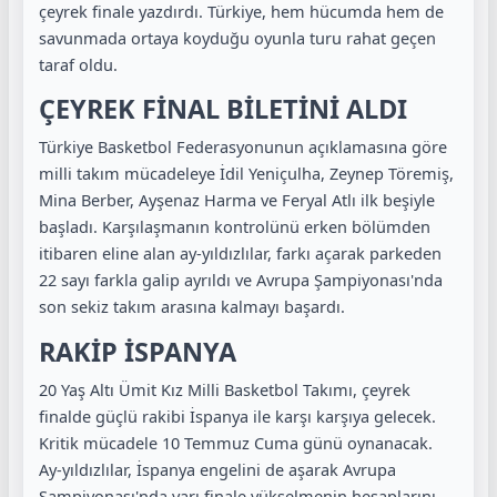
çeyrek finale yazdırdı. Türkiye, hem hücumda hem de
savunmada ortaya koyduğu oyunla turu rahat geçen
taraf oldu.
ÇEYREK FİNAL BİLETİNİ ALDI
Türkiye Basketbol Federasyonunun açıklamasına göre
milli takım mücadeleye İdil Yeniçulha, Zeynep Töremiş,
Mina Berber, Ayşenaz Harma ve Feryal Atlı ilk beşiyle
başladı. Karşılaşmanın kontrolünü erken bölümden
itibaren eline alan ay-yıldızlılar, farkı açarak parkeden
22 sayı farkla galip ayrıldı ve Avrupa Şampiyonası'nda
son sekiz takım arasına kalmayı başardı.
RAKİP İSPANYA
20 Yaş Altı Ümit Kız Milli Basketbol Takımı, çeyrek
finalde güçlü rakibi İspanya ile karşı karşıya gelecek.
Kritik mücadele 10 Temmuz Cuma günü oynanacak.
Ay-yıldızlılar, İspanya engelini de aşarak Avrupa
Şampiyonası'nda yarı finale yükselmenin hesaplarını