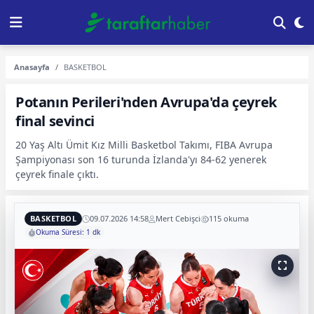
Anasayfa
BASKETBOL
Potanın Perileri'nden Avrupa'da çeyrek
final sevinci
20 Yaş Altı Ümit Kız Milli Basketbol Takımı, FIBA Avrupa
Şampiyonası son 16 turunda İzlanda'yı 84-62 yenerek
çeyrek finale çıktı.
BASKETBOL
09.07.2026 14:58
Mert Cebişci
115 okuma
Okuma Süresi: 1 dk