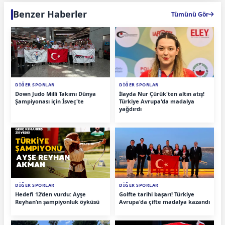
Benzer Haberler
Tümünü Gör
DİĞER SPORLAR
DİĞER SPORLAR
Down Judo Milli Takımı Dünya
İlayda Nur Çürük'ten altın atış!
Şampiyonası için İsveç'te
Türkiye Avrupa'da madalya
yağdırdı
DİĞER SPORLAR
DİĞER SPORLAR
Hedefi 12’den vurdu: Ayşe
Golfte tarihi başarı! Türkiye
Reyhan’ın şampiyonluk öyküsü
Avrupa'da çifte madalya kazandı