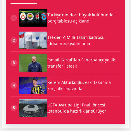
Türkiye’nin dört büyük kulübünde
1
borç tablosu açıklandı
TFF’den A Milli Takım kadrosu
2
iddialarına yalanlama
İsmail Kartal’dan Fenerbahçe’ye ilk
3
transfer listesi!
Kerem Aktürkoğlu, eski takımına
4
karşı ilk sınavında
UEFA Avrupa Ligi finali öncesi
5
İstanbul’da hazırlıklar sürüyor