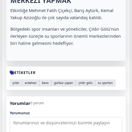
MERKEZİ YAPMAK
Etkinliğe
Mehmet Fatih Çiçekçi
,
Barış Aytürk
,
Kemal
Yakup Azizoğlu
ile çok sayıda vatandaş katıldı.
Bölgedeki spor insanları ve yöneticiler, Çıldır Gölü’nün
ilerleyen süreçte su sporlarının önemli merkezlerinden
biri haline gelmesini hedefliyor.
ETİKETLER
çıldır
ardahan
kano
gürbüz çapan
çıldır gölü
su sporları
Yorumlar
0 yorum
Yorumunuz