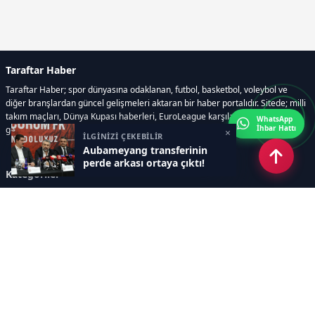
Taraftar Haber
Taraftar Haber; spor dünyasına odaklanan, futbol, basketbol, voleybol ve
diğer branşlardan güncel gelişmeleri aktaran bir haber portalıdır. Sitede; milli
takım maçları, Dünya Kupası haberleri, EuroLeague karşılaşmaları, transfer
WhatsApp
İhbar Hattı
gelişmeleri, sporcuların biyografileri, anketler yer almaktadır.
×
İLGİNİZİ ÇEKEBİLİR
Aubameyang transferinin
perde arkası ortaya çıktı!
Kategoriler
GÜNCEL HABERLER
FUTBOL
BASKETBOL
VOLEYBOL
DİĞER SPORLAR
ATLETİZM
TENİS
MOTOR SPORLARI
Sayfalar