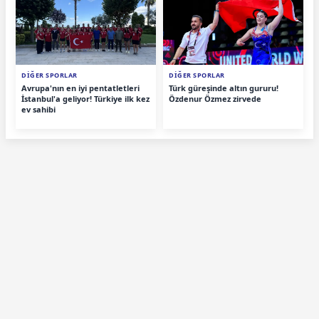
DİĞER SPORLAR
DİĞER SPORLAR
Avrupa'nın en iyi pentatletleri
Türk güreşinde altın gururu!
İstanbul'a geliyor! Türkiye ilk kez
Özdenur Özmez zirvede
ev sahibi