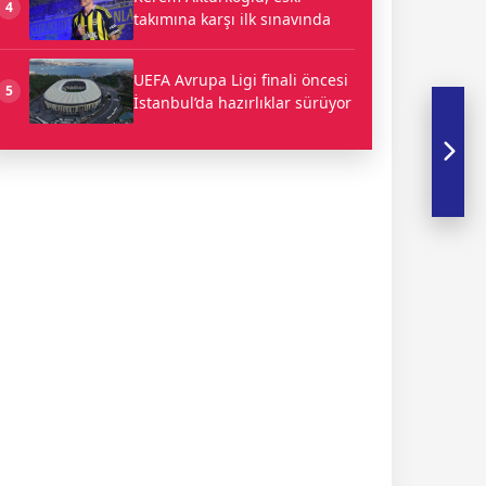
4
takımına karşı ilk sınavında
UEFA Avrupa Ligi finali öncesi
5
İstanbul’da hazırlıklar sürüyor