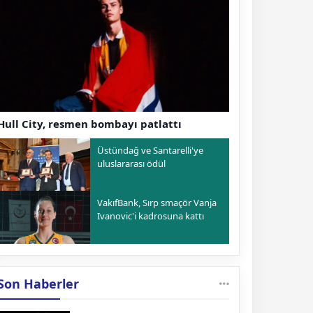
Hull City, resmen bombayı patlattı
Üstündağ ve Santarelli'ye
uluslararası ödül
VakıfBank, Sırp smaçör Vanja
Ivanovic'i kadrosuna kattı
Son Haberler