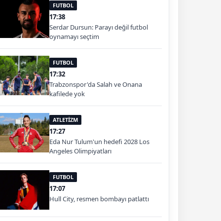
FUTBOL
17:38
Serdar Dursun: Parayı değil futbol
oynamayı seçtim
FUTBOL
17:32
Trabzonspor'da Salah ve Onana
kafilede yok
ATLETİZM
17:27
Eda Nur Tulum'un hedefi 2028 Los
Angeles Olimpiyatları
FUTBOL
17:07
Hull City, resmen bombayı patlattı