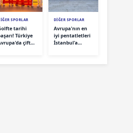
DİĞER SPORLAR
DİĞER SPORLAR
olfte tarihi
Avrupa'nın en
başarı! Türkiye
iyi pentatletleri
Avrupa'da çifte
İstanbul'a
madalya
geliyor! Türkiye
kazandı
ilk kez ev sahibi