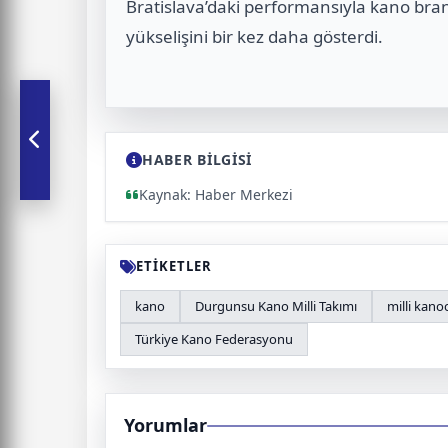
Bratislava’daki performansıyla kano bra
yükselişini bir kez daha gösterdi.
HABER BİLGİSİ
Kaynak: Haber Merkezi
ETİKETLER
kano
Durgunsu Kano Milli Takımı
milli kano
Türkiye Kano Federasyonu
Yorumlar