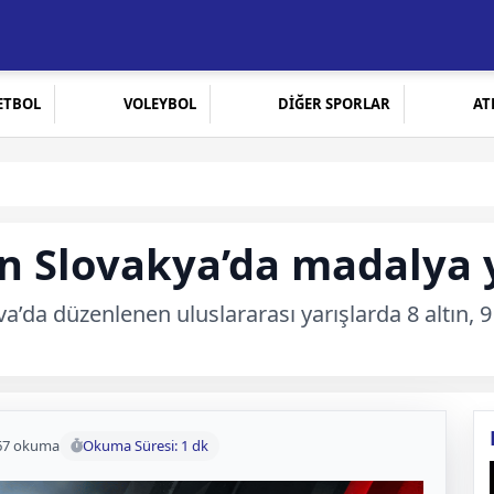
ETBOL
VOLEYBOL
DİĞER SPORLAR
AT
an Slovakya’da madalya
va’da düzenlenen uluslararası yarışlarda 8 altın
67 okuma
Okuma Süresi: 1 dk