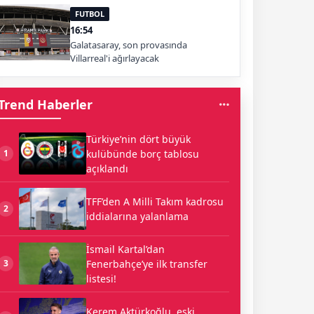
FUTBOL
16:54
Galatasaray, son provasında
Villarreal'i ağırlayacak
Trend Haberler
Türkiye’nin dört büyük
kulübünde borç tablosu
1
açıklandı
TFF’den A Milli Takım kadrosu
2
iddialarına yalanlama
İsmail Kartal’dan
Fenerbahçe’ye ilk transfer
3
listesi!
Kerem Aktürkoğlu, eski