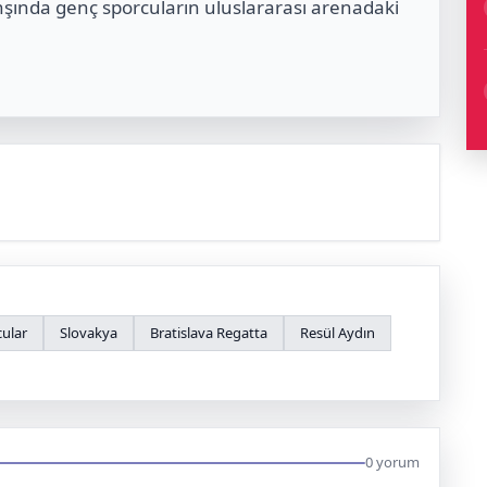
nşında genç sporcuların uluslararası arenadaki
cular
Slovakya
Bratislava Regatta
Resül Aydın
0 yorum