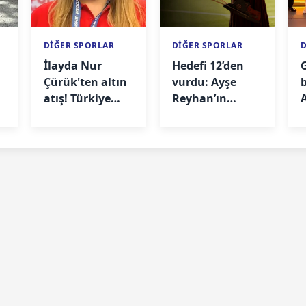
DİĞER SPORLAR
DİĞER SPORLAR
i
İlayda Nur
Hedefi 12’den
G
Çürük'ten altın
vurdu: Ayşe
atış! Türkiye
Reyhan’ın
Avrupa'da
şampiyonluk
madalya
öyküsü
yağdırdı