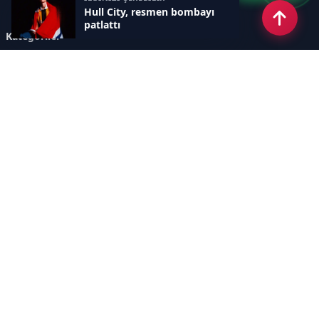
Hull City, resmen bombayı
patlattı
Kategoriler
GÜNCEL HABERLER
FUTBOL
BASKETBOL
VOLEYBOL
DİĞER SPORLAR
ATLETİZM
TENİS
MOTOR SPORLARI
Sayfalar
AÇIK RIZA METNİ
ÇEREZ POLİTİKASI
AYDINLATMA METNİ
VERİ İHLALİ PROSEDÜRÜ
VERİ SAKLAMA VE İMHA
İletişim
POLİTİKASI
RSS
Sitemap