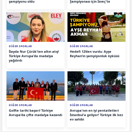
şampiyonu oldu
Şampiyonası için İsveç'te
DİĞER SPORLAR
DİĞER SPORLAR
İlayda Nur Çürük'ten altın atış!
Hedefi 12’den vurdu: Ayşe
Türkiye Avrupa'da madalya
Reyhan’ın şampiyonluk öyküsü
yağdırdı
DİĞER SPORLAR
DİĞER SPORLAR
Golfte tarihi başarı! Türkiye
Avrupa'nın en iyi pentatletleri
Avrupa'da çifte madalya kazandı
İstanbul'a geliyor! Türkiye ilk kez
ev sahibi