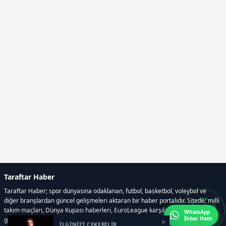
Taraftar Haber
Taraftar Haber; spor dünyasına odaklanan, futbol, basketbol, voleybol ve
diğer branşlardan güncel gelişmeleri aktaran bir haber portalıdır. Sitede; milli
takım maçları, Dünya Kupası haberleri, EuroLeague karşılaşmaları, transfer
WhatsApp
İhbar Hattı
gelişmeleri, sporcuların biyografileri, anketler yer almaktadır.
×
İLGİNİZİ ÇEKEBİLİR