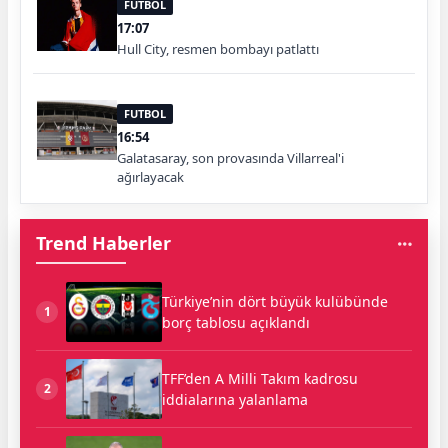
FUTBOL
17:07
Hull City, resmen bombayı patlattı
FUTBOL
16:54
Galatasaray, son provasında Villarreal'i
ağırlayacak
Trend Haberler
Türkiye’nin dört büyük kulübünde
1
borç tablosu açıklandı
TFF’den A Milli Takım kadrosu
2
iddialarına yalanlama