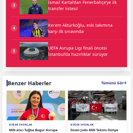
İsmail Kartal’dan Fenerbahçe’ye ilk
3
transfer listesi!
Kerem Aktürkoğlu, eski takımına
4
karşı ilk sınavında
UEFA Avrupa Ligi finali öncesi
5
İstanbul’da hazırlıklar sürüyor
Benzer Haberler
Tümünü Gör
DİĞER SPORLAR
DİĞER SPORLAR
Milli atıcı Tuğba Bugur Avrupa
Down Judo Milli Takımı Dünya