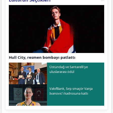
Hull City, resmen bombayı patlattı
Üstündağ ve Santarelli'ye
uluslararası ödül
VakıfBank, Sırp smaçör Vanja
Ivanovic'i kadrosuna kattı