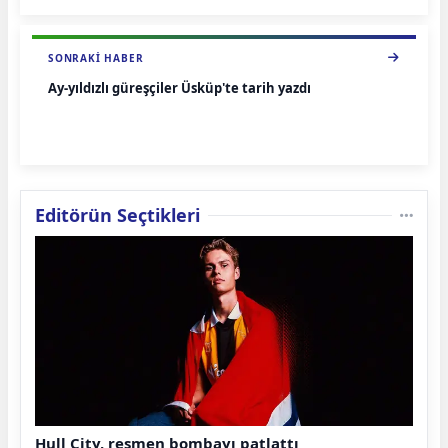
SONRAKI HABER
Ay-yıldızlı güreşçiler Üsküp'te tarih yazdı
Editörün Seçtikleri
Hull City, resmen bombayı patlattı