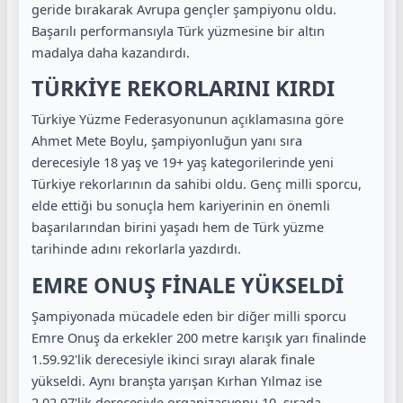
geride bırakarak Avrupa gençler şampiyonu oldu.
Başarılı performansıyla Türk yüzmesine bir altın
madalya daha kazandırdı.
TÜRKİYE REKORLARINI KIRDI
Türkiye Yüzme Federasyonunun açıklamasına göre
Ahmet Mete Boylu, şampiyonluğun yanı sıra
derecesiyle 18 yaş ve 19+ yaş kategorilerinde yeni
Türkiye rekorlarının da sahibi oldu. Genç milli sporcu,
elde ettiği bu sonuçla hem kariyerinin en önemli
başarılarından birini yaşadı hem de Türk yüzme
tarihinde adını rekorlarla yazdırdı.
EMRE ONUŞ FİNALE YÜKSELDİ
Şampiyonada mücadele eden bir diğer milli sporcu
Emre Onuş da erkekler 200 metre karışık yarı finalinde
1.59.92'lik derecesiyle ikinci sırayı alarak finale
yükseldi. Aynı branşta yarışan Kırhan Yılmaz ise
2.02.97'lik derecesiyle organizasyonu 10. sırada