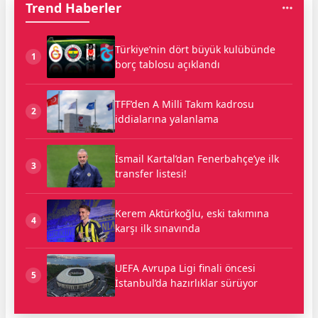
Trend Haberler
Türkiye’nin dört büyük kulübünde
1
borç tablosu açıklandı
TFF’den A Milli Takım kadrosu
2
iddialarına yalanlama
İsmail Kartal’dan Fenerbahçe’ye ilk
3
transfer listesi!
Kerem Aktürkoğlu, eski takımına
4
karşı ilk sınavında
UEFA Avrupa Ligi finali öncesi
5
İstanbul’da hazırlıklar sürüyor