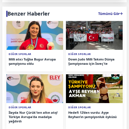
Benzer Haberler
Tümünü Gör
DİĞER SPORLAR
DİĞER SPORLAR
Milli atıcı Tuğba Bugur Avrupa
Down Judo Milli Takımı Dünya
şampiyonu oldu
Şampiyonası için İsveç'te
DİĞER SPORLAR
DİĞER SPORLAR
İlayda Nur Çürük'ten altın atış!
Hedefi 12’den vurdu: Ayşe
Türkiye Avrupa'da madalya
Reyhan’ın şampiyonluk öyküsü
yağdırdı