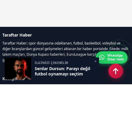
Taraftar Haber
Taraftar Haber; spor dünyasına odaklanan, futbol, basketbol, voleybol ve
diğer branşlardan güncel gelişmeleri aktaran bir haber portalıdır. Sitede; milli
takım maçları, Dünya Kupası haberleri, EuroLeague karşılaşmaları, transfer
WhatsApp
İhbar Hattı
gelişmeleri, sporcuların biyografileri, anketler yer almaktadır.
×
İLGİNİZİ ÇEKEBİLİR
Serdar Dursun: Parayı değil
futbol oynamayı seçtim
Kategoriler
GÜNCEL HABERLER
FUTBOL
BASKETBOL
VOLEYBOL
DİĞER SPORLAR
ATLETİZM
TENİS
MOTOR SPORLARI