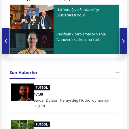
Üstündağ ve Santarelli'ye
uluslararası ödül
VakıfBank, Sırp smaçör Vanja
Ivanovic'i kadrosuna kattı
Son Haberler
FUTBOL
17:38
Serdar Dursun: Parayı değil futbol oynamayı
seçtim
FUTBOL