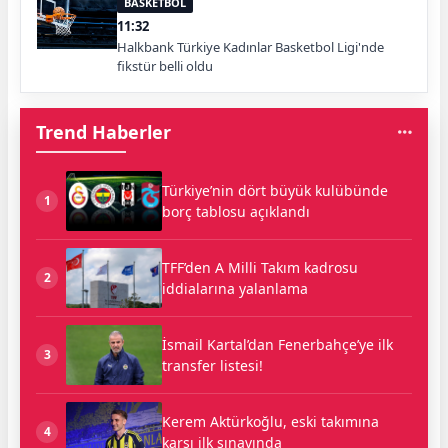
BASKETBOL
11:32
Halkbank Türkiye Kadınlar Basketbol Ligi'nde
fikstür belli oldu
Trend Haberler
Türkiye’nin dört büyük kulübünde
1
borç tablosu açıklandı
TFF’den A Milli Takım kadrosu
2
iddialarına yalanlama
İsmail Kartal’dan Fenerbahçe’ye ilk
3
transfer listesi!
Kerem Aktürkoğlu, eski takımına
4
karşı ilk sınavında