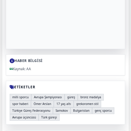
HABER BİLGİSİ
Kaynak: AA
ETİKETLER
milli sporcu
Avrupa Şampiyonası
güreş
bronz madalya
spor haberi
Ömer Arslan
17 yaş altı
grekoromen stil
Türkiye Güreş Federasyonu
Samokov
Bulgaristan
genç sporcu
Avrupa üçüncüsü
Türk güreşi