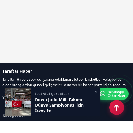
Taraftar Haber
Taraftar Haber; spor dünyasına odaklanan, futbol, basketbol, voleybol ve
diğer branşlardan güncel gelişmeleri aktaran bir haber portalıdır. Sitede; milli
takım maçları, Dünya Kupası haberleri, EuroLeague karşılaşmaları, transfer
×
WhatsApp
İLGİNİZİ ÇEKEBİLİR
İhbar Hattı
gelişmeleri, sporcuların biyografileri, anketler yer almaktadır.
Down Judo Milli Takımı
Dünya Şampiyonası için
İsveç'te
Kategoriler
GÜNCEL HABERLER
FUTBOL