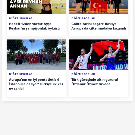
DİĞER SPORLAR
DİĞER SPORLAR
Hedefi 12’den vurdu: Ayşe
Golfte tarihi başarı! Türkiye
Reyhan’ın şampiyonluk öyküsü
Avrupa'da çifte madalya kazandı
DİĞER SPORLAR
DİĞER SPORLAR
Avrupa'nın en iyi pentatletleri
Türk güreşinde altın gururu!
İstanbul'a geliyor! Türkiye ilk kez
Özdenur Özmez zirvede
ev sahibi