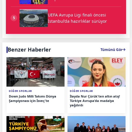
UEFA Avrupa Ligi finali öncesi
5
İstanbul’da hazırlıklar sürüyor
Benzer Haberler
Tümünü Gör
DİĞER SPORLAR
DİĞER SPORLAR
Down Judo Milli Takımı Dünya
İlayda Nur Çürük'ten altın atış!
Şampiyonası için İsveç'te
Türkiye Avrupa'da madalya
yağdırdı