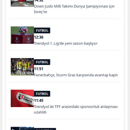
Down Judo Milli Takımı Dünya Şampiyonası için
İsveç'te
FUTBOL
12:36
Trendyol 1. Lig'de yeni sezon başlıyor
FUTBOL
11:51
Fenerbahçe, Sturm Graz karşısında avantajı kaptı
FUTBOL
11:45
Trendyol ile TFF arasındaki sponsorluk anlaşması
uzatıldı