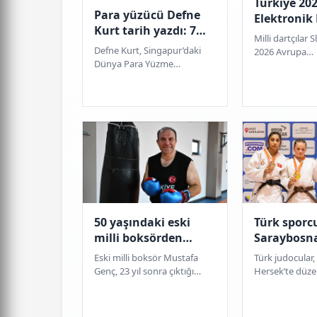
Türkiye 20
Para yüzücü Defne
Elektronik
Kurt tarih yazdı: 7
Avrupa
Milli dartçılar 
günde 5 altın
Şampiyonas
Defne Kurt, Singapur’daki
2026 Avrupa
madalya
Dünya Para Yüzme
madalya
Şampiyonası’n
Şampiyonası’nda 7 gün
kazandı. Elif D
içinde 5 altın madalya
şampiyon olurk
kazandı ve Türk spor tarihine
ge...
50 yaşındaki eski
Türk sporc
milli boksörden
Saraybosna
muhteşem geri
madalya k
Eski milli boksör Mustafa
Türk judocular
dönüş!
Genç, 23 yıl sonra çıktığı
Hersek’te düz
ringde WBU Almanya Açık
Avrupa Kupası’n
Şampiyonası’nda ağır
gümüş ve 2 br
sıklette altın madalya...
üzere 8 madalya