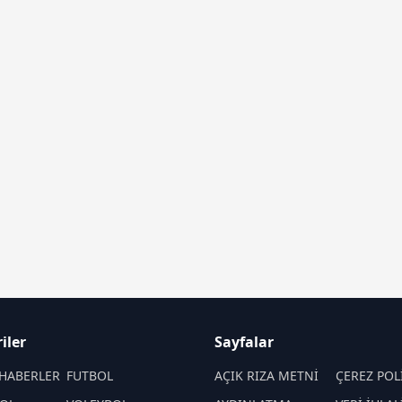
iler
Sayfalar
HABERLER
FUTBOL
AÇIK RIZA METNİ
ÇEREZ POL