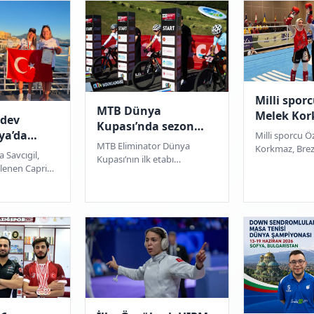
Milli spor
MTB Dünya
Melek Ko
 dev
Kupası’nda sezon
Brezilya’da
lya’da
Milli sporcu 
Sakarya’da açıldı
madalya k
MTB Eliminator Dünya
Korkmaz, Brez
madı
a Savcıgil,
Kupası’nın ilk etabı
düzenlenen ş
nlenen Capri–
Sakarya’da tamamlandı. 13
kiloda altın m
iz yarışını 28
ülkeden 50 sporcunun
kazanarak dü
arkuru
yarıştığı organizasyonda
o...
i...
derece...