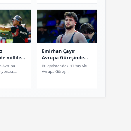
kez profesyonel kano ve
ar 29
yelken ekipman...
z
Emirhan Çayır
de milliler
Avrupa Güreşinde
a madalya
Şampiyonası'nda
a Avrupa
Bulgaristan’daki 17 Yaş Altı
madalya kazandı
iyonası,
Avrupa Güreş
şlayacak.
Şampiyonası’nda Emirhan
lkeden 307
Çayır gümüş madalya
ışacağı
kazanarak final oynama
başarısı gö...