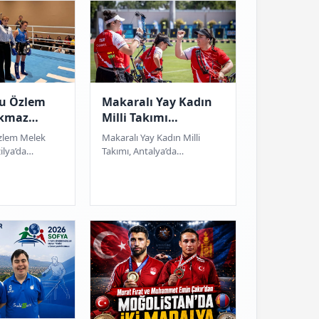
cu Özlem
Makaralı Yay Kadın
rkmaz
Milli Takımı
 altın
Meksika’yı yenerek
Özlem Melek
Makaralı Yay Kadın Milli
azandı
şampiyon oldu
ilya’da
Takımı, Antalya’da
ampiyonada 48
düzenlenen Okçuluk Dünya
adalya
Kupası’nın üçüncü ayağında
nya şampiyonu
Meksika’yı yenerek altın...