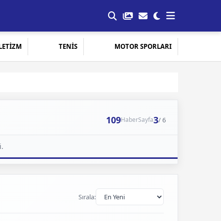
LETİZM
TENİS
MOTOR SPORLARI
109
3
/ 6
Haber
Sayfa
i.
Sırala: