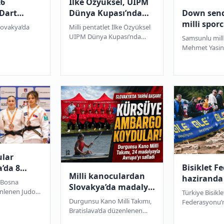
26
İlke Özyüksel, UIPM
Down sen
 Dart
Dünya Kupası’nda
milli sporc
finale yükseldi
Slovakya’da
Milli pentatlet İlke Özyüksel
yazmak is
ı’nda 13
UIPM Dünya Kupası’nda
Samsunlu mill
da 13 madalya
finale yükseldi, Türkiye
Mehmet Yasin 
ilara Davulcu
Modern Pentatlon
Salihcan Öztan
en, Kerem ...
Federasyonu ve Gençlik ve ...
Dünya Şampiy
altın madalya k
ular
Bisiklet F
’da 8
Milli kanoculardan
haziranda
azandı
, Bosna
Slovakya’da madalya
organizas
enlenen Judo
Türkiye Bisikle
yağmuru
düzenleye
da 3 altın, 3
Durgunsu Kano Milli Takımı,
Federasyonu’
onz olmak
Bratislava’da düzenlenen
takvimi açıkla
 elde...
uluslararası yarışlarda 8 altın,
Şampiyonası’