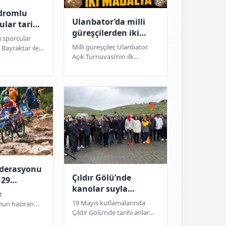
dromlu
Ulanbator’da milli
ular tarih
güreşçilerden iki
tiyor
i sporcular
madalya sevinci
Milli güreşçiler, Ulanbator
Bayraktar ile
Açık Turnuvası’nın ilk
kal, Sofya'daki
gününde grekoromen stilde
onası'nda
bir gümüş ve bir bronz
a...
madalya kazandı....
ederasyonu
Çıldır Gölü’nde
 29
kanolar suyla
yon
t
buluştu
cek
19 Mayıs kutlamalarında
nun haziran
Çıldır Gölü’nde tarihi anlar
ndı. Avrupa
yaşandı. Bölge çocukları ilk
ndan Dünya