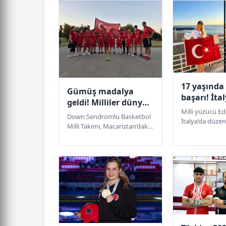
17 yaşında
Gümüş madalya
başarı! İta
geldi! Milliler dünya
rakip tanı
Milli yüzücü Ed
sahnesinde parladı
Down Sendromlu Basketbol
İtalya’da düze
Milli Takımı, Macaristan’daki
Napoli açık den
2026 IBA21 Dünya
kilometrelik p
Şampiyonası’nda finale
tamamlayarak b
yükselerek dünya ikincili...