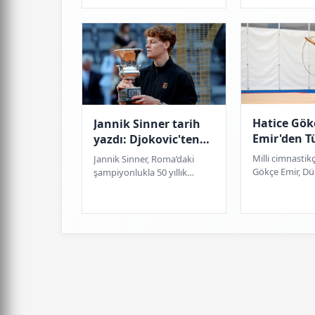
Hatice Gök
Jannik Sinner tarih
Emir'den T
yazdı: Djokovic'ten
cimnastiği
sonra bir ilki başardı
Milli cimnastik
Jannik Sinner, Roma’daki
madalya
Gökçe Emir, D
şampiyonlukla 50 yıllık
Kupası’nda çem
hasreti sona erdirdi. İtalyan
gümüş madaly
raket, Djokovic ve Nadal’ın
Türkiye’ye bu or
rekorlarına o...