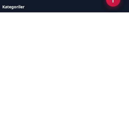
Kategoriler
GÜNCEL HABERLER
FUTBOL
BASKETBOL
VOLEYBOL
DİĞER SPORLAR
ATLETİZM
TENİS
MOTOR SPORLARI
Sayfalar
AÇIK RIZA METNİ
ÇEREZ POLİTİKASI
AYDINLATMA METNİ
VERİ İHLALİ PROSEDÜRÜ
VERİ SAKLAMA VE İMHA
İletişim
POLİTİKASI
RSS
Sitemap
İletişim