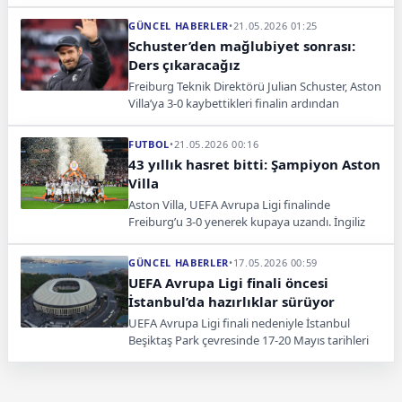
gece hayatına hayran kaldı. İngiliz
futbolseverler sosyal medyada İstanbul’a
GÜNCEL HABERLER
•
21.05.2026 01:25
“Astonbul” adını verdi.
Schuster’den mağlubiyet sonrası:
Ders çıkaracağız
Freiburg Teknik Direktörü Julian Schuster, Aston
Villa’ya 3-0 kaybettikleri finalin ardından
mağlubiyetten ders çıkaracaklarını söyledi.
FUTBOL
•
21.05.2026 00:16
43 yıllık hasret bitti: Şampiyon Aston
Villa
Aston Villa, UEFA Avrupa Ligi finalinde
Freiburg’u 3-0 yenerek kupaya uzandı. İngiliz
ekibi, Avrupa’da 43 yıl sonra yeniden zirveye
çıktı.
GÜNCEL HABERLER
•
17.05.2026 00:59
UEFA Avrupa Ligi finali öncesi
İstanbul’da hazırlıklar sürüyor
UEFA Avrupa Ligi finali nedeniyle İstanbul
Beşiktaş Park çevresinde 17-20 Mayıs tarihleri
arasında bazı yollar trafiğe kapatılacak.