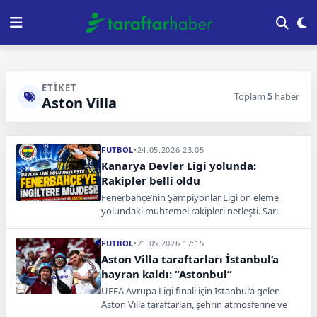
ETIKET
Toplam
5
haber
Aston Villa
FUTBOL
•
24.05.2026 23:05
Kanarya Devler Ligi yolunda:
Rakipler belli oldu
Fenerbahçe’nin Şampiyonlar Ligi ön eleme
yolundaki muhtemel rakipleri netleşti. Sarı-
lacivertliler, Aston Villa detayıyla güçlü
takımlardan kaçınmış oldu.
FUTBOL
•
21.05.2026 17:15
Aston Villa taraftarları İstanbul’a
hayran kaldı: “Astonbul”
UEFA Avrupa Ligi finali için İstanbul’a gelen
Aston Villa taraftarları, şehrin atmosferine ve