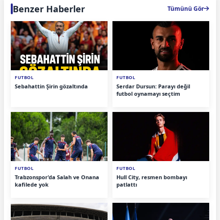
Benzer Haberler
Tümünü Gör
FUTBOL
FUTBOL
Sebahattin Şirin gözaltında
Serdar Dursun: Parayı değil
futbol oynamayı seçtim
FUTBOL
FUTBOL
Trabzonspor'da Salah ve Onana
Hull City, resmen bombayı
kafilede yok
patlattı