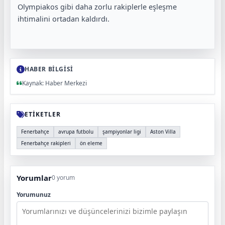
Olympiakos gibi daha zorlu rakiplerle eşleşme
ihtimalini ortadan kaldırdı.
HABER BİLGİSİ
Kaynak: Haber Merkezi
ETİKETLER
Fenerbahçe
avrupa futbolu
şampiyonlar ligi
Aston Villa
Fenerbahçe rakipleri
ön eleme
Yorumlar
0 yorum
Yorumunuz