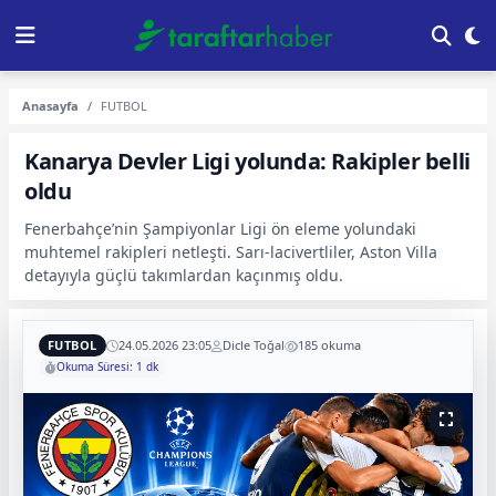
Anasayfa
FUTBOL
Kanarya Devler Ligi yolunda: Rakipler belli
oldu
Fenerbahçe’nin Şampiyonlar Ligi ön eleme yolundaki
muhtemel rakipleri netleşti. Sarı-lacivertliler, Aston Villa
detayıyla güçlü takımlardan kaçınmış oldu.
FUTBOL
24.05.2026 23:05
Dicle Toğal
185 okuma
Okuma Süresi: 1 dk