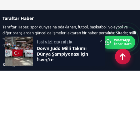
Taraftar Haber
Taraftar Haber; spor dünyasına odaklanan, futbol, basketbol, voleybol ve
diğer branşlardan güncel gelişmeleri aktaran bir haber portalıdır. Sitede; milli
takım maçları, Dünya Kupası haberleri, EuroLeague karşılaşmaları, transfer
×
WhatsApp
İLGİNİZİ ÇEKEBİLİR
İhbar Hattı
gelişmeleri, sporcuların biyografileri, anketler yer almaktadır.
Down Judo Milli Takımı
Dünya Şampiyonası için
İsveç'te
Kategoriler
GÜNCEL HABERLER
FUTBOL
BASKETBOL
VOLEYBOL
DİĞER SPORLAR
ATLETİZM
TENİS
MOTOR SPORLARI
Sayfalar
AÇIK RIZA METNİ
ÇEREZ POLİTİKASI