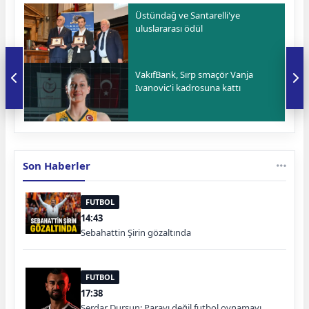
Üstündağ ve Santarelli'ye
uluslararası ödül
VakıfBank, Sırp smaçör Vanja
Ivanovic'i kadrosuna kattı
Son Haberler
FUTBOL
14:43
Sebahattin Şirin gözaltında
FUTBOL
17:38
Serdar Dursun: Parayı değil futbol oynamayı