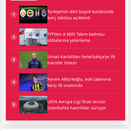
Türkiye’nin dört büyük kulübünde
1
borç tablosu açıklandı
TFF’den A Milli Takım kadrosu
2
iddialarına yalanlama
İsmail Kartal’dan Fenerbahçe’ye ilk
3
transfer listesi!
Kerem Aktürkoğlu, eski takımına
4
karşı ilk sınavında
UEFA Avrupa Ligi finali öncesi
5
İstanbul’da hazırlıklar sürüyor