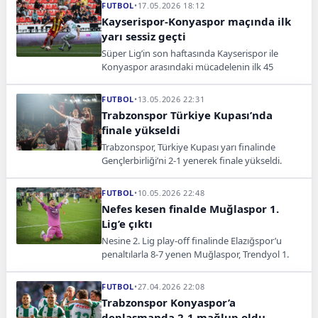
FUTBOL
•
17.05.2026 18:12
Kayserispor-Konyaspor maçında ilk
yarı sessiz geçti
Süper Lig’in son haftasında Kayserispor ile
Konyaspor arasındaki mücadelenin ilk 45
dakikası golsüz geçti. Konuk ekip iki kez gole
yaklaşırken, tabelada denge bozulmadı.
FUTBOL
•
13.05.2026 22:31
Trabzonspor Türkiye Kupası’nda
finale yükseldi
Trabzonspor, Türkiye Kupası yarı finalinde
Gençlerbirliği’ni 2-1 yenerek finale yükseldi.
Bordo-mavililer finalde Konyaspor ile
karşılaşacak.
FUTBOL
•
10.05.2026 22:48
Nefes kesen finalde Muğlaspor 1.
Lig’e çıktı
Nesine 2. Lig play-off finalinde Elazığspor’u
penaltılarla 8-7 yenen Muğlaspor, Trendyol 1.
Lig’e yükselerek tarihi bir başarı elde etti.
FUTBOL
•
27.04.2026 22:08
Trabzonspor Konyaspor’a
deplasmanda 2-1 mağlup oldu