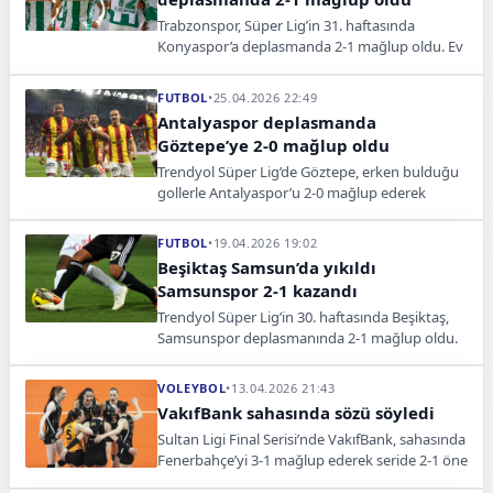
Trabzonspor, Süper Lig’in 31. haftasında
Konyaspor’a deplasmanda 2-1 mağlup oldu. Ev
sahibi ekipte Berkan Kutlu attığı iki golle maçın
yıldızı olurken, Trabzonspor’un tek golü Felipe
FUTBOL
•
25.04.2026 22:49
Augusto’dan geldi. Bordo-mavililer son
Antalyaspor deplasmanda
haftalardaki puan kayıplarını sürdürerek 65
Göztepe’ye 2-0 mağlup oldu
puanda kaldı.
Trendyol Süper Lig’de Göztepe, erken bulduğu
gollerle Antalyaspor’u 2-0 mağlup ederek
sahasında kritik bir galibiyete imza attı.
FUTBOL
•
19.04.2026 19:02
Beşiktaş Samsun’da yıkıldı
Samsunspor 2-1 kazandı
Trendyol Süper Lig’in 30. haftasında Beşiktaş,
Samsunspor deplasmanında 2-1 mağlup oldu.
Siyah-beyazlılar ikinci yarıda art arda yedikleri
gollerle sahadan puansız ayrılırken,
VOLEYBOL
•
13.04.2026 21:43
Samsunspor kritik bir galibiyete imza attı.
VakıfBank sahasında sözü söyledi
Sultan Ligi Final Serisi’nde VakıfBank, sahasında
Fenerbahçe’yi 3-1 mağlup ederek seride 2-1 öne
geçti. Şampiyonluk yarışında avantaj sarı-