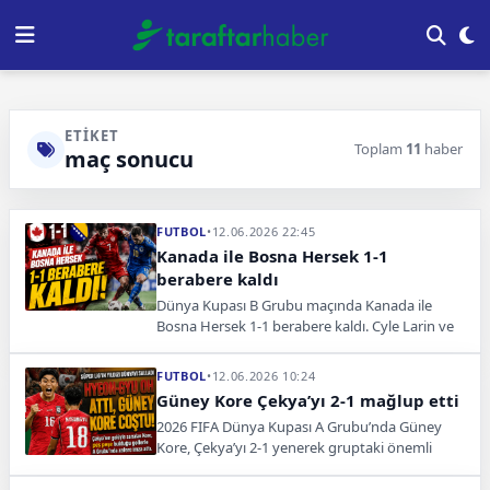
ETIKET
Toplam
11
haber
maç sonucu
FUTBOL
•
12.06.2026 22:45
Kanada ile Bosna Hersek 1-1
berabere kaldı
Dünya Kupası B Grubu maçında Kanada ile
Bosna Hersek 1-1 berabere kaldı. Cyle Larin ve
Luka Jovic golleriyle maçta puanlar paylaşıldı.
FUTBOL
•
12.06.2026 10:24
Güney Kore Çekya’yı 2-1 mağlup etti
2026 FIFA Dünya Kupası A Grubu’nda Güney
Kore, Çekya’yı 2-1 yenerek gruptaki önemli
puanını aldı.