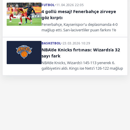
siyahlılara geçti.
FUTBOL
•
11.04.2026 22:05
4 gollü mesaj! Fenerbahçe zirveye
göz kırptı
Fenerbahçe, Kayserispor’u deplasmanda 4-0
mağlup etti. Sarı-lacivertliler puan farkını 1’e
indirerek şampiyonluk yarışında iddiasını
sürdürdü.
BASKETBOL
•
23.03.2026 10:29
NBA’de Knicks fırtınası: Wizards’a 32
sayı fark
NBA’de Knicks, Wizards’ı 145-113 yenerek 6.
galibiyetini aldı. Kings ise Nets’i 126-122 mağlup
ederek sahasında kritik bir galibiyet elde etti.