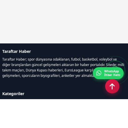
Taraftar Haber
Taraftar Haber; spor dünyasına odaklanan, futbol, basketbol, voleybol ve
diğer branşlardan güncel gelişmeleri aktaran bir haber portalıdır. Sitede; milli
takım maçları, Dünya Kupası haberleri, EuroLeague karşılaşmaları, transfer
WhatsApp
İhbar Hattı
gelişmeleri, sporcuların biyografileri, anketler yer almaktadır.
Kategoriler
GÜNCEL HABERLER
FUTBOL
BASKETBOL
VOLEYBOL
DİĞER SPORLAR
ATLETİZM