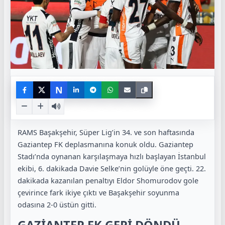
N
RAMS Başakşehir
, Süper Lig’in 34. ve son haftasında
Gaziantep FK
deplasmanına konuk oldu. Gaziantep
Stadı’nda oynanan karşılaşmaya hızlı başlayan İstanbul
ekibi, 6. dakikada Davie Selke’nin golüyle öne geçti. 22.
dakikada kazanılan penaltıyı Eldor Shomurodov gole
çevirince fark ikiye çıktı ve Başakşehir soyunma
odasına 2-0 üstün gitti.
GAZİANTEP FK GERİ DÖNDÜ