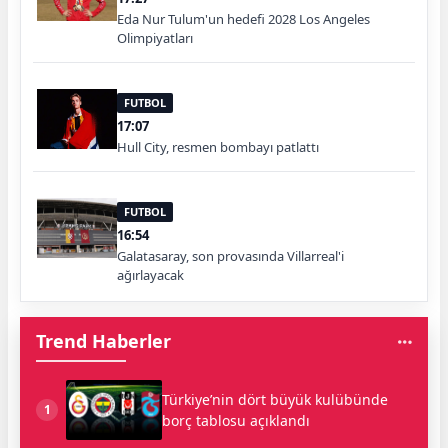
Eda Nur Tulum'un hedefi 2028 Los Angeles
Olimpiyatları
FUTBOL
17:07
Hull City, resmen bombayı patlattı
FUTBOL
16:54
Galatasaray, son provasında Villarreal'i
ağırlayacak
Trend Haberler
Türkiye’nin dört büyük kulübünde
1
borç tablosu açıklandı