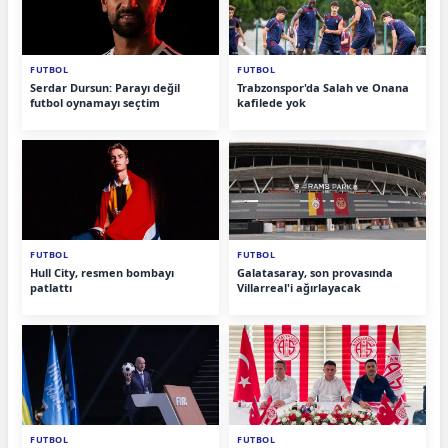
FUTBOL
FUTBOL
Serdar Dursun: Parayı değil
Trabzonspor'da Salah ve Onana
futbol oynamayı seçtim
kafilede yok
FUTBOL
FUTBOL
Hull City, resmen bombayı
Galatasaray, son provasında
patlattı
Villarreal'i ağırlayacak
FUTBOL
FUTBOL