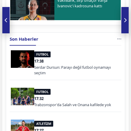
VakıfBank, Sırp smaçör Vanja
Ivanovic'i kadrosuna kattı
Son Haberler
FUTBOL
17:38
Serdar Dursun: Parayı değil futbol oynamayı
seçtim
FUTBOL
17:32
Trabzonspor'da Salah ve Onana kafilede yok
ATLETİZM
17:27