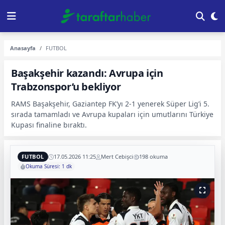
Anasayfa
FUTBOL
Başakşehir kazandı: Avrupa için
Trabzonspor’u bekliyor
RAMS Başakşehir, Gaziantep FK’yı 2-1 yenerek Süper Lig’i 5.
sırada tamamladı ve Avrupa kupaları için umutlarını Türkiye
Kupası finaline bıraktı.
FUTBOL
17.05.2026 11:25
Mert Cebişci
198 okuma
Okuma Süresi: 1 dk