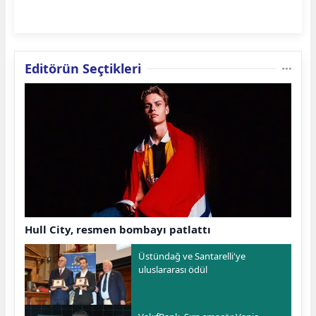
Editörün Seçtikleri
Hull City, resmen bombayı patlattı
Üstündağ ve Santarelli'ye
uluslararası ödül