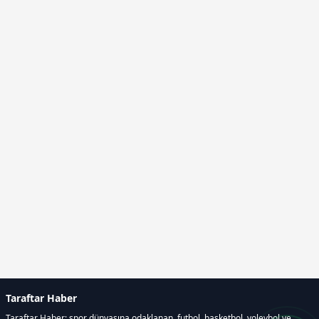
Taraftar Haber
Taraftar Haber; spor dünyasına odaklanan, futbol, basketbol, voleybol ve