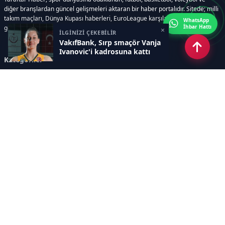
diğer branşlardan güncel gelişmeleri aktaran bir haber portalıdır. Sitede; milli
takım maçları, Dünya Kupası haberleri, EuroLeague karşılaşmaları, transfer
WhatsApp
İhbar Hattı
gelişmeleri, sporcuların biyografileri, anketler yer almaktadır.
×
İLGİNİZİ ÇEKEBİLİR
VakıfBank, Sırp smaçör Vanja
Ivanovic'i kadrosuna kattı
Kategoriler
GÜNCEL HABERLER
FUTBOL
BASKETBOL
VOLEYBOL
DİĞER SPORLAR
ATLETİZM
TENİS
MOTOR SPORLARI
Sayfalar
AÇIK RIZA METNİ
ÇEREZ POLİTİKASI
AYDINLATMA METNİ
VERİ İHLALİ PROSEDÜRÜ
VERİ SAKLAMA VE İMHA
İletişim
POLİTİKASI