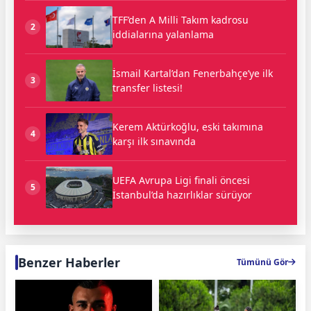
TFF’den A Milli Takım kadrosu
2
iddialarına yalanlama
İsmail Kartal’dan Fenerbahçe’ye ilk
3
transfer listesi!
Kerem Aktürkoğlu, eski takımına
4
karşı ilk sınavında
UEFA Avrupa Ligi finali öncesi
5
İstanbul’da hazırlıklar sürüyor
Benzer Haberler
Tümünü Gör