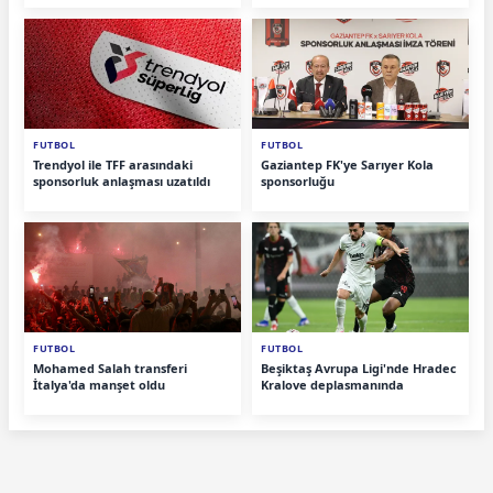
FUTBOL
FUTBOL
Trendyol ile TFF arasındaki
Gaziantep FK'ye Sarıyer Kola
sponsorluk anlaşması uzatıldı
sponsorluğu
FUTBOL
FUTBOL
Mohamed Salah transferi
Beşiktaş Avrupa Ligi'nde Hradec
İtalya'da manşet oldu
Kralove deplasmanında