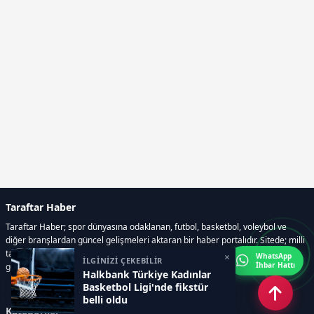
Taraftar Haber
Taraftar Haber; spor dünyasına odaklanan, futbol, basketbol, voleybol ve
diğer branşlardan güncel gelişmeleri aktaran bir haber portalıdır. Sitede; milli
takım maçları, Dünya Kupası haberleri, EuroLeague karşılaşmaları, transfer
×
WhatsApp
İLGİNİZİ ÇEKEBİLİR
İhbar Hattı
gelişmeleri, sporcuların biyografileri, anketler yer almaktadır.
Halkbank Türkiye Kadınlar
Basketbol Ligi'nde fikstür
belli oldu
Kategoriler