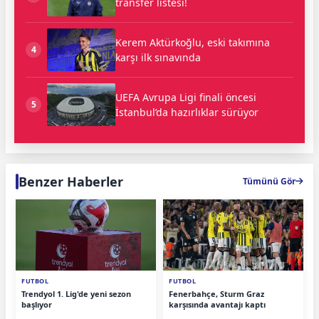
transfer listesi!
Kerem Aktürkoğlu, eski takımına
4
karşı ilk sınavında
UEFA Avrupa Ligi finali öncesi
5
İstanbul’da hazırlıklar sürüyor
Benzer Haberler
Tümünü Gör
FUTBOL
FUTBOL
Trendyol 1. Lig'de yeni sezon
Fenerbahçe, Sturm Graz
başlıyor
karşısında avantajı kaptı