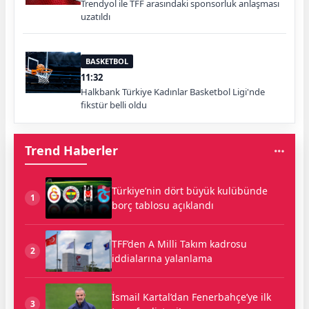
Trendyol ile TFF arasındaki sponsorluk anlaşması
uzatıldı
BASKETBOL
11:32
Halkbank Türkiye Kadınlar Basketbol Ligi'nde
fikstür belli oldu
Trend Haberler
Türkiye’nin dört büyük kulübünde
1
borç tablosu açıklandı
TFF’den A Milli Takım kadrosu
2
iddialarına yalanlama
İsmail Kartal’dan Fenerbahçe’ye ilk
3