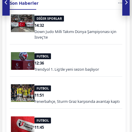
Son Haberler
DİĞER SPORLAR
14:32
Down Judo Milli Takımı Dünya Şampiyonası için
İsveç'te
FUTBOL
12:36
Trendyol 1. Lig'de yeni sezon başlıyor
FUTBOL
11:51
Fenerbahçe, Sturm Graz karşısında avantajı kaptı
FUTBOL
11:45