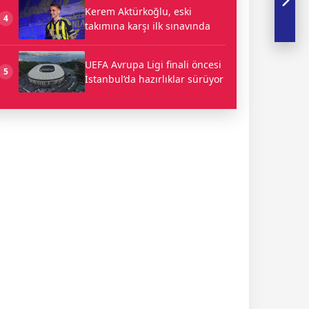
Kerem Aktürkoğlu, eski
4
takımına karşı ilk sınavında
UEFA Avrupa Ligi finali öncesi
5
İstanbul’da hazırlıklar sürüyor