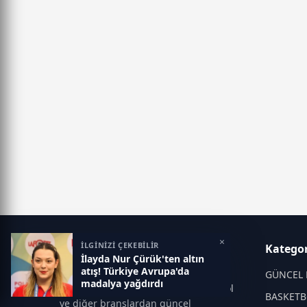
×
İLGİNİZİ ÇEKEBİLİR
Taraftar Haber
Kategor
İlayda Nur Çürük'ten altın
atış! Türkiye Avrupa'da
Taraftar Haber; spor dünyasına
GÜNCEL 
madalya yağdırdı
odaklanan, futbol, basketbol, voleybol
BASKETB
ve diğer branşlardan güncel