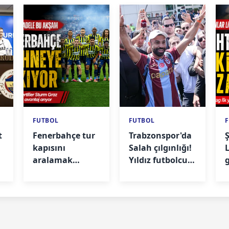
FUTBOL
FUTBOL
t
Fenerbahçe tur
Trabzonspor'da
kapısını
Salah çılgınlığı!
L
aralamak
Yıldız futbolcu
istiyor! Gözler
coşkuyla
Sturm Graz
karşılandı
maçında