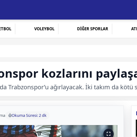
ETBOL
VOLEYBOL
DİĞER SPORLAR
AT
zonspor kozlarını payla
a Trabzonspor’u ağırlayacak. İki takım da kötü se
uma
Okuma Süresi: 2 dk