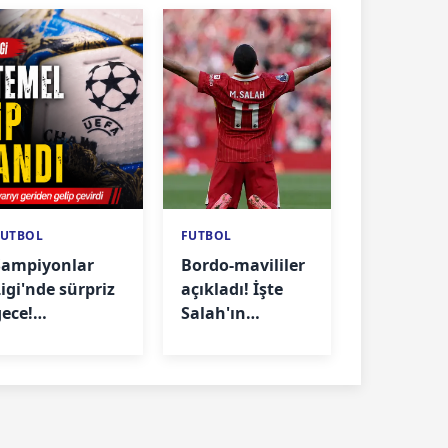
FUTBOL
FUTBOL
Şampiyonlar
Bordo-mavililer
igi'nde sürpriz
açıkladı! İşte
gece!
Salah'ın
Fenerbahçe'nin
Türkiye'ye geliş
rakibi avantajı
programı
kaptı