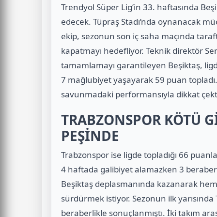
Trendyol Süper Lig’in 33. haftasında Be
edecek. Tüpraş Stadı’nda oynanacak müca
ekip, sezonun son iç saha maçında tarafta
kapatmayı hedefliyor. Teknik direktör Se
tamamlamayı garantileyen Beşiktaş, ligde
7 mağlubiyet yaşayarak 59 puan topladı. S
savunmadaki performansıyla dikkat çekt
TRABZONSPOR KÖTÜ G
PEŞİNDE
Trabzonspor ise ligde topladığı 66 puanla
4 haftada galibiyet alamazken 3 beraberl
Beşiktaş deplasmanında kazanarak hem m
sürdürmek istiyor. Sezonun ilk yarısınd
beraberlikle sonuçlanmıştı. İki takım 