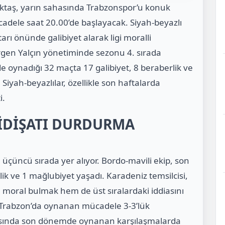
şiktaş, yarın sahasında Trabzonspor’u konuk
dele saat 20.00’de başlayacak. Siyah-beyazlı
rı önünde galibiyet alarak ligi moralli
rgen Yalçın yönetiminde sezonu 4. sırada
 oynadığı 32 maçta 17 galibiyet, 8 beraberlik ve
iyah-beyazlılar, özellikle son haftalarda
i.
İDİŞATI DURDURMA
 üçüncü sırada yer alıyor. Bordo-mavili ekip, son
ik ve 1 mağlubiyet yaşadı. Karadeniz temsilcisi,
oral bulmak hem de üst sıralardaki iddiasını
a Trabzon’da oynanan mücadele 3-3’lük
arasında son dönemde oynanan karşılaşmalarda