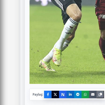
N
Paylaş: