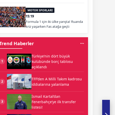
MOTOR SPORLARI
15:19
Formula 1 için iki ülke yarışta! Ruanda
kriz yaşarken Fas atağa geçti
Trend Haberler
Türkiye’nin dört büyük
kulübünde borç tablosu
1
açıklandı
TFF’den A Milli Takım kadrosu
2
iddialarına yalanlama
İsmail Kartal’dan
Fenerbahçe’ye ilk transfer
3
listesi!