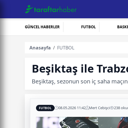
GÜNCEL HABERLER
FUTBOL
BASK
Anasayfa
FUTBOL
Beşiktaş ile Trab
Beşiktaş, sezonun son iç saha maçınd
08.05.2026 11:42
Mert Cebişci
238 ok
FUTBOL