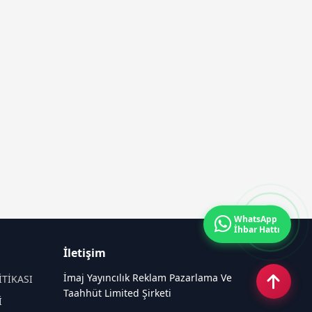
WhatsApp
İhbar Hattı
İletişim
İmaj Yayıncılık Reklam Pazarlama Ve
İTİKASI
Taahhüt Limited Şirketi
İ