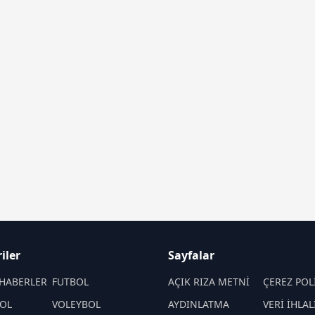
iler
Sayfalar
HABERLER
FUTBOL
AÇIK RIZA METNİ
ÇEREZ POL
OL
VOLEYBOL
AYDINLATMA
VERİ İHLAL