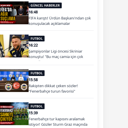
GÜNCEL HABERLER
16:48
FIFA karıştı! Ürdün Başkanı'ndan çok
konuşulacak açıklamalar
FUTBOL
16:22
Şampiyonlar Ligi öncesi Skriniar
konuştu! "Bu maç camia için çok
önemli"
FUTBOL
15:58
Rakipten dikkat çeken sözler!
"Fenerbahçe turun favorisi"
FUTBOL
15:39
Fenerbahçe tur kapısını aralamak
istiyor! Gözler Sturm Graz maçında