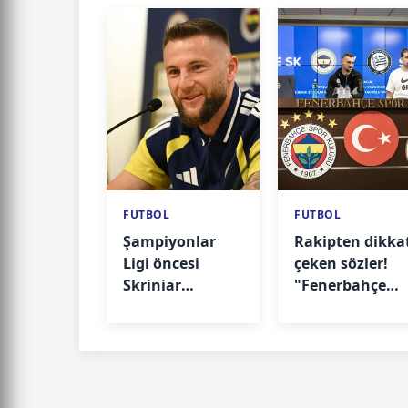
FUTBOL
FUTBOL
Şampiyonlar
Rakipten dikka
Ligi öncesi
çeken sözler!
Skriniar
"Fenerbahçe
konuştu! "Bu
turun favorisi"
maç camia için
çok önemli"