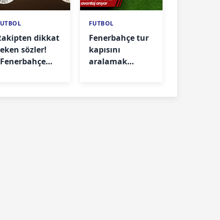
FUTBOL
FUTBOL
Rakipten dikkat
Fenerbahçe tur
çeken sözler!
kapısını
"Fenerbahçe
aralamak
turun favorisi"
istiyor! Gözler
Sturm Graz
maçında