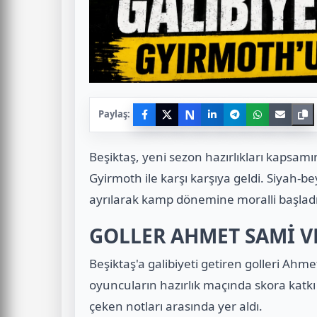
N
Paylaş:
Beşiktaş, yeni sezon hazırlıkları kapsam
Gyirmoth ile karşı karşıya geldi. Siyah-be
ayrılarak kamp dönemine moralli başladı
GOLLER AHMET SAMİ V
Beşiktaş'a galibiyeti getiren golleri Ah
oyuncuların hazırlık maçında skora katk
çeken notları arasında yer aldı.