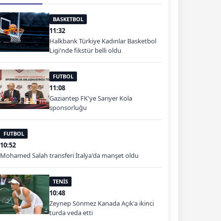
BASKETBOL
11:32
Halkbank Türkiye Kadınlar Basketbol
Ligi'nde fikstür belli oldu
FUTBOL
11:08
Gaziantep FK'ye Sarıyer Kola
sponsorluğu
FUTBOL
10:52
Mohamed Salah transferi İtalya'da manşet oldu
TENİS
10:48
Zeynep Sönmez Kanada Açık'a ikinci
turda veda etti