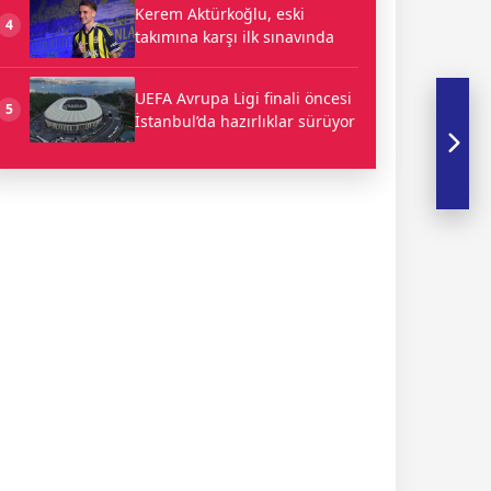
Kerem Aktürkoğlu, eski
4
takımına karşı ilk sınavında
UEFA Avrupa Ligi finali öncesi
5
İstanbul’da hazırlıklar sürüyor