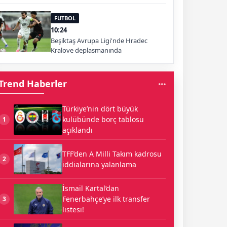
FUTBOL
10:24
Beşiktaş Avrupa Ligi'nde Hradec
Kralove deplasmanında
Trend Haberler
Türkiye’nin dört büyük
kulübünde borç tablosu
1
açıklandı
TFF’den A Milli Takım kadrosu
2
iddialarına yalanlama
İsmail Kartal’dan
Fenerbahçe’ye ilk transfer
3
listesi!