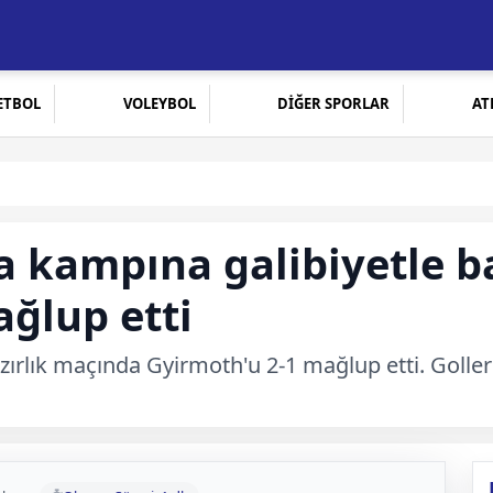
ETBOL
VOLEYBOL
DİĞER SPORLAR
AT
a kampına galibiyetle ba
ğlup etti
azırlık maçında Gyirmoth'u 2-1 mağlup etti. Goll