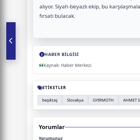
alıyor. Siyah-beyazlı ekip, bu karşılaş
fırsatı bulacak.
HABER BİLGİSİ
Kaynak: Haber Merkezi
ETİKETLER
beşiktaş
Slovakya
GYIRMOTH
AHMET S
Yorumlar
Yorumunuz