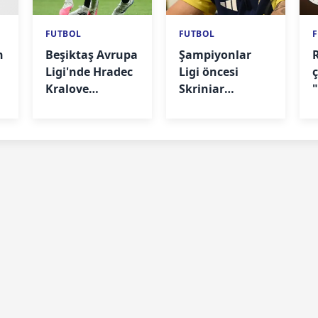
FUTBOL
FUTBOL
h
Beşiktaş Avrupa
Şampiyonlar
Ligi'nde Hradec
Ligi öncesi
Kralove
Skriniar
deplasmanında
konuştu! "Bu
maç camia için
çok önemli"