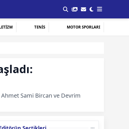
LETİZM
TENİS
MOTOR SPORLARI
şladı:
er Ahmet Sami Bircan ve Devrim
Editörün Seçtikleri