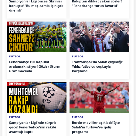
Şampiyonlar Ligi öncesi Skriniar
Rakipten dikkat çeken sözler!
konuştu! "Bu maç camia için çok
"Fenerbahçe turun favorisi"
önemli"
FUTBOL
FUTBOL
Fenerbahçe tur kapısını
Trabzonspor'da Salah çılgınlığı!
aralamak istiyor! Gözler Sturm
Yıldız futbolcu coşkuyla
Graz maçında
karşılandı
FUTBOL
FUTBOL
Şampiyonlar Ligi'nde sürpriz
Bordo-mavililer açıkladı! İşte
gece! Fenerbahçe'nin rakibi
Salah'ın Türkiye'ye geliş
avantajı kaptı
programı