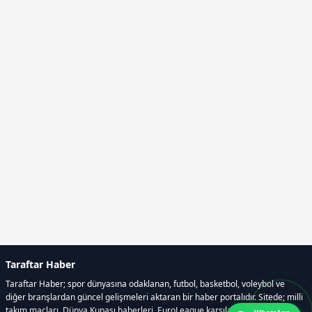
Taraftar Haber
Taraftar Haber; spor dünyasına odaklanan, futbol, basketbol, voleybol ve
diğer branşlardan güncel gelişmeleri aktaran bir haber portalıdır. Sitede; milli
takım maçları, Dünya Kupası haberleri, EuroLeague karşılaşmaları, transfer