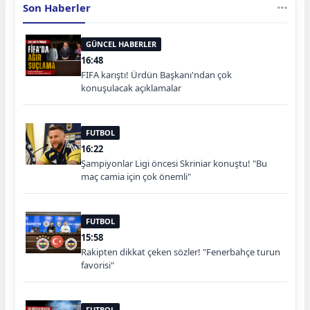
Son Haberler
GÜNCEL HABERLER
16:48
FIFA karıştı! Ürdün Başkanı'ndan çok
konuşulacak açıklamalar
FUTBOL
16:22
Şampiyonlar Ligi öncesi Skriniar konuştu! "Bu
maç camia için çok önemli"
FUTBOL
15:58
Rakipten dikkat çeken sözler! "Fenerbahçe turun
favorisi"
FUTBOL