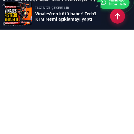
WhatsApp
İhbar Hattı
gelişmeleri, sporcuların biyografileri, anketler yer almaktadır.
×
İLGİNİZİ ÇEKEBİLİR
Vinales'ten kötü haber! Tech3
KTM resmi açıklamayı yaptı
Kategoriler
GÜNCEL HABERLER
FUTBOL
BASKETBOL
VOLEYBOL
DİĞER SPORLAR
ATLETİZM
TENİS
MOTOR SPORLARI
Sayfalar
AÇIK RIZA METNİ
ÇEREZ POLİTİKASI
AYDINLATMA METNİ
VERİ İHLALİ PROSEDÜRÜ
VERİ SAKLAMA VE İMHA
İletişim
POLİTİKASI
RSS
Sitemap