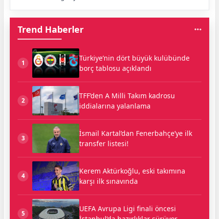
Trend Haberler
Türkiye’nin dört büyük kulübünde
1
borç tablosu açıklandı
TFF’den A Milli Takım kadrosu
2
iddialarına yalanlama
İsmail Kartal’dan Fenerbahçe’ye ilk
3
transfer listesi!
Kerem Aktürkoğlu, eski takımına
4
karşı ilk sınavında
UEFA Avrupa Ligi finali öncesi
5
İstanbul’da hazırlıklar sürüyor