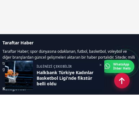
Taraftar Haber
Taraftar Haber; spor dünyasına odaklanan, futbol, basketbol, voleybol ve
diğer branşlardan güncel gelişmeleri aktaran bir haber portalıdır. Sitede; milli
takım maçları, Dünya Kupası haberleri, EuroLeague karşılaşmaları, transfer
×
WhatsApp
İLGİNİZİ ÇEKEBİLİR
İhbar Hattı
gelişmeleri, sporcuların biyografileri, anketler yer almaktadır.
Halkbank Türkiye Kadınlar
Basketbol Ligi'nde fikstür
belli oldu
Kategoriler
GÜNCEL HABERLER
FUTBOL
BASKETBOL
VOLEYBOL
DİĞER SPORLAR
ATLETİZM
TENİS
MOTOR SPORLARI