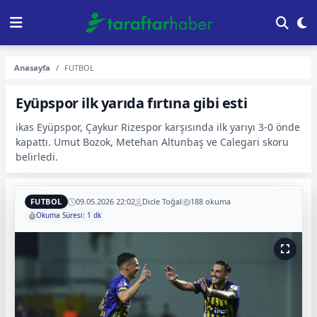
Anasayfa
FUTBOL
Eyüpspor ilk yarıda fırtına gibi esti
ikas Eyüpspor, Çaykur Rizespor karşısında ilk yarıyı 3-0 önde
kapattı. Umut Bozok, Metehan Altunbaş ve Calegari skoru
belirledi.
FUTBOL
09.05.2026 22:02
Dicle Toğal
188 okuma
Okuma Süresi: 1 dk