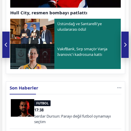
Hull City, resmen bombayı patlattı
Üstündağ ve Santarelli'ye
uluslararası ödül
VakıfBank, Sırp smaçör Vanja
Ivanovic'i kadrosuna kattı
Son Haberler
FUTBOL
17:38
Serdar Dursun: Parayı değil futbol oynamayı
seçtim