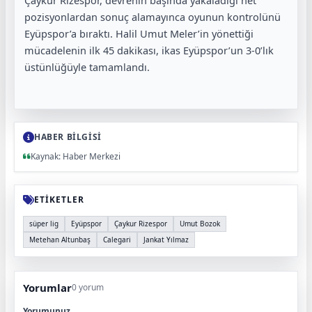
Çaykur Rizespor, devrenin başında yakaladığı net
pozisyonlardan sonuç alamayınca oyunun kontrolünü
Eyüpspor’a bıraktı. Halil Umut Meler’in yönettiği
mücadelenin ilk 45 dakikası, ikas Eyüpspor’un 3-0’lık
üstünlüğüyle tamamlandı.
HABER BİLGİSİ
Kaynak: Haber Merkezi
ETİKETLER
süper lig
Eyüpspor
Çaykur Rizespor
Umut Bozok
Metehan Altunbaş
Calegari
Jankat Yılmaz
Yorumlar
0 yorum
Yorumunuz