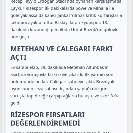
Recep Tayyip Erdoğan Stadı’nda oynanan karşılaşmada
Çaykur Rizespor, ilk dakikalarda Sowe ve Mihaila ile
gole yaklaşsa da kaleci Jankat Yılmaz kritik kurtarışlarla
takımını ayakta tuttu. Baskıyı kıran Eyüpspor, 18.
dakikada kazandığı penaltıda Umut Bozok’un golüyle
öne geçti.
METEHAN VE CALEGARI FARKI
AÇTI
Ev sahibi ekip, 29. dakikada Metehan Altunbaş’ın
aşırtma vuruşuyla farkı ikiye çıkardı. İlk yarının son
bölümünde bu kez Calegari sahneye çıktı. Brezilyalı
oyuncunun ceza sahası dışından yaptığı düzgün
vuruşta top direğe çarpıp ağlarla buluştu ve skor 3-0’a
geldi.
RİZESPOR FIRSATLARI
DEĞERLENDİREMEDİ