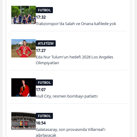
FUTBOL
17:32
Trabzonspor'da Salah ve Onana kafilede yok
ATLETİZM
17:27
Eda Nur Tulum'un hedefi 2028 Los Angeles
Olimpiyatları
FUTBOL
17:07
Hull City, resmen bombayı patlattı
FUTBOL
16:54
Galatasaray, son provasında Villarreal'i
ağırlayacak