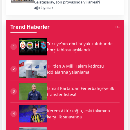
Galatasaray, son provasında Villarreal'i
ağırlayacak
Trend Haberler
Türkiye’nin dört büyük kulübünde
1
borç tablosu açıklandı
TFF’den A Milli Takım kadrosu
2
iddialarına yalanlama
İsmail Kartal’dan Fenerbahçe’ye ilk
3
transfer listesi!
Kerem Aktürkoğlu, eski takımına
4
karşı ilk sınavında