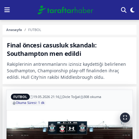
Anasayfa
FUTBOL
Final öncesi casusluk skandalı:
Southampton men edildi
Rakiplerinin antrenmanlarını izinsiz kaydettiği belirlenen
Southampton, Championship play-off finalinden ihraç
edildi. Hull City’nin rakibi Middlesbrough oldu.
FUTBOL
19.05.2026 21:16
Dicle Toğal
308 okuma
Okuma Süresi: 1 dk