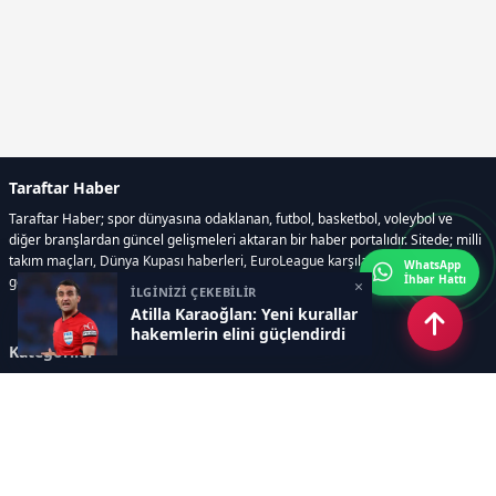
Taraftar Haber
Taraftar Haber; spor dünyasına odaklanan, futbol, basketbol, voleybol ve
diğer branşlardan güncel gelişmeleri aktaran bir haber portalıdır. Sitede; milli
takım maçları, Dünya Kupası haberleri, EuroLeague karşılaşmaları, transfer
WhatsApp
İhbar Hattı
gelişmeleri, sporcuların biyografileri, anketler yer almaktadır.
×
İLGİNİZİ ÇEKEBİLİR
Atilla Karaoğlan: Yeni kurallar
hakemlerin elini güçlendirdi
Kategoriler
GÜNCEL HABERLER
FUTBOL
BASKETBOL
VOLEYBOL
DİĞER SPORLAR
ATLETİZM
TENİS
MOTOR SPORLARI