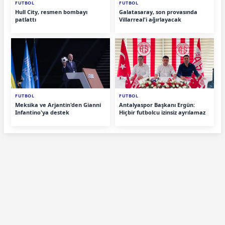
FUTBOL
FUTBOL
Hull City, resmen bombayı
Galatasaray, son provasında
patlattı
Villarreal'i ağırlayacak
FUTBOL
FUTBOL
Meksika ve Arjantin'den Gianni
Antalyaspor Başkanı Ergün:
Infantino'ya destek
Hiçbir futbolcu izinsiz ayrılamaz