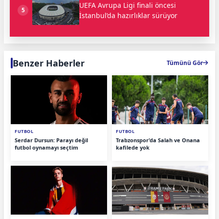
UEFA Avrupa Ligi finali öncesi
5
İstanbul’da hazırlıklar sürüyor
Benzer Haberler
Tümünü Gör
FUTBOL
FUTBOL
Serdar Dursun: Parayı değil
Trabzonspor'da Salah ve Onana
futbol oynamayı seçtim
kafilede yok