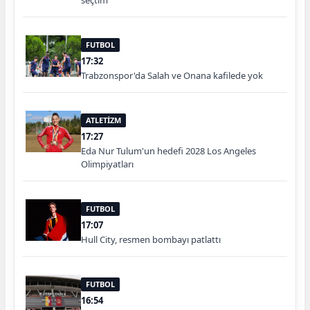
seçtim
FUTBOL
17:32
Trabzonspor'da Salah ve Onana kafilede yok
ATLETİZM
17:27
Eda Nur Tulum'un hedefi 2028 Los Angeles
Olimpiyatları
FUTBOL
17:07
Hull City, resmen bombayı patlattı
FUTBOL
16:54