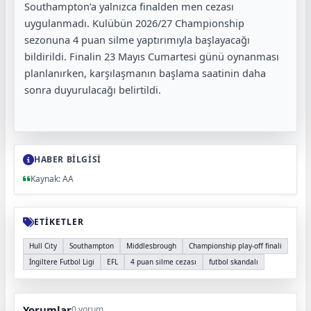
Southampton’a yalnızca finalden men cezası
uygulanmadı. Kulübün 2026/27 Championship
sezonuna 4 puan silme yaptırımıyla başlayacağı
bildirildi. Finalin 23 Mayıs Cumartesi günü oynanması
planlanırken, karşılaşmanın başlama saatinin daha
sonra duyurulacağı belirtildi.
HABER BİLGİSİ
Kaynak: AA
ETİKETLER
Hull City
Southampton
Middlesbrough
Championship play-off finali
İngiltere Futbol Ligi
EFL
4 puan silme cezası
futbol skandalı
Yorumlar
0 yorum