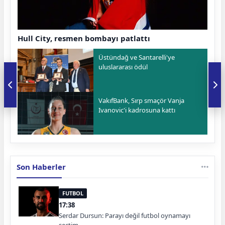
Hull City, resmen bombayı patlattı
Üstündağ ve Santarelli'ye
uluslararası ödül
VakıfBank, Sırp smaçör Vanja
Ivanovic'i kadrosuna kattı
Son Haberler
FUTBOL
17:38
Serdar Dursun: Parayı değil futbol oynamayı