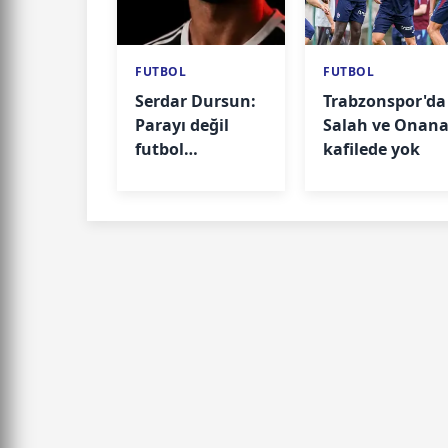
FUTBOL
FUTBOL
Serdar Dursun:
Trabzonspor'da
Parayı değil
Salah ve Onan
futbol
kafilede yok
oynamayı
seçtim