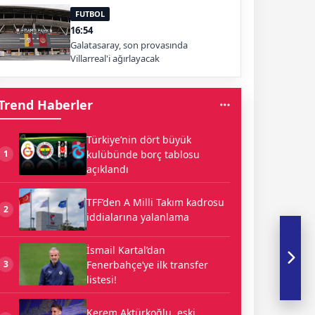
FUTBOL
16:54
Galatasaray, son provasında
Villarreal'i ağırlayacak
Trend Haberler
Türkiye’nin dört büyük
kulübünde borç tablosu
1
açıklandı
TFF’den A Milli Takım kadrosu
2
iddialarına yalanlama
İsmail Kartal’dan
Fenerbahçe’ye ilk transfer
3
listesi!
Kerem Aktürkoğlu, eski