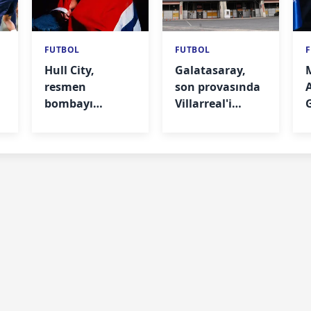
FUTBOL
FUTBOL
Hull City,
Galatasaray,
a
resmen
son provasında
bombayı
Villarreal'i
patlattı
ağırlayacak