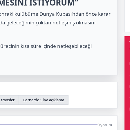
MESİNİ İSTİYORUM”
 sonraki kulübüme Dünya Kupası’ndan önce karar
mda geleceğimin çoktan netleşmiş olmasını
 sürecinin kısa süre içinde netleşebileceği
 transfer
Bernardo Silva açıklama
0 yorum