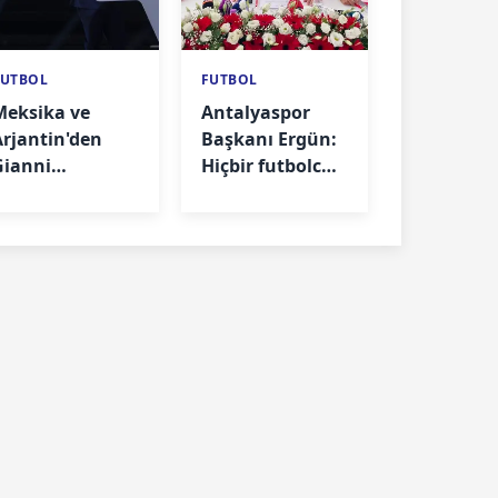
FUTBOL
FUTBOL
Meksika ve
Antalyaspor
Arjantin'den
Başkanı Ergün:
Gianni
Hiçbir futbolcu
Infantino'ya
izinsiz
destek
ayrılamaz