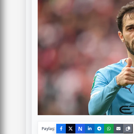
N
Paylaş: