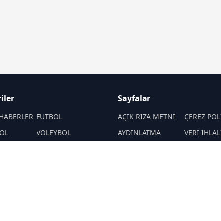
iler
Sayfalar
HABERLER
FUTBOL
AÇIK RIZA METNİ
ÇEREZ POL
OL
VOLEYBOL
AYDINLATMA
VERİ İHLAL
METNİ
PROSEDÜR
PORLAR
ATLETİZM
VERİ SAKLAMA VE
İletişim
MOTOR SPORLARI
İMHA POLİTİKASI
RSS
Sitemap