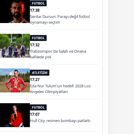
FUTBOL
17:38
Serdar Dursun: Parayı değil futbol
oynamayı seçtim
FUTBOL
17:32
Trabzonspor'da Salah ve Onana
kafilede yok
ATLETİZM
17:27
Eda Nur Tulum'un hedefi 2028 Los
Angeles Olimpiyatları
FUTBOL
17:07
Hull City, resmen bombayı patlattı