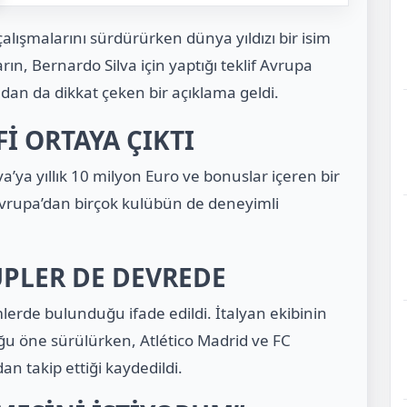
çalışmalarını sürdürürken dünya yıldızı bir isim
arın,
Bernardo Silva
için yaptığı teklif Avrupa
an da dikkat çeken bir açıklama geldi.
İ ORTAYA ÇIKTI
a’ya yıllık 10 milyon Euro ve bonuslar içeren bir
ra Avrupa’dan birçok kulübün de deneyimli
ÜPLER DE DEVREDE
şimlerde bulunduğu ifade edildi. İtalyan ekibinin
duğu öne sürülürken,
Atlético Madrid
ve
FC
an takip ettiği kaydedildi.