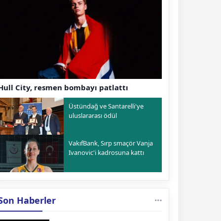
Hull City, resmen bombayı patlattı
Üstündağ ve Santarelli'ye
uluslararası ödül
VakıfBank, Sırp smaçör Vanja
Ivanovic'i kadrosuna kattı
Son Haberler