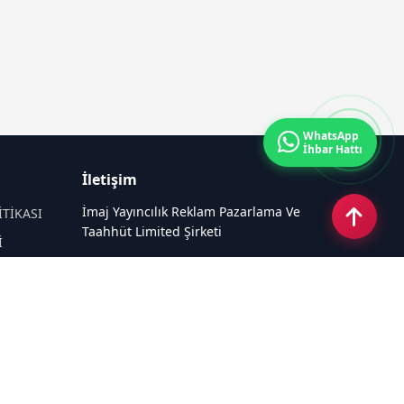
WhatsApp
İhbar Hattı
İletişim
İmaj Yayıncılık Reklam Pazarlama Ve
İTİKASI
Taahhüt Limited Şirketi
İ
Ü
Ümit Mahallesi, 2494/2 Sokak No:4
Çankaya Ankara
Email:
info@taraftarhaber.com.tr
Tel:
0540 220 08 08
Sosyal Medya