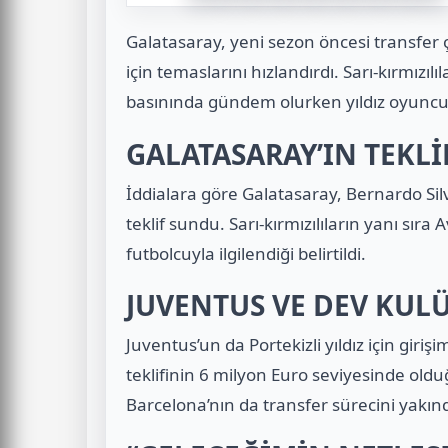
Galatasaray
, yeni sezon öncesi transfer 
için temaslarını hızlandırdı. Sarı-kırmızılıl
basınında gündem olurken yıldız oyuncud
GALATASARAY’IN TEKLİF
İddialara göre Galatasaray, Bernardo Silv
teklif sundu. Sarı-kırmızılıların yanı sı
futbolcuyla ilgilendiği belirtildi.
JUVENTUS VE DEV KUL
Juventus
’un da Portekizli yıldız için giri
teklifinin 6 milyon Euro seviyesinde ol
Barcelona
’nın da transfer sürecini yakınd