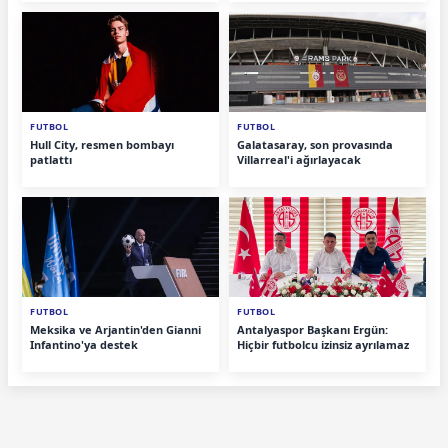
FUTBOL
FUTBOL
Hull City, resmen bombayı
Galatasaray, son provasında
patlattı
Villarreal'i ağırlayacak
FUTBOL
FUTBOL
Meksika ve Arjantin'den Gianni
Antalyaspor Başkanı Ergün:
Infantino'ya destek
Hiçbir futbolcu izinsiz ayrılamaz