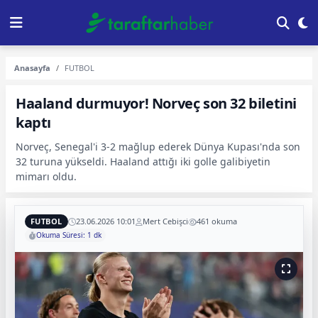
Anasayfa
FUTBOL
Haaland durmuyor! Norveç son 32 biletini
kaptı
Norveç, Senegal'i 3-2 mağlup ederek Dünya Kupası'nda son
32 turuna yükseldi. Haaland attığı iki golle galibiyetin
mimarı oldu.
FUTBOL
23.06.2026 10:01
Mert Cebişci
461 okuma
Okuma Süresi: 1 dk