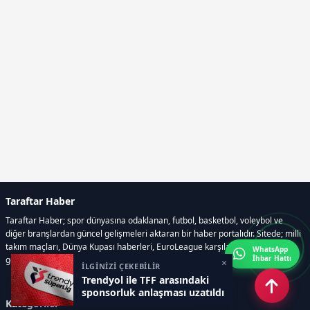
Taraftar Haber
Taraftar Haber; spor dünyasına odaklanan, futbol, basketbol, voleybol ve
diğer branşlardan güncel gelişmeleri aktaran bir haber portalıdır. Sitede; milli
takım maçları, Dünya Kupası haberleri, EuroLeague karşılaşmaları, transfer
WhatsApp
İhbar Hattı
gelişmeleri, sporcuların biyografileri, anketler yer almaktadır.
×
İLGİNİZİ ÇEKEBİLİR
Trendyol ile TFF arasındaki
sponsorluk anlaşması uzatıldı
Kategoriler