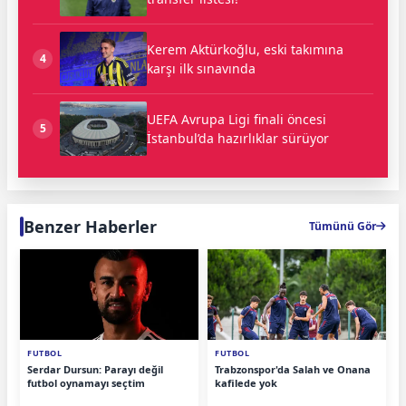
Kerem Aktürkoğlu, eski takımına
4
karşı ilk sınavında
UEFA Avrupa Ligi finali öncesi
5
İstanbul’da hazırlıklar sürüyor
Benzer Haberler
Tümünü Gör
FUTBOL
FUTBOL
Serdar Dursun: Parayı değil
Trabzonspor'da Salah ve Onana
futbol oynamayı seçtim
kafilede yok