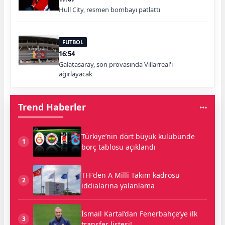
Hull City, resmen bombayı patlattı
FUTBOL
16:54
Galatasaray, son provasında Villarreal'i
ağırlayacak
Trend Haberler
Türkiye’nin dört büyük kulübünde
1
borç tablosu açıklandı
TFF’den A Milli Takım kadrosu
2
iddialarına yalanlama
İsmail Kartal’dan Fenerbahçe’ye ilk
3
transfer listesi!