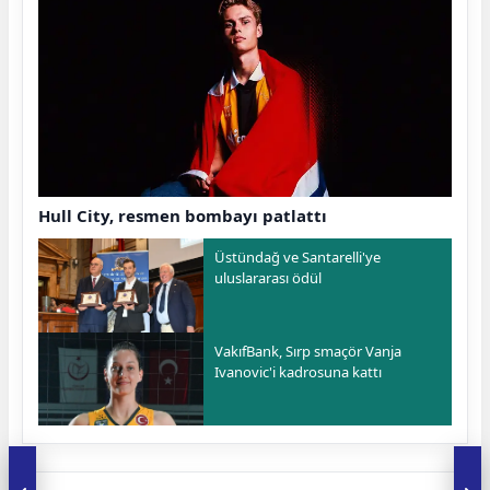
Hull City, resmen bombayı patlattı
Üstündağ ve Santarelli'ye
uluslararası ödül
VakıfBank, Sırp smaçör Vanja
Ivanovic'i kadrosuna kattı