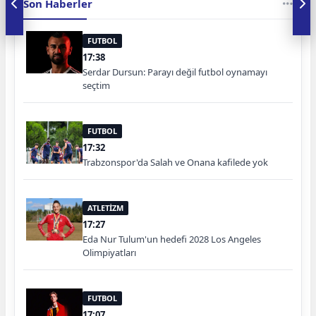
Son Haberler
FUTBOL
17:38
Serdar Dursun: Parayı değil futbol oynamayı
seçtim
FUTBOL
17:32
Trabzonspor'da Salah ve Onana kafilede yok
ATLETİZM
17:27
Eda Nur Tulum'un hedefi 2028 Los Angeles
Olimpiyatları
FUTBOL
17:07