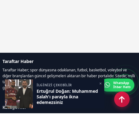
Taraftar Haber
Taraftar Haber; spor dünyasına odaklanan, futbol, basketbol, voleybol ve
diğer branşlardan güncel gelişmeleri aktaran bir haber portalıdır. Sitede; milli
takım maçları, Dünya Kupası haberleri, EuroLeague karşılaşmaları, transfer
×
WhatsApp
İLGİNİZİ ÇEKEBİLİR
İhbar Hattı
gelişmeleri, sporcuların biyografileri, anketler yer almaktadır.
Ertuğrul Doğan: Muhammed
Salah'ı parayla ikna
edemezsiniz
Kategoriler
GÜNCEL HABERLER
FUTBOL
BASKETBOL
VOLEYBOL
DİĞER SPORLAR
ATLETİZM