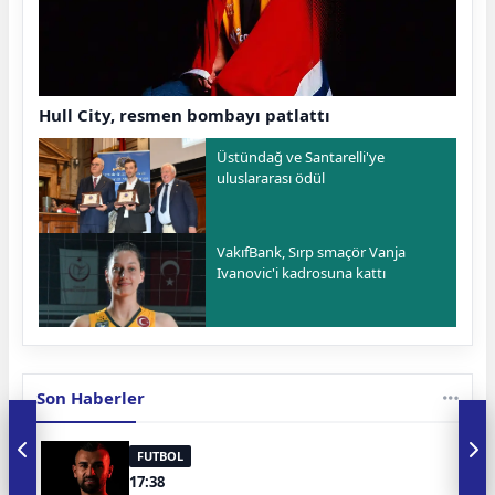
Hull City, resmen bombayı patlattı
Üstündağ ve Santarelli'ye
uluslararası ödül
VakıfBank, Sırp smaçör Vanja
Ivanovic'i kadrosuna kattı
Son Haberler
FUTBOL
17:38