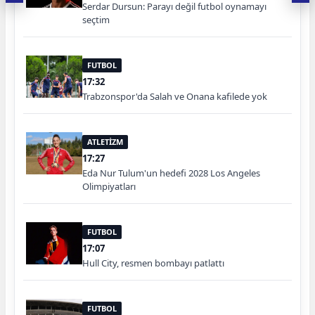
Serdar Dursun: Parayı değil futbol oynamayı
seçtim
FUTBOL
17:32
Trabzonspor'da Salah ve Onana kafilede yok
ATLETİZM
17:27
Eda Nur Tulum'un hedefi 2028 Los Angeles
Olimpiyatları
FUTBOL
17:07
Hull City, resmen bombayı patlattı
FUTBOL