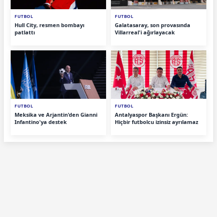
FUTBOL
FUTBOL
Hull City, resmen bombayı
Galatasaray, son provasında
patlattı
Villarreal'i ağırlayacak
FUTBOL
FUTBOL
Meksika ve Arjantin'den Gianni
Antalyaspor Başkanı Ergün:
Infantino'ya destek
Hiçbir futbolcu izinsiz ayrılamaz