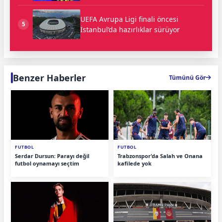
UEFA Avrupa Ligi finali öncesi
5
İstanbul’da hazırlıklar sürüyor
Benzer Haberler
Tümünü Gör
FUTBOL
FUTBOL
Serdar Dursun: Parayı değil
Trabzonspor'da Salah ve Onana
futbol oynamayı seçtim
kafilede yok