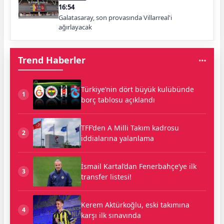
16:54
Galatasaray, son provasında Villarreal'i
ağırlayacak
Trend Haberler
Türkiye’nin dört büyük kulübünde
1
borç tablosu açıklandı
TFF’den A Milli Takım kadrosu
2
iddialarına yalanlama
İsmail Kartal’dan Fenerbahçe’ye ilk
3
transfer listesi!
Kerem Aktürkoğlu, eski takımına
4
karşı ilk sınavında