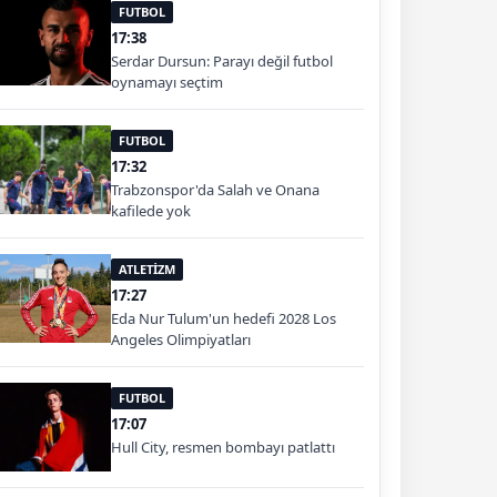
FUTBOL
17:38
Serdar Dursun: Parayı değil futbol
oynamayı seçtim
FUTBOL
17:32
Trabzonspor'da Salah ve Onana
kafilede yok
ATLETİZM
17:27
Eda Nur Tulum'un hedefi 2028 Los
Angeles Olimpiyatları
FUTBOL
17:07
Hull City, resmen bombayı patlattı