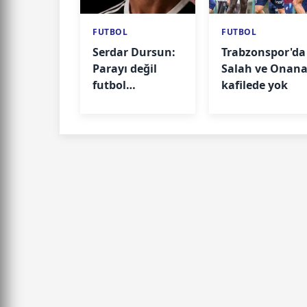
FUTBOL
FUTBOL
Serdar Dursun:
Trabzonspor'da
Parayı değil
Salah ve Onan
futbol
kafilede yok
oynamayı
seçtim