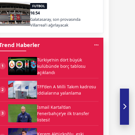
FUTBOL
16:54
Galatasaray, son provasında
Villarreal'i ağırlayacak
Trend Haberler
Türkiye’nin dört büyük
kulübünde borç tablosu
1
açıklandı
TFF’den A Milli Takım kadrosu
2
iddialarına yalanlama
İsmail Kartal’dan
Fenerbahçe’ye ilk transfer
3
listesi!
Kerem Aktürkoğlu, eski