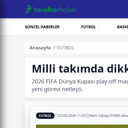
GÜNCEL HABERLER
FUTBOL
BASK
Anasayfa
FUTBOL
Milli takımda dikk
2026 FIFA Dünya Kupası play-off maç
yeni görevi netleşti.
27.03.2026 11:37
Mert Cebişci
900 ok
FUTBOL