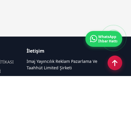
WhatsApp
İhbar Hattı
İletişim
İmaj Yayıncılık Reklam Pazarlama Ve
İTİKASI
Taahhüt Limited Şirketi
İ
Ü
Ümit Mahallesi, 2494/2 Sokak No:4
Çankaya Ankara
Email:
info@taraftarhaber.com.tr
Tel:
0540 220 08 08
Sosyal Medya