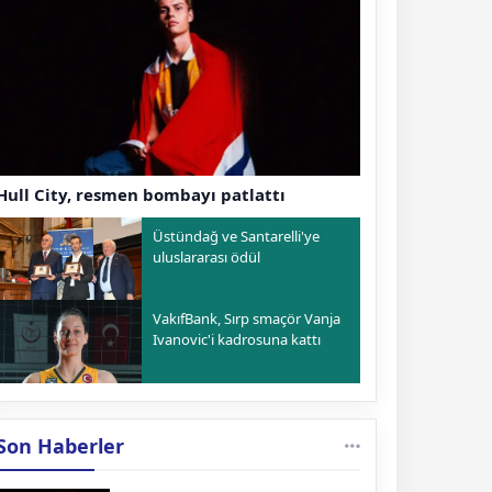
Hull City, resmen bombayı patlattı
Üstündağ ve Santarelli'ye
uluslararası ödül
VakıfBank, Sırp smaçör Vanja
Ivanovic'i kadrosuna kattı
Son Haberler