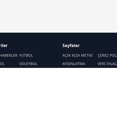
iler
Sayfalar
HABERLER
FUTBOL
AÇIK RIZA METNİ
ÇEREZ POL
OL
VOLEYBOL
AYDINLATMA
VERİ İHLAL
METNİ
PROSEDÜR
PORLAR
ATLETİZM
VERİ SAKLAMA VE
İletişim
MOTOR SPORLARI
İMHA POLİTİKASI
RSS
Sitemap