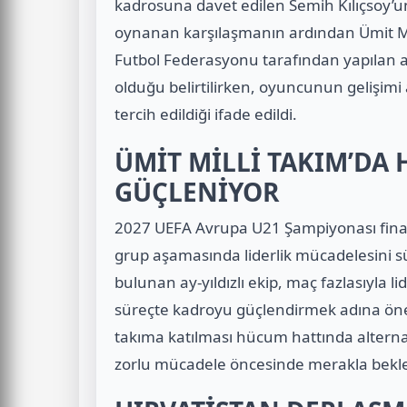
kadrosuna davet edilen Semih Kılıçsoy’u
oynanan karşılaşmanın ardından Ümit Mil
Futbol Federasyonu tarafından yapılan aç
olduğu belirtilirken, oyuncunun gelişimi
tercih edildiği ifade edildi.
ÜMİT MİLLİ TAKIM’DA 
GÜÇLENİYOR
2027 UEFA Avrupa U21 Şampiyonası finall
grup aşamasında liderlik mücadelesini sür
bulunan ay-yıldızlı ekip, maç fazlasıyla li
süreçte kadroyu güçlendirmek adına öne
takıma katılması hücum hattında alterna
zorlu mücadele öncesinde merakla bekle