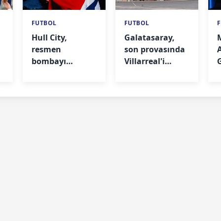
FUTBOL
FUTBOL
Hull City,
Galatasaray,
a
resmen
son provasında
bombayı
Villarreal'i
patlattı
ağırlayacak