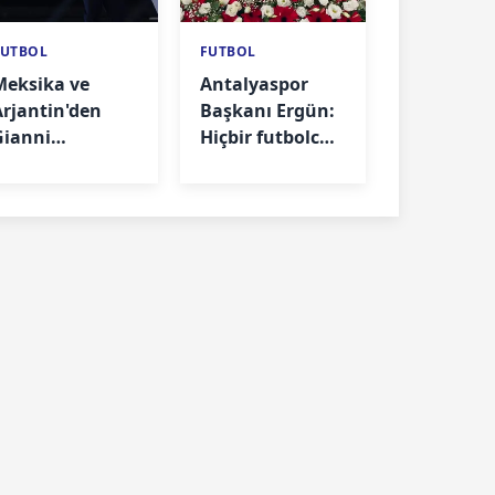
FUTBOL
FUTBOL
Meksika ve
Antalyaspor
Arjantin'den
Başkanı Ergün:
Gianni
Hiçbir futbolcu
Infantino'ya
izinsiz
destek
ayrılamaz