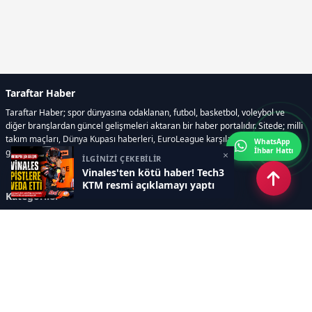
Taraftar Haber
Taraftar Haber; spor dünyasına odaklanan, futbol, basketbol, voleybol ve
diğer branşlardan güncel gelişmeleri aktaran bir haber portalıdır. Sitede; milli
takım maçları, Dünya Kupası haberleri, EuroLeague karşılaşmaları, transfer
WhatsApp
İhbar Hattı
gelişmeleri, sporcuların biyografileri, anketler yer almaktadır.
×
İLGİNİZİ ÇEKEBİLİR
Vinales'ten kötü haber! Tech3
KTM resmi açıklamayı yaptı
Kategoriler
GÜNCEL HABERLER
FUTBOL
BASKETBOL
VOLEYBOL
DİĞER SPORLAR
ATLETİZM
TENİS
MOTOR SPORLARI