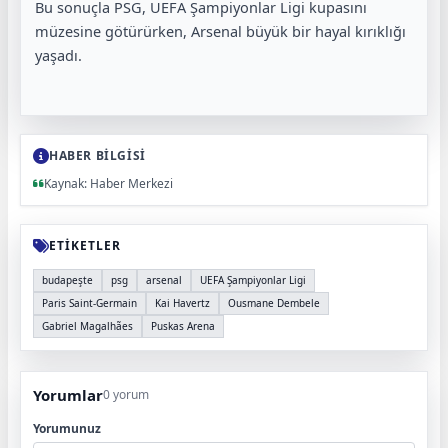
Bu sonuçla PSG, UEFA Şampiyonlar Ligi kupasını
müzesine götürürken, Arsenal büyük bir hayal kırıklığı
yaşadı.
HABER BİLGİSİ
Kaynak: Haber Merkezi
ETİKETLER
budapeşte
psg
arsenal
UEFA Şampiyonlar Ligi
Paris Saint-Germain
Kai Havertz
Ousmane Dembele
Gabriel Magalhães
Puskas Arena
Yorumlar
0 yorum
Yorumunuz