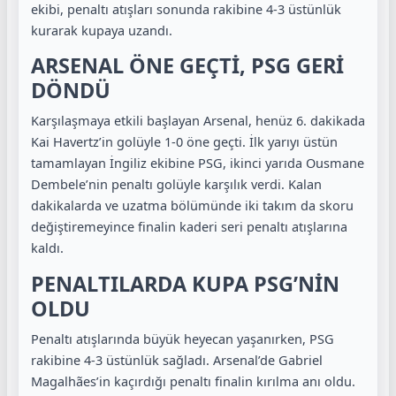
ekibi, penaltı atışları sonunda rakibine 4-3 üstünlük
kurarak kupaya uzandı.
ARSENAL ÖNE GEÇTİ, PSG GERİ
DÖNDÜ
Karşılaşmaya etkili başlayan Arsenal, henüz 6. dakikada
Kai Havertz’in golüyle 1-0 öne geçti. İlk yarıyı üstün
tamamlayan İngiliz ekibine PSG, ikinci yarıda Ousmane
Dembele’nin penaltı golüyle karşılık verdi. Kalan
dakikalarda ve uzatma bölümünde iki takım da skoru
değiştiremeyince finalin kaderi seri penaltı atışlarına
kaldı.
PENALTILARDA KUPA PSG’NİN
OLDU
Penaltı atışlarında büyük heyecan yaşanırken, PSG
rakibine 4-3 üstünlük sağladı. Arsenal’de Gabriel
Magalhães’in kaçırdığı penaltı finalin kırılma anı oldu.