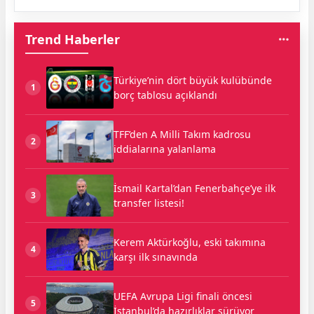
Trend Haberler
Türkiye’nin dört büyük kulübünde
1
borç tablosu açıklandı
TFF’den A Milli Takım kadrosu
2
iddialarına yalanlama
İsmail Kartal’dan Fenerbahçe’ye ilk
3
transfer listesi!
Kerem Aktürkoğlu, eski takımına
4
karşı ilk sınavında
UEFA Avrupa Ligi finali öncesi
5
İstanbul’da hazırlıklar sürüyor