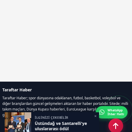
Taraftar Haber
Taraftar Haber; spor dünyasına odaklanan, futbol, basketbol, voleybol ve
diğer branşlardan güncel gelişmeleri aktaran bir haber portalıdır. Sitede; milli
takım maçları, Dünya Kupası haberleri, EuroLeague karşılaşmaları, transfer
WhatsApp
İhbar Hattı
gelişmeleri, sporcuların biyografileri, anketler yer almaktadır.
×
İLGİNİZİ ÇEKEBİLİR
Üstündağ ve Santarelli'ye
uluslararası ödül