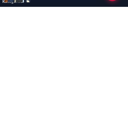
Kategoriler
GÜNCEL HABERLER
FUTBOL
BASKETBOL
VOLEYBOL
DİĞER SPORLAR
ATLETİZM
TENİS
MOTOR SPORLARI
Sayfalar
AÇIK RIZA METNİ
ÇEREZ POLİTİKASI
AYDINLATMA METNİ
VERİ İHLALİ PROSEDÜRÜ
VERİ SAKLAMA VE İMHA
İletişim
POLİTİKASI
RSS
Sitemap
İletişim
İmaj Yayıncılık Reklam Pazarlama Ve Taahhüt Limited Şirketi