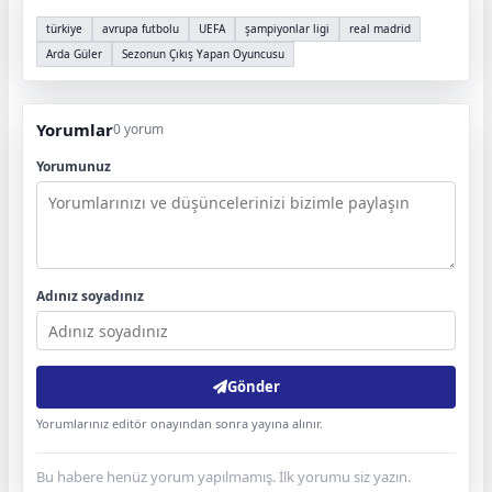
türkiye
avrupa futbolu
UEFA
şampiyonlar ligi
real madrid
Arda Güler
Sezonun Çıkış Yapan Oyuncusu
Yorumlar
0 yorum
Yorumunuz
Adınız soyadınız
Gönder
Yorumlarınız editör onayından sonra yayına alınır.
Bu habere henüz yorum yapılmamış. İlk yorumu siz yazın.