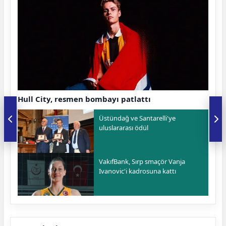
Hull City, resmen bombayı patlattı
Üstündağ ve Santarelli'ye
uluslararası ödül
VakıfBank, Sırp smaçör Vanja
Ivanovic'i kadrosuna kattı