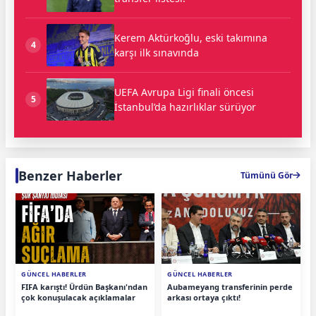
Kerem Aktürkoğlu, eski takımına
4
karşı ilk sınavında
UEFA Avrupa Ligi finali öncesi
5
İstanbul’da hazırlıklar sürüyor
Benzer Haberler
Tümünü Gör
GÜNCEL HABERLER
GÜNCEL HABERLER
FIFA karıştı! Ürdün Başkanı'ndan
Aubameyang transferinin perde
çok konuşulacak açıklamalar
arkası ortaya çıktı!