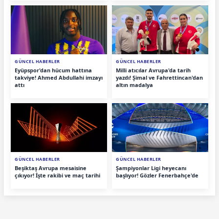
GÜNCEL HABERLER
GÜNCEL HABERLER
Eyüpspor'dan hücum hattına
Milli atıcılar Avrupa'da tarih
takviye! Ahmed Abdullahi imzayı
yazdı! Şimal ve Fahrettincan'dan
attı
altın madalya
GÜNCEL HABERLER
GÜNCEL HABERLER
Beşiktaş Avrupa mesaisine
Şampiyonlar Ligi heyecanı
çıkıyor! İşte rakibi ve maç tarihi
başlıyor! Gözler Fenerbahçe'de