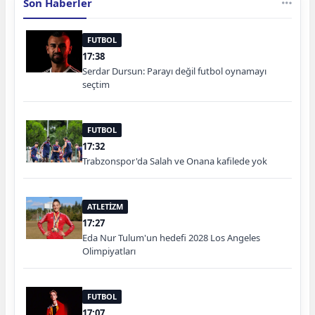
Son Haberler
FUTBOL
17:38
Serdar Dursun: Parayı değil futbol oynamayı
seçtim
FUTBOL
17:32
Trabzonspor'da Salah ve Onana kafilede yok
ATLETİZM
17:27
Eda Nur Tulum'un hedefi 2028 Los Angeles
Olimpiyatları
FUTBOL
17:07