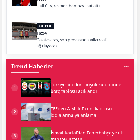
Hull City, resmen bombayı patlattı
FUTBOL
16:54
Galatasaray, son provasında Villarreal'i
ağırlayacak
Trend Haberler
Türkiye’nin dört büyük kulübünde
1
borç tablosu açıklandı
TFF’den A Milli Takım kadrosu
2
iddialarına yalanlama
İsmail Kartal’dan Fenerbahçe’ye ilk
3
transfer listesi!