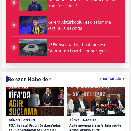
3
transfer listesi!
Kerem Aktürkoğlu, eski takımına
4
karşı ilk sınavında
UEFA Avrupa Ligi finali öncesi
5
İstanbul’da hazırlıklar sürüyor
Benzer Haberler
Tümünü Gör
GÜNCEL HABERLER
GÜNCEL HABERLER
FIFA karıştı! Ürdün Başkanı'ndan
Aubameyang transferinin perde
çok konuşulacak açıklamalar
arkası ortaya çıktı!