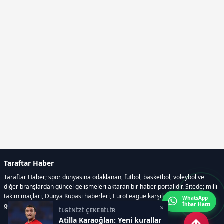
Taraftar Haber
Taraftar Haber; spor dünyasına odaklanan, futbol, basketbol, voleybol ve
diğer branşlardan güncel gelişmeleri aktaran bir haber portalıdır. Sitede; milli
takım maçları, Dünya Kupası haberleri, EuroLeague karşılaşmaları, transfer
WhatsApp
İhbar Hattı
gelişmeleri, sporcuların biyografileri, anketler yer almaktadır.
×
İLGİNİZİ ÇEKEBİLİR
Atilla Karaoğlan: Yeni kurallar