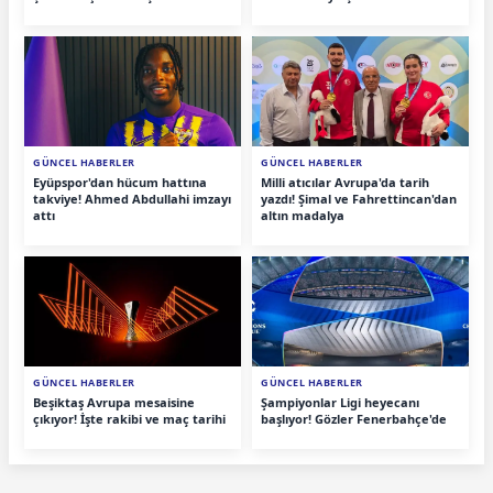
GÜNCEL HABERLER
GÜNCEL HABERLER
Eyüpspor'dan hücum hattına
Milli atıcılar Avrupa'da tarih
takviye! Ahmed Abdullahi imzayı
yazdı! Şimal ve Fahrettincan'dan
attı
altın madalya
GÜNCEL HABERLER
GÜNCEL HABERLER
Beşiktaş Avrupa mesaisine
Şampiyonlar Ligi heyecanı
çıkıyor! İşte rakibi ve maç tarihi
başlıyor! Gözler Fenerbahçe'de