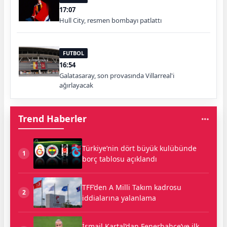
17:07
Hull City, resmen bombayı patlattı
FUTBOL
16:54
Galatasaray, son provasında Villarreal'i
ağırlayacak
Trend Haberler
Türkiye’nin dört büyük kulübünde
1
borç tablosu açıklandı
TFF’den A Milli Takım kadrosu
2
iddialarına yalanlama
İsmail Kartal’dan Fenerbahçe’ye ilk