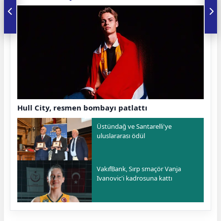
Hull City, resmen bombayı patlattı
Üstündağ ve Santarelli'ye
uluslararası ödül
VakıfBank, Sırp smaçör Vanja
Ivanovic'i kadrosuna kattı