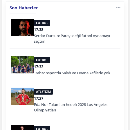
Son Haberler
FUTBOL
17:38
Serdar Dursun: Parayı değil futbol oynamayı
seçtim
FUTBOL
17:32
Trabzonspor'da Salah ve Onana kafilede yok
ATLETİZM
17:27
Eda Nur Tulum'un hedefi 2028 Los Angeles
Olimpiyatları
FUTBOL