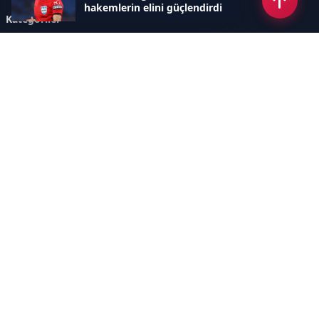
hakemlerin elini güçlendirdi
Kategoriler
GÜNCEL HABERLER
FUTBOL
BASKETBOL
VOLEYBOL
DİĞER SPORLAR
ATLETİZM
TENİS
MOTOR SPORLARI
Sayfalar
AÇIK RIZA METNİ
ÇEREZ POLİTİKASI
AYDINLATMA METNİ
VERİ İHLALİ PROSEDÜRÜ
VERİ SAKLAMA VE İMHA
İletişim
POLİTİKASI
RSS
Sitemap
İletişim