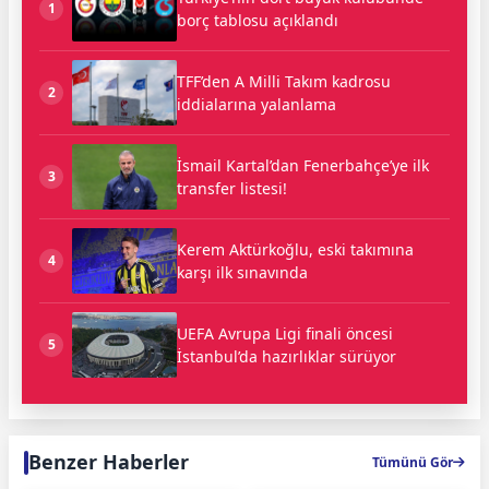
1
borç tablosu açıklandı
TFF’den A Milli Takım kadrosu
2
iddialarına yalanlama
İsmail Kartal’dan Fenerbahçe’ye ilk
3
transfer listesi!
Kerem Aktürkoğlu, eski takımına
4
karşı ilk sınavında
UEFA Avrupa Ligi finali öncesi
5
İstanbul’da hazırlıklar sürüyor
Benzer Haberler
Tümünü Gör