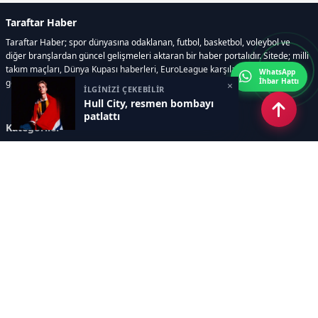
Taraftar Haber
Taraftar Haber; spor dünyasına odaklanan, futbol, basketbol, voleybol ve
diğer branşlardan güncel gelişmeleri aktaran bir haber portalıdır. Sitede; milli
takım maçları, Dünya Kupası haberleri, EuroLeague karşılaşmaları, transfer
WhatsApp
İhbar Hattı
gelişmeleri, sporcuların biyografileri, anketler yer almaktadır.
×
İLGİNİZİ ÇEKEBİLİR
Hull City, resmen bombayı
patlattı
Kategoriler
GÜNCEL HABERLER
FUTBOL
BASKETBOL
VOLEYBOL
DİĞER SPORLAR
ATLETİZM
TENİS
MOTOR SPORLARI
Sayfalar
AÇIK RIZA METNİ
ÇEREZ POLİTİKASI
AYDINLATMA METNİ
VERİ İHLALİ PROSEDÜRÜ