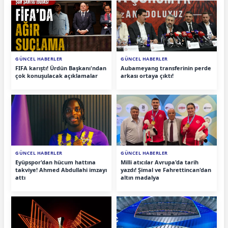
GÜNCEL HABERLER
GÜNCEL HABERLER
FIFA karıştı! Ürdün Başkanı'ndan
Aubameyang transferinin perde
çok konuşulacak açıklamalar
arkası ortaya çıktı!
GÜNCEL HABERLER
GÜNCEL HABERLER
Eyüpspor'dan hücum hattına
Milli atıcılar Avrupa'da tarih
takviye! Ahmed Abdullahi imzayı
yazdı! Şimal ve Fahrettincan'dan
attı
altın madalya