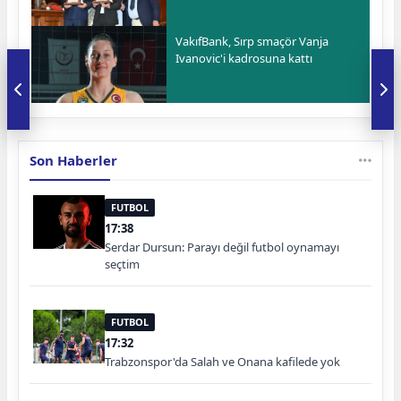
VakıfBank, Sırp smaçör Vanja
Ivanovic'i kadrosuna kattı
Son Haberler
FUTBOL
17:38
Serdar Dursun: Parayı değil futbol oynamayı
seçtim
FUTBOL
17:32
Trabzonspor'da Salah ve Onana kafilede yok