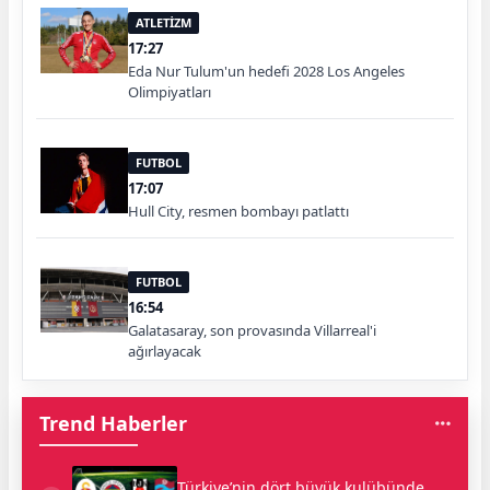
ATLETİZM
17:27
Eda Nur Tulum'un hedefi 2028 Los Angeles
Olimpiyatları
FUTBOL
17:07
Hull City, resmen bombayı patlattı
FUTBOL
16:54
Galatasaray, son provasında Villarreal'i
ağırlayacak
Trend Haberler
Türkiye’nin dört büyük kulübünde