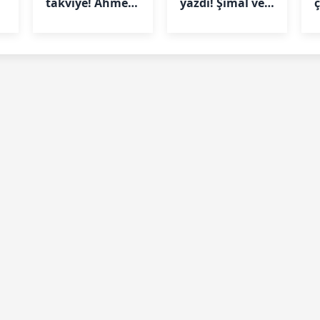
takviye! Ahmed
yazdı! Şimal ve
ç
Abdullahi
Fahrettincan'dan
imzayı attı
altın madalya
t