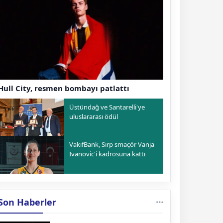
Hull City, resmen bombayı patlattı
Üstündağ ve Santarelli'ye
uluslararası ödül
VakıfBank, Sırp smaçör Vanja
Ivanovic'i kadrosuna kattı
Son Haberler