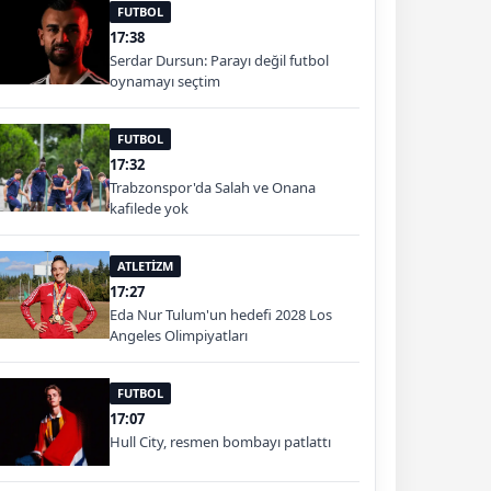
FUTBOL
17:38
Serdar Dursun: Parayı değil futbol
oynamayı seçtim
FUTBOL
17:32
Trabzonspor'da Salah ve Onana
kafilede yok
ATLETİZM
17:27
Eda Nur Tulum'un hedefi 2028 Los
Angeles Olimpiyatları
FUTBOL
17:07
Hull City, resmen bombayı patlattı