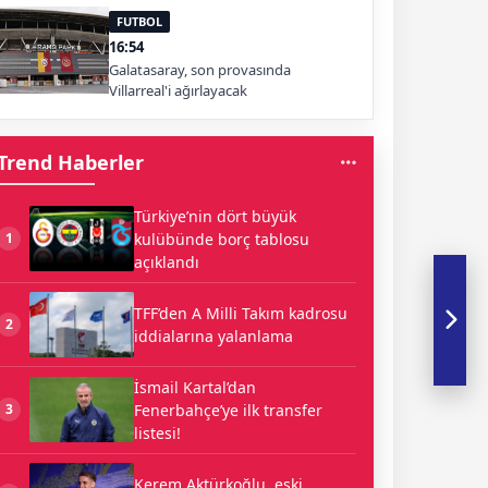
FUTBOL
16:54
Galatasaray, son provasında
Villarreal'i ağırlayacak
Trend Haberler
Türkiye’nin dört büyük
kulübünde borç tablosu
1
açıklandı
TFF’den A Milli Takım kadrosu
2
iddialarına yalanlama
İsmail Kartal’dan
Fenerbahçe’ye ilk transfer
3
listesi!
Kerem Aktürkoğlu, eski