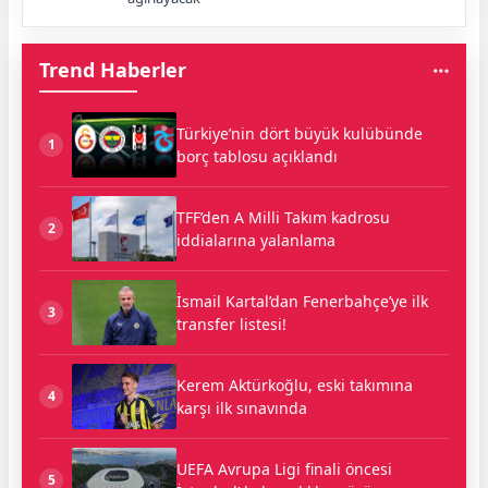
Trend Haberler
Türkiye’nin dört büyük kulübünde
1
borç tablosu açıklandı
TFF’den A Milli Takım kadrosu
2
iddialarına yalanlama
İsmail Kartal’dan Fenerbahçe’ye ilk
3
transfer listesi!
Kerem Aktürkoğlu, eski takımına
4
karşı ilk sınavında
UEFA Avrupa Ligi finali öncesi
5