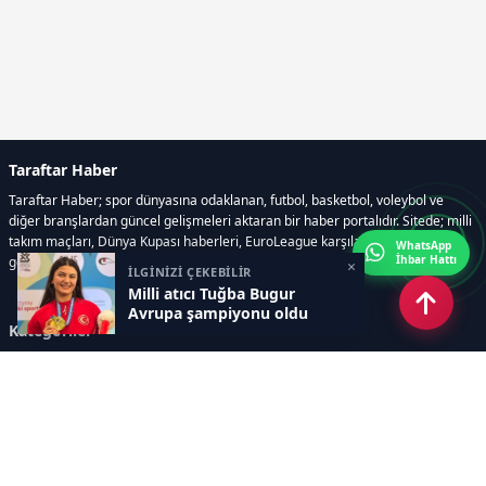
Taraftar Haber
Taraftar Haber; spor dünyasına odaklanan, futbol, basketbol, voleybol ve
diğer branşlardan güncel gelişmeleri aktaran bir haber portalıdır. Sitede; milli
takım maçları, Dünya Kupası haberleri, EuroLeague karşılaşmaları, transfer
WhatsApp
İhbar Hattı
gelişmeleri, sporcuların biyografileri, anketler yer almaktadır.
×
İLGİNİZİ ÇEKEBİLİR
Milli atıcı Tuğba Bugur
Avrupa şampiyonu oldu
Kategoriler
GÜNCEL HABERLER
FUTBOL
BASKETBOL
VOLEYBOL
DİĞER SPORLAR
ATLETİZM
TENİS
MOTOR SPORLARI