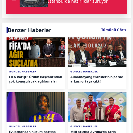
İstanbul’da hazırlıklar sürüyor
Benzer Haberler
Tümünü Gör
GÜNCEL HABERLER
GÜNCEL HABERLER
FIFA karıştı! Ürdün Başkanı'ndan
Aubameyang transferinin perde
çok konuşulacak açıklamalar
arkası ortaya çıktı!
GÜNCEL HABERLER
GÜNCEL HABERLER
Eyüpspor'dan hücum hattına
Milli atıcılar Avrupa'da tarih