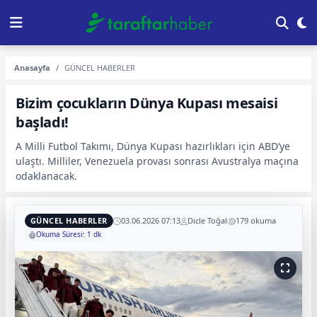
Anasayfa
GÜNCEL HABERLER
Bizim çocukların Dünya Kupası mesaisi
başladı!
A Milli Futbol Takımı, Dünya Kupası hazırlıkları için ABD’ye
ulaştı. Milliler, Venezuela provası sonrası Avustralya maçına
odaklanacak.
GÜNCEL HABERLER
03.06.2026 07:13
Dicle Toğal
179 okuma
Okuma Süresi: 1 dk