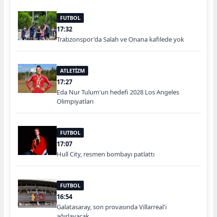
FUTBOL
17:32
Trabzonspor'da Salah ve Onana kafilede yok
ATLETİZM
17:27
Eda Nur Tulum'un hedefi 2028 Los Angeles
Olimpiyatları
FUTBOL
17:07
Hull City, resmen bombayı patlattı
FUTBOL
16:54
Galatasaray, son provasında Villarreal'i
ağırlayacak