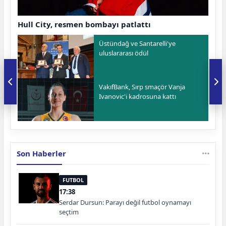
Hull City, resmen bombayı patlattı
Üstündağ ve Santarelli'ye
uluslararası ödül
VakıfBank, Sırp smaçör Vanja
Ivanovic'i kadrosuna kattı
Son Haberler
FUTBOL
17:38
Serdar Dursun: Parayı değil futbol oynamayı
seçtim