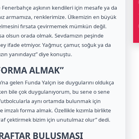
e Fenerbahçe aşkının kendileri için mesafe ya da
mız armamıza, renklerimize. Ülkemizin en büyük
gelmesini fırsata çevirmemek mümkün değil.
rsa olsun orada olmak. Sevdamızın peşinde
şey ifade etmiyor. Yağmur, çamur, soğuk ya da
zın yanındayız” diye konuştu.
 FORMA ALMAK”
sı’na gelen Funda Yalçın ise duygularını oldukça
urken bile çok duygulanıyorum, bu sene o sene
 futbolcularla aynı ortamda bulunmak için
imzalı forma almak. Özellikle kızımla birlikte
raf çektirmek bizim için unutulmaz olur” dedi.
RAFTAR BULUŞMASI