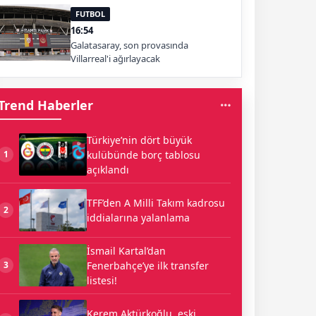
FUTBOL
16:54
Galatasaray, son provasında
Villarreal'i ağırlayacak
Trend Haberler
Türkiye’nin dört büyük
kulübünde borç tablosu
1
açıklandı
TFF’den A Milli Takım kadrosu
2
iddialarına yalanlama
İsmail Kartal’dan
Fenerbahçe’ye ilk transfer
3
listesi!
Kerem Aktürkoğlu, eski