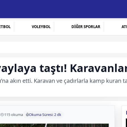
ETBOL
VOLEYBOL
DİĞER SPORLAR
AT
aylaya taştı! Karavanl
’na akın etti. Karavan ve çadırlarla kamp kuran tar
115 okuma
Okuma Süresi: 2 dk