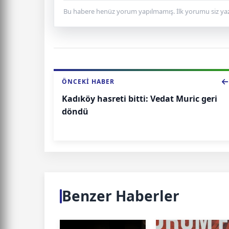
Bu habere henüz yorum yapılmamış. İlk yorumu siz yaz
ÖNCEKI HABER
Kadıköy hasreti bitti: Vedat Muric geri
döndü
Benzer Haberler