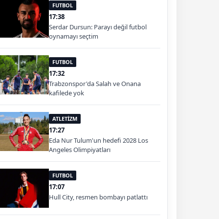
FUTBOL
17:38
Serdar Dursun: Parayı değil futbol
oynamayı seçtim
FUTBOL
17:32
Trabzonspor'da Salah ve Onana
kafilede yok
ATLETİZM
17:27
Eda Nur Tulum'un hedefi 2028 Los
Angeles Olimpiyatları
FUTBOL
17:07
Hull City, resmen bombayı patlattı