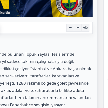
nde bulunan Topuk Yaylası Tesisleri’nde
u yıl sadece takımın çalışmalarıyla değil,
de dikkat çekiyor. İstanbul ve Ankara başta olmak
n sarı-lacivertli taraftarlar, karavanları ve
yerleşti. 1280 rakımlı bölgede gölet çevresinde
aklar, atkılar ve tezahüratlarla birlikte adeta
raftarlar hem takımın antrenmanlarını yakından
boyu Fenerbahçe sevgisini yaşıyor.