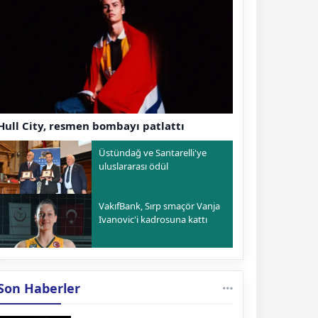
Hull City, resmen bombayı patlattı
Üstündağ ve Santarelli'ye
uluslararası ödül
VakıfBank, Sırp smaçör Vanja
Ivanovic'i kadrosuna kattı
Son Haberler