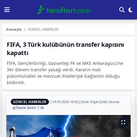
Anasayfa
GÜNCEL HABERLER
FIFA, 3 Türk kulübünün transfer kapısını
kapattı
FIFA, Gençlerbirliği, Gaziantep FK ve MKE Ankaragücü’ne
3’er dönem transfer yasağı verdi. Kararın mali
yükümlülükler ve mevzuat ihlalleriyle bağlantılı olduğu
bildirildi.
GÜNCEL HABERLER
14.05.2026 10:42
Dicle Toğal
282 okuma
Okuma Süresi: 1 dk