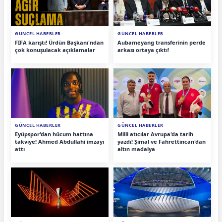
GÜNCEL HABERLER
GÜNCEL HABERLER
FIFA karıştı! Ürdün Başkanı'ndan
Aubameyang transferinin perde
çok konuşulacak açıklamalar
arkası ortaya çıktı!
GÜNCEL HABERLER
GÜNCEL HABERLER
Eyüpspor'dan hücum hattına
Milli atıcılar Avrupa'da tarih
takviye! Ahmed Abdullahi imzayı
yazdı! Şimal ve Fahrettincan'dan
attı
altın madalya