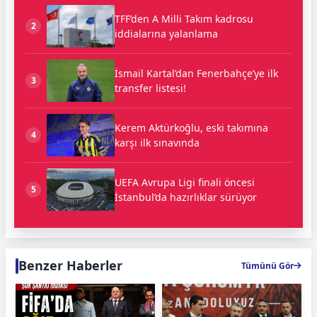
TFF’den A Milli Takım kadrosu
2
iddialarına yalanlama
İsmail Kartal’dan Fenerbahçe’ye ilk
3
transfer listesi!
Kerem Aktürkoğlu, eski takımına
4
karşı ilk sınavında
UEFA Avrupa Ligi finali öncesi
5
İstanbul’da hazırlıklar sürüyor
Benzer Haberler
Tümünü Gör