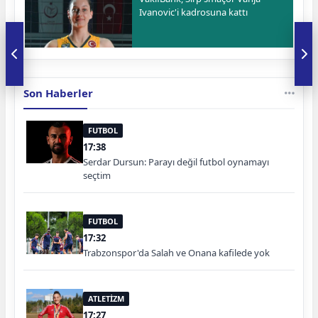
Ivanovic'i kadrosuna kattı
Son Haberler
FUTBOL
17:38
Serdar Dursun: Parayı değil futbol oynamayı
seçtim
FUTBOL
17:32
Trabzonspor'da Salah ve Onana kafilede yok
ATLETİZM
17:27