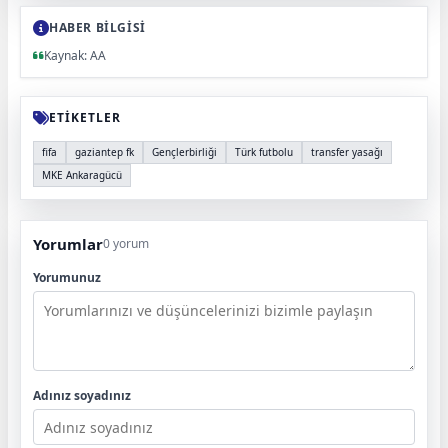
HABER BİLGİSİ
Kaynak: AA
ETİKETLER
fifa
gaziantep fk
Gençlerbirliği
Türk futbolu
transfer yasağı
MKE Ankaragücü
Yorumlar
0 yorum
Yorumunuz
Adınız soyadınız