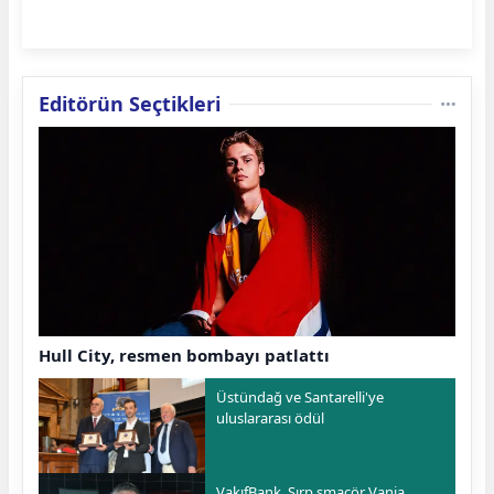
Editörün Seçtikleri
Hull City, resmen bombayı patlattı
Üstündağ ve Santarelli'ye
uluslararası ödül
VakıfBank, Sırp smaçör Vanja