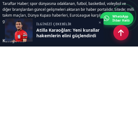
Taraftar Haber; spor dünyasına odaklanan, futbol, basketbol, voleybol ve
diğer branşlardan güncel gelişmeleri aktaran bir haber portalıdır. Sitede; milli
takım maçları, Dünya Kupası haberleri, EuroLeague karşılaşmaları, transfer
WhatsApp
İhbar Hattı
gelişmeleri, sporcuların biyografileri, anketler yer almaktadır.
×
İLGİNİZİ ÇEKEBİLİR
Atilla Karaoğlan: Yeni kurallar
hakemlerin elini güçlendirdi
Kategoriler
GÜNCEL HABERLER
FUTBOL
BASKETBOL
VOLEYBOL
DİĞER SPORLAR
ATLETİZM
TENİS
MOTOR SPORLARI
Sayfalar
AÇIK RIZA METNİ
ÇEREZ POLİTİKASI
AYDINLATMA METNİ
VERİ İHLALİ PROSEDÜRÜ
VERİ SAKLAMA VE İMHA
İletişim
POLİTİKASI