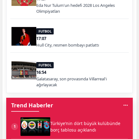
Eda Nur Tulum'un hedefi 2028 Los Angeles
Olimpiyatları
FUTBOL
17:07
Hull City, resmen bombayı patlattı
FUTBOL
16:54
Galatasaray, son provasında Villarreal'i
ağırlayacak
Trend Haberler
Türkiye’nin dört büyük kulübünde
1
borç tablosu açıklandı