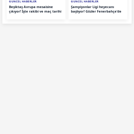
GÜNCEL HABERLER
GÜNCEL HABERLER
Beşiktaş Avrupa mesaisine
Şampiyonlar Ligi heyecanı
çıkıyor! İşte rakibi ve maç tarihi
başlıyor! Gözler Fenerbahçe'de