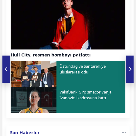
Hull City, resmen bombayı patlattı
Üstündağ ve Santarelli'ye
uluslararası ödül
VakıfBank, Sırp smaçör Vanja
Ivanovic'i kadrosuna kattı
Son Haberler