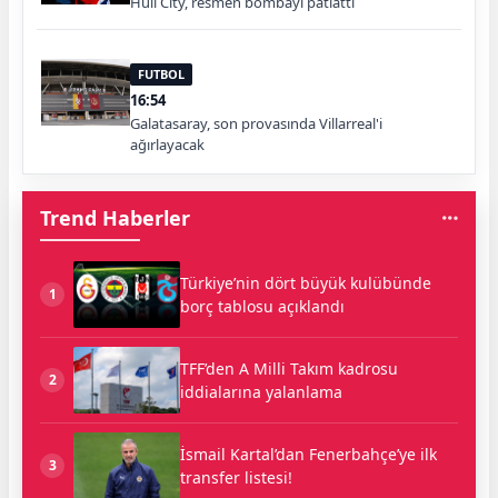
Hull City, resmen bombayı patlattı
FUTBOL
16:54
Galatasaray, son provasında Villarreal'i
ağırlayacak
Trend Haberler
Türkiye’nin dört büyük kulübünde
1
borç tablosu açıklandı
TFF’den A Milli Takım kadrosu
2
iddialarına yalanlama
İsmail Kartal’dan Fenerbahçe’ye ilk
3
transfer listesi!