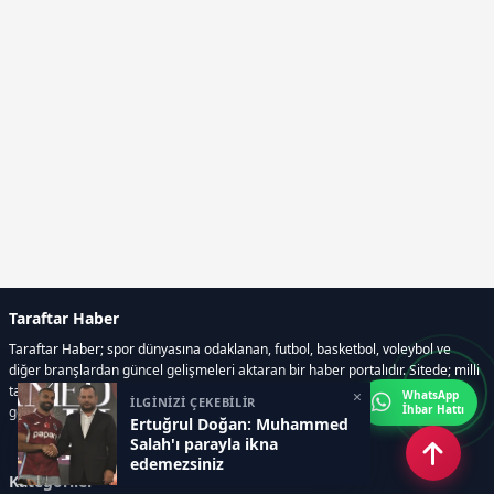
Taraftar Haber
Taraftar Haber; spor dünyasına odaklanan, futbol, basketbol, voleybol ve
diğer branşlardan güncel gelişmeleri aktaran bir haber portalıdır. Sitede; milli
takım maçları, Dünya Kupası haberleri, EuroLeague karşılaşmaları, transfer
×
WhatsApp
İLGİNİZİ ÇEKEBİLİR
İhbar Hattı
gelişmeleri, sporcuların biyografileri, anketler yer almaktadır.
Ertuğrul Doğan: Muhammed
Salah'ı parayla ikna
edemezsiniz
Kategoriler