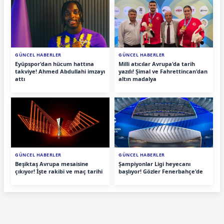
GÜNCEL HABERLER
GÜNCEL HABERLER
Eyüpspor'dan hücum hattına
Milli atıcılar Avrupa'da tarih
takviye! Ahmed Abdullahi imzayı
yazdı! Şimal ve Fahrettincan'dan
attı
altın madalya
GÜNCEL HABERLER
GÜNCEL HABERLER
Beşiktaş Avrupa mesaisine
Şampiyonlar Ligi heyecanı
çıkıyor! İşte rakibi ve maç tarihi
başlıyor! Gözler Fenerbahçe'de