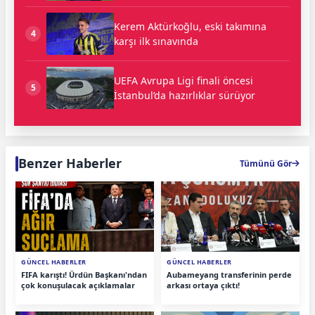
Kerem Aktürkoğlu, eski takımına
4
karşı ilk sınavında
UEFA Avrupa Ligi finali öncesi
5
İstanbul’da hazırlıklar sürüyor
Benzer Haberler
Tümünü Gör
GÜNCEL HABERLER
GÜNCEL HABERLER
FIFA karıştı! Ürdün Başkanı'ndan
Aubameyang transferinin perde
çok konuşulacak açıklamalar
arkası ortaya çıktı!