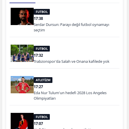
FUTBOL
17:38
Serdar Dursun: Parayı değil futbol oynamayı
seçtim
FUTBOL
17:32
Trabzonspor'da Salah ve Onana kafilede yok
ATLETİZM
17:27
Eda Nur Tulum'un hedefi 2028 Los Angeles
Olimpiyatları
FUTBOL
17:07