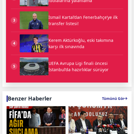
iddialarına yalanlama
İsmail Kartal’dan Fenerbahçe’ye ilk
3
transfer listesi!
Kerem Aktürkoğlu, eski takımına
4
karşı ilk sınavında
UEFA Avrupa Ligi finali öncesi
5
İstanbul’da hazırlıklar sürüyor
Benzer Haberler
Tümünü Gör