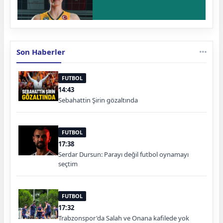
Son Haberler
FUTBOL
14:43
Sebahattin Şirin gözaltında
FUTBOL
17:38
Serdar Dursun: Parayı değil futbol oynamayı
seçtim
FUTBOL
17:32
Trabzonspor'da Salah ve Onana kafilede yok