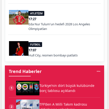
ATLETİZM
17:27
Eda Nur Tulum'un hedefi 2028 Los Angeles
Olimpiyatları
FUTBOL
17:07
Hull City, resmen bombayı patlattı
Trend Haberler
Türkiye’nin dört büyük kulübünde
1
borç tablosu açıklandı
TFF’den A Milli Takım kadrosu
2