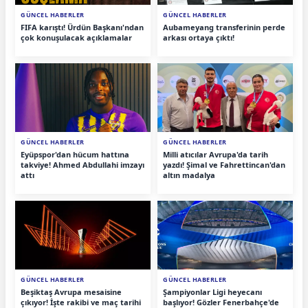
GÜNCEL HABERLER
GÜNCEL HABERLER
FIFA karıştı! Ürdün Başkanı'ndan
Aubameyang transferinin perde
çok konuşulacak açıklamalar
arkası ortaya çıktı!
GÜNCEL HABERLER
GÜNCEL HABERLER
Eyüpspor'dan hücum hattına
Milli atıcılar Avrupa'da tarih
takviye! Ahmed Abdullahi imzayı
yazdı! Şimal ve Fahrettincan'dan
attı
altın madalya
GÜNCEL HABERLER
GÜNCEL HABERLER
Beşiktaş Avrupa mesaisine
Şampiyonlar Ligi heyecanı
çıkıyor! İşte rakibi ve maç tarihi
başlıyor! Gözler Fenerbahçe'de