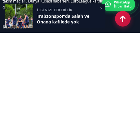
takım maçları, Dünya Kupası haberleri, EuroLeague karşılaşmaları, transfer
WhatsApp
İhbar Hattı
gelişmeleri, sporcuların biyografileri, anketler yer almaktadır.
×
İLGİNİZİ ÇEKEBİLİR
Trabzonspor'da Salah ve
Onana kafilede yok
Kategoriler
GÜNCEL HABERLER
FUTBOL
BASKETBOL
VOLEYBOL
DİĞER SPORLAR
ATLETİZM
TENİS
MOTOR SPORLARI
Sayfalar
AÇIK RIZA METNİ
ÇEREZ POLİTİKASI
AYDINLATMA METNİ
VERİ İHLALİ PROSEDÜRÜ
VERİ SAKLAMA VE İMHA
İletişim
POLİTİKASI
RSS
Sitemap