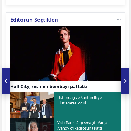
Editörün Seçtikleri
Hull City, resmen bombayı patlattı
Üstündağ ve Santarelli'ye
uluslararası ödül
VakıfBank, Sırp smaçör Vanja
Ivanovic'i kadrosuna kattı