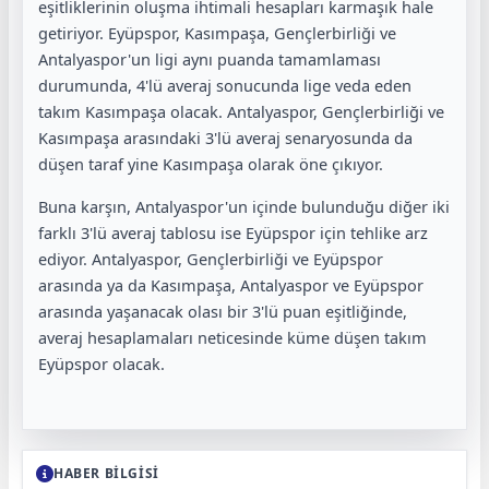
eşitliklerinin oluşma ihtimali hesapları karmaşık hale
getiriyor. Eyüpspor, Kasımpaşa, Gençlerbirliği ve
Antalyaspor'un ligi aynı puanda tamamlaması
durumunda, 4'lü averaj sonucunda lige veda eden
takım Kasımpaşa olacak. Antalyaspor, Gençlerbirliği ve
Kasımpaşa arasındaki 3'lü averaj senaryosunda da
düşen taraf yine Kasımpaşa olarak öne çıkıyor.
Buna karşın, Antalyaspor'un içinde bulunduğu diğer iki
farklı 3'lü averaj tablosu ise Eyüpspor için tehlike arz
ediyor. Antalyaspor, Gençlerbirliği ve Eyüpspor
arasında ya da Kasımpaşa, Antalyaspor ve Eyüpspor
arasında yaşanacak olası bir 3'lü puan eşitliğinde,
averaj hesaplamaları neticesinde küme düşen takım
Eyüpspor olacak.
HABER BİLGİSİ