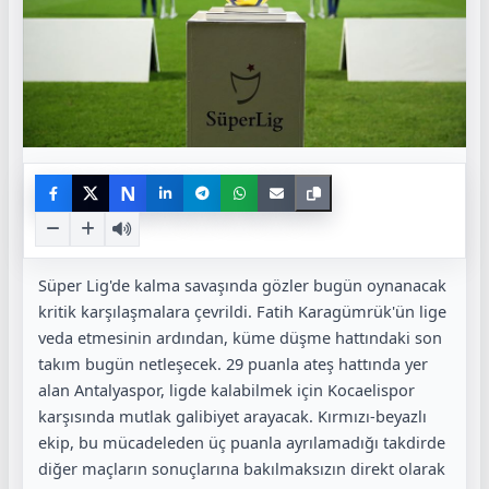
N
Süper Lig'de kalma savaşında gözler bugün oynanacak
kritik karşılaşmalara çevrildi. Fatih Karagümrük'ün lige
veda etmesinin ardından, küme düşme hattındaki son
takım bugün netleşecek. 29 puanla ateş hattında yer
alan Antalyaspor, ligde kalabilmek için Kocaelispor
karşısında mutlak galibiyet arayacak. Kırmızı-beyazlı
ekip, bu mücadeleden üç puanla ayrılamadığı takdirde
diğer maçların sonuçlarına bakılmaksızın direkt olarak