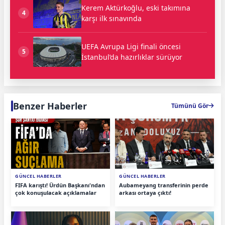
Kerem Aktürkoğlu, eski takımına
4
karşı ilk sınavında
UEFA Avrupa Ligi finali öncesi
5
İstanbul’da hazırlıklar sürüyor
Benzer Haberler
Tümünü Gör
GÜNCEL HABERLER
GÜNCEL HABERLER
FIFA karıştı! Ürdün Başkanı'ndan
Aubameyang transferinin perde
çok konuşulacak açıklamalar
arkası ortaya çıktı!