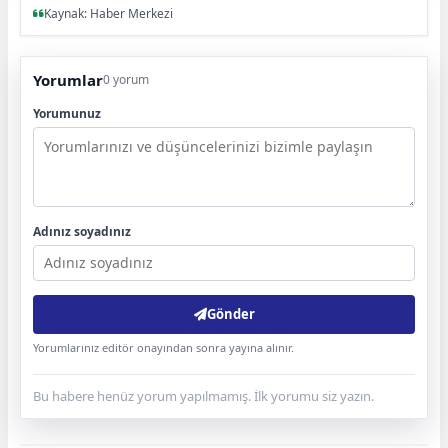
Kaynak: Haber Merkezi
Yorumlar
0 yorum
Yorumunuz
Adınız soyadınız
Gönder
Yorumlarınız editör onayından sonra yayına alınır.
Bu habere henüz yorum yapılmamış. İlk yorumu siz yazın.