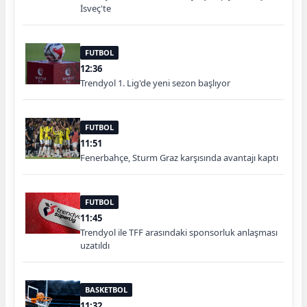
İsveç'te
FUTBOL
12:36
Trendyol 1. Lig'de yeni sezon başlıyor
FUTBOL
11:51
Fenerbahçe, Sturm Graz karşısında avantajı kaptı
FUTBOL
11:45
Trendyol ile TFF arasındaki sponsorluk anlaşması
uzatıldı
BASKETBOL
11:32