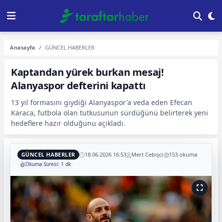
Anasayfa
GÜNCEL HABERLER
Kaptandan yürek burkan mesaj!
Alanyaspor defterini kapattı
13 yıl formasını giydiği Alanyaspor'a veda eden Efecan
Karaca, futbola olan tutkusunun sürdüğünü belirterek yeni
hedeflere hazır olduğunu açıkladı.
GÜNCEL HABERLER
18.06.2026 16:53
Mert Cebişci
153 okuma
Okuma Süresi: 1 dk