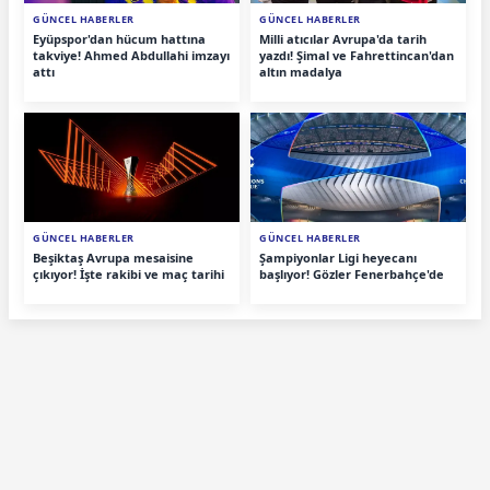
GÜNCEL HABERLER
GÜNCEL HABERLER
Eyüpspor'dan hücum hattına
Milli atıcılar Avrupa'da tarih
takviye! Ahmed Abdullahi imzayı
yazdı! Şimal ve Fahrettincan'dan
attı
altın madalya
GÜNCEL HABERLER
GÜNCEL HABERLER
Beşiktaş Avrupa mesaisine
Şampiyonlar Ligi heyecanı
çıkıyor! İşte rakibi ve maç tarihi
başlıyor! Gözler Fenerbahçe'de