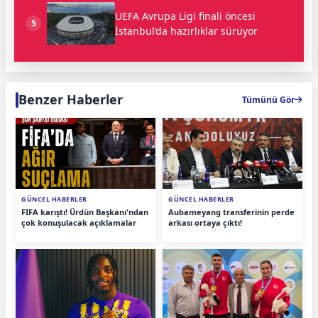
UEFA Avrupa Ligi finali öncesi
5
İstanbul’da hazırlıklar sürüyor
Benzer Haberler
Tümünü Gör
GÜNCEL HABERLER
GÜNCEL HABERLER
FIFA karıştı! Ürdün Başkanı'ndan
Aubameyang transferinin perde
çok konuşulacak açıklamalar
arkası ortaya çıktı!