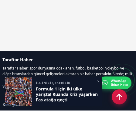
Taraftar Haber
Taraftar Haber; spor dünyasına odaklanan, futbol, basketbol, voleybol ve
diğer branşlardan güncel gelişmeleri aktaran bir haber portalıdır. Sitede; milli
takım maçları, Dünya Kupası haberleri, EuroLeague karşılaşmaları, transfer
×
WhatsApp
İLGİNİZİ ÇEKEBİLİR
İhbar Hattı
gelişmeleri, sporcuların biyografileri, anketler yer almaktadır.
Formula 1 için iki ülke
yarışta! Ruanda kriz yaşarken
Fas atağa geçti
Kategoriler
GÜNCEL HABERLER
FUTBOL
BASKETBOL
VOLEYBOL
DİĞER SPORLAR
ATLETİZM