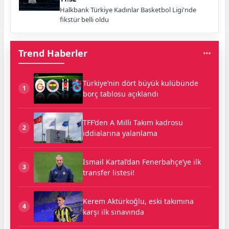
Halkbank Türkiye Kadınlar Basketbol Ligi'nde
fikstür belli oldu
Trend Haberler
Türkiye’nin dört büyük kulübünde
1
borç tablosu açıklandı
TFF’den A Milli Takım kadrosu
2
iddialarına yalanlama
İsmail Kartal’dan Fenerbahçe’ye ilk
3
transfer listesi!
Kerem Aktürkoğlu, eski takımına
4
karşı ilk sınavında