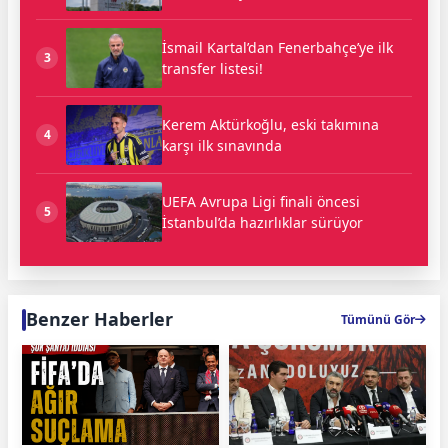
İsmail Kartal’dan Fenerbahçe’ye ilk
3
transfer listesi!
Kerem Aktürkoğlu, eski takımına
4
karşı ilk sınavında
UEFA Avrupa Ligi finali öncesi
5
İstanbul’da hazırlıklar sürüyor
Benzer Haberler
Tümünü Gör