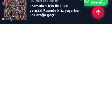
İLGİNİZİ ÇEKEBİLİR
İhbar Hattı
gelişmeleri, sporcuların biyografileri, anketler yer almaktadır.
Formula 1 için iki ülke
yarışta! Ruanda kriz yaşarken
Fas atağa geçti
Kategoriler
GÜNCEL HABERLER
FUTBOL
BASKETBOL
VOLEYBOL
DİĞER SPORLAR
ATLETİZM
TENİS
MOTOR SPORLARI
Sayfalar
AÇIK RIZA METNİ
ÇEREZ POLİTİKASI
AYDINLATMA METNİ
VERİ İHLALİ PROSEDÜRÜ
VERİ SAKLAMA VE İMHA
İletişim
POLİTİKASI
RSS
Sitemap