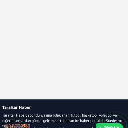
Taraftar Haber
Taraftar Haber; spor dünyasına odaklanan, futbol, basketbol, voleybol ve
diğer branşlardan güncel gelişmeleri aktaran bir haber portalıdır. Sitede; milli
takım maçları, Dünya Kupası haberleri, EuroLeague karşılaşmaları, transfer
×
WhatsApp