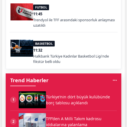
FUTBOL
11:45
Trendyol ile TFF arasındaki sponsorluk anlaşması
uzatıldı
BASKETBOL
11:32
Halkbank Türkiye Kadınlar Basketbol Ligi'nde
fikstür belli oldu
Trend Haberler
Türkiye’nin dört büyük kulübünde
1
borç tablosu açıklandı
TFF’den A Milli Takım kadrosu
2
iddialarına yalanlama