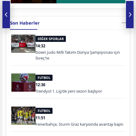
Son Haberler
DİĞER SPORLAR
14:32
Down Judo Milli Takımı Dünya Şampiyonası için
İsveç'te
FUTBOL
12:36
Trendyol 1. Lig'de yeni sezon başlıyor
FUTBOL
11:51
Fenerbahçe, Sturm Graz karşısında avantajı kaptı