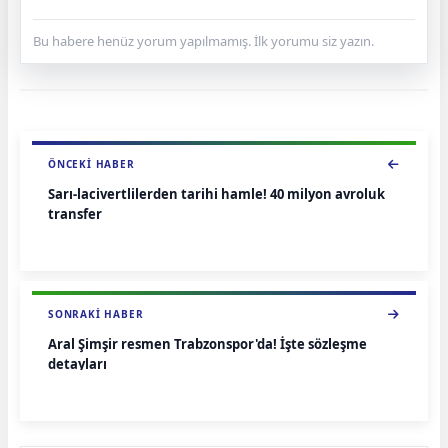
Bu habere henüz yorum yapılmamış. İlk yorumu siz yazın.
ÖNCEKI HABER
Sarı-lacivertlilerden tarihi hamle! 40 milyon avroluk
transfer
SONRAKI HABER
Aral Şimşir resmen Trabzonspor'da! İşte sözleşme
detayları