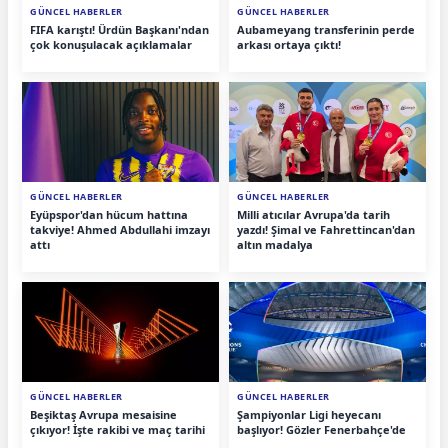
GÜNCEL HABERLER
GÜNCEL HABERLER
FIFA karıştı! Ürdün Başkanı'ndan
Aubameyang transferinin perde
çok konuşulacak açıklamalar
arkası ortaya çıktı!
GÜNCEL HABERLER
GÜNCEL HABERLER
Eyüpspor'dan hücum hattına
Milli atıcılar Avrupa'da tarih
takviye! Ahmed Abdullahi imzayı
yazdı! Şimal ve Fahrettincan'dan
attı
altın madalya
GÜNCEL HABERLER
GÜNCEL HABERLER
Beşiktaş Avrupa mesaisine
Şampiyonlar Ligi heyecanı
çıkıyor! İşte rakibi ve maç tarihi
başlıyor! Gözler Fenerbahçe'de