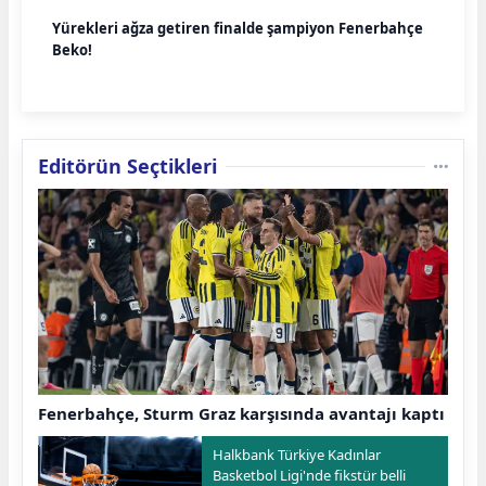
Yürekleri ağza getiren finalde şampiyon Fenerbahçe
Beko!
Editörün Seçtikleri
Fenerbahçe, Sturm Graz karşısında avantajı kaptı
Halkbank Türkiye Kadınlar
Basketbol Ligi'nde fikstür belli