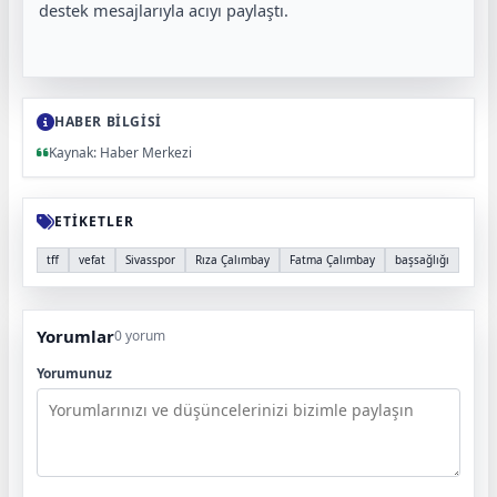
destek mesajlarıyla acıyı paylaştı.
HABER BİLGİSİ
Kaynak: Haber Merkezi
ETİKETLER
tff
vefat
Sivasspor
Rıza Çalımbay
Fatma Çalımbay
başsağlığı
Yorumlar
0 yorum
Yorumunuz