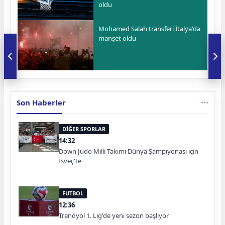
oldu
Mohamed Salah transferi İtalya'da
manşet oldu
Son Haberler
DİĞER SPORLAR
14:32
Down Judo Milli Takımı Dünya Şampiyonası için
İsveç'te
FUTBOL
12:36
Trendyol 1. Lig'de yeni sezon başlıyor