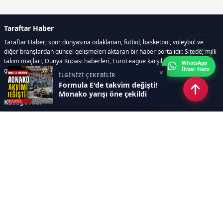
Taraftar Haber
Taraftar Haber; spor dünyasına odaklanan, futbol, basketbol, voleybol ve
diğer branşlardan güncel gelişmeleri aktaran bir haber portalıdır. Sitede; milli
takım maçları, Dünya Kupası haberleri, EuroLeague karşılaşmaları, transfer
WhatsApp
İhbar Hattı
gelişmeleri, sporcuların biyografileri, anketler yer almaktadır.
×
İLGİNİZİ ÇEKEBİLİR
Formula E'de takvim değişti!
Monako yarışı öne çekildi
Kategoriler
GÜNCEL HABERLER
FUTBOL
BASKETBOL
VOLEYBOL
DİĞER SPORLAR
ATLETİZM
TENİS
MOTOR SPORLARI
Sayfalar
AÇIK RIZA METNİ
ÇEREZ POLİTİKASI