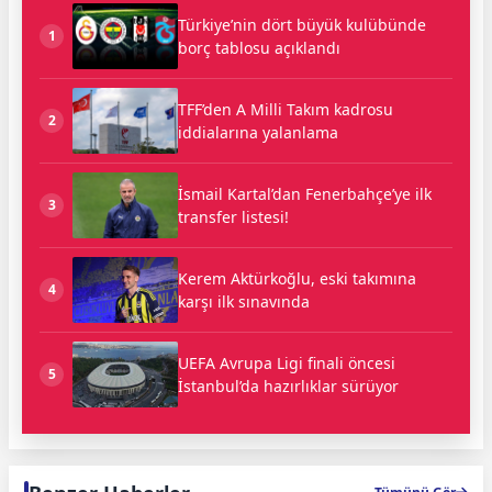
Türkiye’nin dört büyük kulübünde
1
borç tablosu açıklandı
TFF’den A Milli Takım kadrosu
2
iddialarına yalanlama
İsmail Kartal’dan Fenerbahçe’ye ilk
3
transfer listesi!
Kerem Aktürkoğlu, eski takımına
4
karşı ilk sınavında
UEFA Avrupa Ligi finali öncesi
5
İstanbul’da hazırlıklar sürüyor