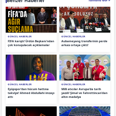
Benzer Haberler
Tümünü Gör
GÜNCEL HABERLER
GÜNCEL HABERLER
FIFA karıştı! Ürdün Başkanı'ndan
Aubameyang transferinin perde
çok konuşulacak açıklamalar
arkası ortaya çıktı!
GÜNCEL HABERLER
GÜNCEL HABERLER
Eyüpspor'dan hücum hattına
Milli atıcılar Avrupa'da tarih
takviye! Ahmed Abdullahi imzayı
yazdı! Şimal ve Fahrettincan'dan
attı
altın madalya