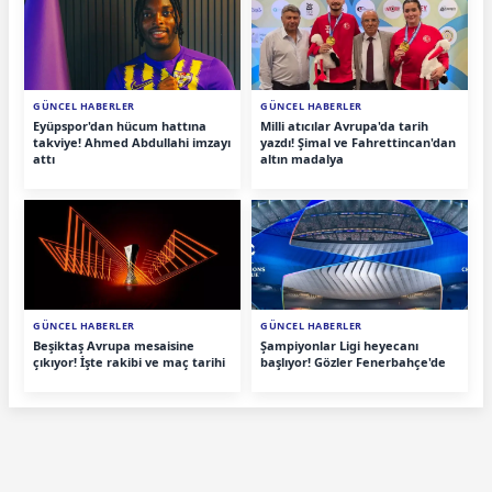
GÜNCEL HABERLER
GÜNCEL HABERLER
Eyüpspor'dan hücum hattına
Milli atıcılar Avrupa'da tarih
takviye! Ahmed Abdullahi imzayı
yazdı! Şimal ve Fahrettincan'dan
attı
altın madalya
GÜNCEL HABERLER
GÜNCEL HABERLER
Beşiktaş Avrupa mesaisine
Şampiyonlar Ligi heyecanı
çıkıyor! İşte rakibi ve maç tarihi
başlıyor! Gözler Fenerbahçe'de