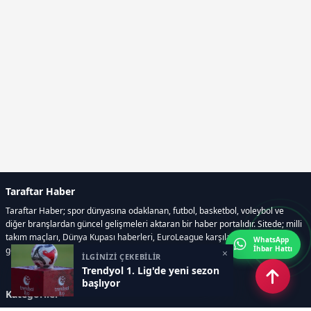
Taraftar Haber
Taraftar Haber; spor dünyasına odaklanan, futbol, basketbol, voleybol ve
diğer branşlardan güncel gelişmeleri aktaran bir haber portalıdır. Sitede; milli
takım maçları, Dünya Kupası haberleri, EuroLeague karşılaşmaları, transfer
WhatsApp
İhbar Hattı
gelişmeleri, sporcuların biyografileri, anketler yer almaktadır.
×
İLGİNİZİ ÇEKEBİLİR
Trendyol 1. Lig'de yeni sezon
başlıyor
Kategoriler