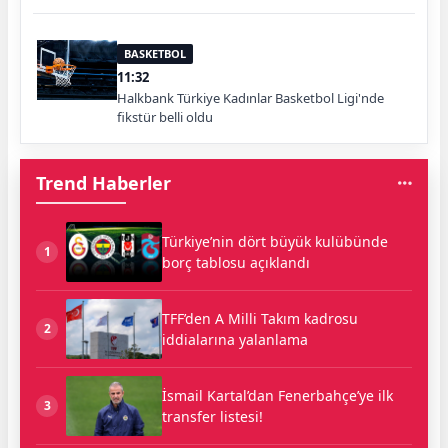
BASKETBOL
11:32
Halkbank Türkiye Kadınlar Basketbol Ligi'nde
fikstür belli oldu
Trend Haberler
Türkiye’nin dört büyük kulübünde
1
borç tablosu açıklandı
TFF’den A Milli Takım kadrosu
2
iddialarına yalanlama
İsmail Kartal’dan Fenerbahçe’ye ilk
3
transfer listesi!