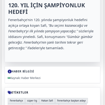
120. YIL İÇİN ŞAMPİYONLUK
HEDEFİ
Fenerbahçe’nin 120. yılında şampiyonluk hedefini
açıkça ortaya koyan Safi,
“Bu seçimi kazanacağız ve
Fenerbahçe’yi ilk yılında şampiyon yapacağız.”
sözleriyle
iddiasını yineledi. Safi, konuşmasını
“Gümbür gümbür
geleceğiz. Fenerbahçe’nin şanlı tarihini tekrar geri
getireceğiz.”
ifadeleriyle tamamladı.
HABER BİLGİSİ
Kaynak: Haber Merkezi
ETİKETLER
Fenerbahçe
süper lig
Hakan Safi
Fenerbahçe başkan adayı