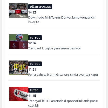
DİĞER SPORLAR
14:32
Down Judo Milli Takımı Dünya Şampiyonası için
İsveç'te
FUTBOL
12:36
Trendyol 1. Lig'de yeni sezon başlıyor
FUTBOL
11:51
Fenerbahçe, Sturm Graz karşısında avantajı kaptı
FUTBOL
11:45
Trendyol ile TFF arasındaki sponsorluk anlaşması
uzatıldı