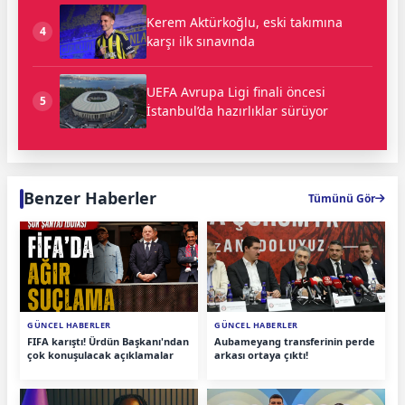
Kerem Aktürkoğlu, eski takımına
4
karşı ilk sınavında
UEFA Avrupa Ligi finali öncesi
5
İstanbul’da hazırlıklar sürüyor
Benzer Haberler
Tümünü Gör
GÜNCEL HABERLER
GÜNCEL HABERLER
FIFA karıştı! Ürdün Başkanı'ndan
Aubameyang transferinin perde
çok konuşulacak açıklamalar
arkası ortaya çıktı!